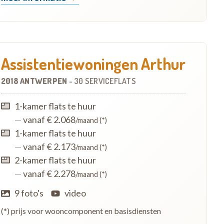
Assistentiewoningen Arthur
2018 ANTWERPEN
-
30 SERVICEFLATS
1-kamer flats te huur
—
vanaf € 2.068
/maand (*)
1-kamer flats te huur
—
vanaf € 2.173
/maand (*)
2-kamer flats te huur
—
vanaf € 2.278
/maand (*)
9 foto's
video
(*) prijs voor wooncomponent en basisdiensten