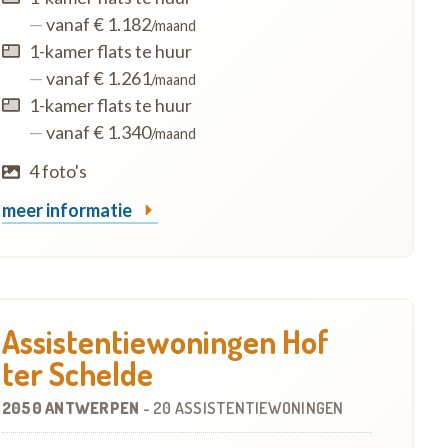
—
vanaf € 1.182
/maand
1-kamer flats te huur
—
vanaf € 1.261
/maand
1-kamer flats te huur
—
vanaf € 1.340
/maand
4 foto's
meer informatie
Assistentiewoningen Hof
ter Schelde
2050 ANTWERPEN
-
20 ASSISTENTIEWONINGEN