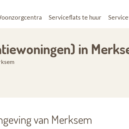
oonzorgcentra
Serviceflats te huur
Service
entiewoningen) in Merk
erksem
omgeving van Merksem