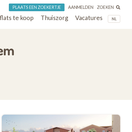
ZOEKEN
PLAATS EEN ZOEKERTJE
AANMELDEN
flats te koop
Thuiszorg
Vacatures
NL
sem