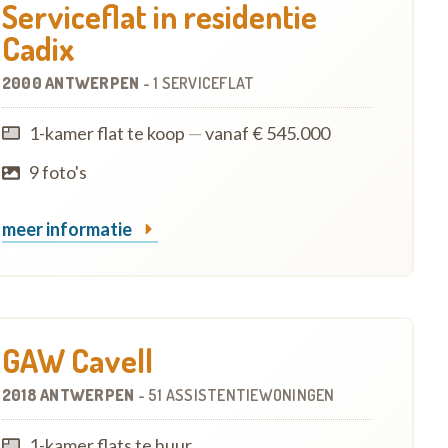
Serviceflat in residentie
Cadix
2000 ANTWERPEN
-
1 SERVICEFLAT
1-kamer flat te koop
—
vanaf € 545.000
9 foto's
meer informatie
GAW Cavell
2018 ANTWERPEN
-
51 ASSISTENTIEWONINGEN
1-kamer flats te huur