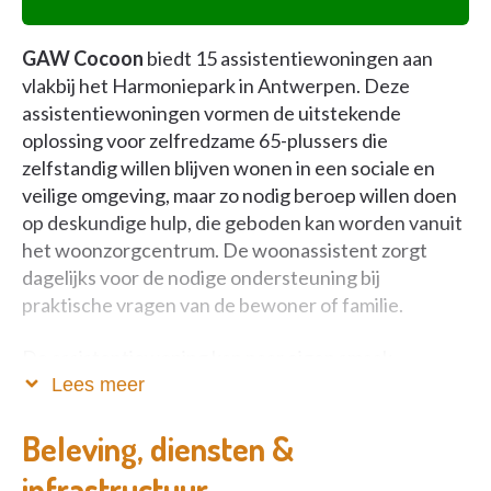
GAW Cocoon
biedt 15 assistentiewoningen aan
vlakbij het Harmoniepark in Antwerpen. Deze
assistentiewoningen vormen de uitstekende
oplossing voor zelfredzame 65-plussers die
zelfstandig willen blijven wonen in een sociale en
veilige omgeving, maar zo nodig beroep willen doen
op deskundige hulp, die geboden kan worden vanuit
het woonzorgcentrum. De woonassistent zorgt
dagelijks voor de nodige ondersteuning bij
praktische vragen van de bewoner of familie.
De assistentiewoning kan naar eigen smaak
ingericht worden en is voorzien van:
Lees meer
een woonkamer met aansluiting voor TV en
Beleving, diensten &
telefoon
infrastructuur