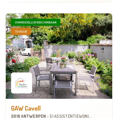
ONMIDDELLIJK BESCHIKBAAR
TE HUUR
GAW Cavell
2018 ANTWERPEN
-
51 ASSISTENTIEWONINGEN
OP
0.7 KM