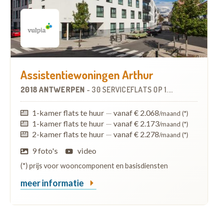
Assistentiewoningen Arthur
2018 ANTWERPEN
-
30 SERVICEFLATS
OP
1.0 KM
1-kamer flats te huur
—
vanaf € 2.068
/maand (*)
1-kamer flats te huur
—
vanaf € 2.173
/maand (*)
2-kamer flats te huur
—
vanaf € 2.278
/maand (*)
9 foto's
video
(*) prijs voor wooncomponent en basisdiensten
meer informatie