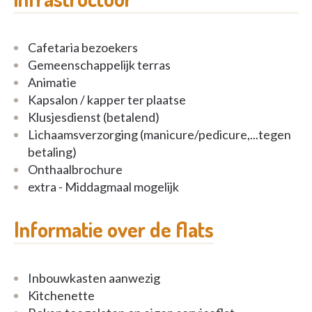
videofoon en kluisje
een veilig en efficiënt 24-uur noodoproepsysteem
thermostatische verwarming
Cafetaria bezoekers
keuken met aanrecht en spoeltafel, koelkast,
Gemeenschappelijk terras
elektrisch fornuis met dampkap
Animatie
badkamer met lavabo en spiegelkast, inloopdouche,
Kapsalon / kapper ter plaatse
verhoogd toilet met steunen, aansluiting voor
Klusjesdienst (betalend)
wasmachine en condensatiedroogkast
Lichaamsverzorging (manicure/pedicure,...tegen
slaapkamer
betaling)
terras (inclusief terrasmeubels)
Onthaalbrochure
extra - Middagmaal mogelijk
Er zijn ook verschillende gemeenschappelijke
ruimten: gezellig salon met aangrenzend extra
Informatie over de flats
terras, ruime en rustige tuinzithoek, wasplaats en
eethoek.
Inbouwkasten aanwezig
Kitchenette