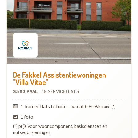
De Fakkel Assistentiewoningen
"Villa Vitae"
3583 PAAL
-
19 SERVICEFLATS
1-kamer flats te huur
—
vanaf € 809
/maand (*)
1 foto
(*) prijs voor wooncomponent, basisdiensten en
nutsvoorzieningen