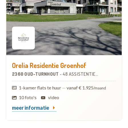
Orelia Residentie Groenhof
2360 OUD-TURNHOUT
-
48 ASSISTENTIEWONINGEN
1-kamer flats te huur
—
vanaf € 1.925
/maand
10 foto's
video
meer informatie