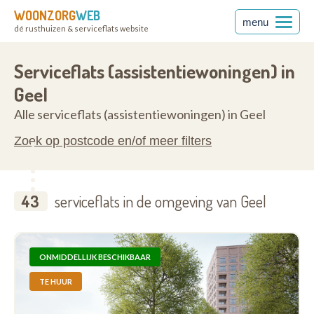
WOONZORG
WEB
menu
dé rusthuizen & serviceflats website
en
2440
Serviceflats (assistentiewoningen) in
Geel
Alle serviceflats (assistentiewoningen) in Geel
Zoek op postcode en/of meer filters
43
serviceflats in de omgeving van Geel
ONMIDDELLIJK BESCHIKBAAR
TE HUUR