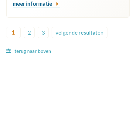
meer informatie
Pagination
1
2
3
volgende resultaten
Current page
Page
Page
Next page
terug naar boven