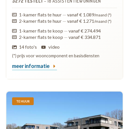
3272 TESTELT
-
18 ASSISTENTIEWONINGEN
1-kamer flats te huur
—
vanaf € 1.089
/maand (*)
2-kamer flats te huur
—
vanaf € 1.271
/maand (*)
1-kamer flats te koop
—
vanaf € 274.494
2-kamer flats te koop
—
vanaf € 334.871
14 foto's
video
(*) prijs voor wooncomponent en basisdiensten
meer informatie
TE HUUR