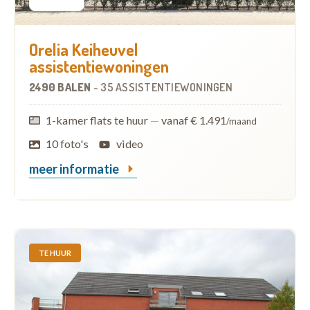
Orelia Keiheuvel
assistentiewoningen
2490 BALEN
-
35 ASSISTENTIEWONINGEN
1-kamer flats te huur
—
vanaf € 1.491
/maand
10 foto's
video
meer informatie
TE HUUR