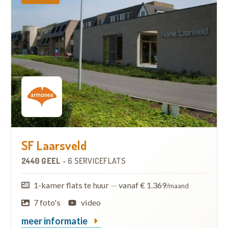
SF Laarsveld
2440 GEEL
-
6 SERVICEFLATS
1-kamer flats te huur
—
vanaf € 1.369
/maand
7 foto's
video
meer informatie