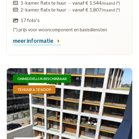
1-kamer flats te huur
—
vanaf € 1.544
/maand (*)
2-kamer flats te huur
—
vanaf € 1.807
/maand (*)
17 foto's
(*) prijs voor wooncomponent en basisdiensten
meer informatie
ONMIDDELLIJK BESCHIKBAAR
TE HUUR & TE KOOP