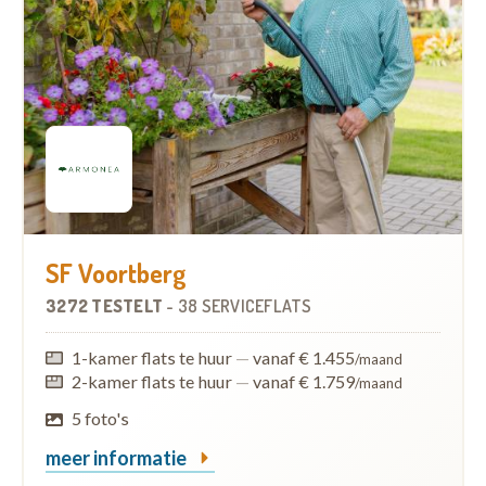
SF Voortberg
3272 TESTELT
-
38 SERVICEFLATS
1-kamer flats te huur
—
vanaf € 1.455
/maand
2-kamer flats te huur
—
vanaf € 1.759
/maand
5 foto's
meer informatie