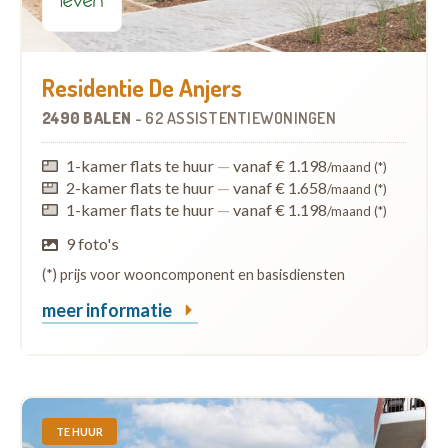
Residentie De Anjers
2490 BALEN
-
62 ASSISTENTIEWONINGEN
1-kamer flats te huur
—
vanaf € 1.198
/maand (*)
2-kamer flats te huur
—
vanaf € 1.658
/maand (*)
1-kamer flats te huur
—
vanaf € 1.198
/maand (*)
9 foto's
(*) prijs voor wooncomponent en basisdiensten
meer informatie
TE HUUR