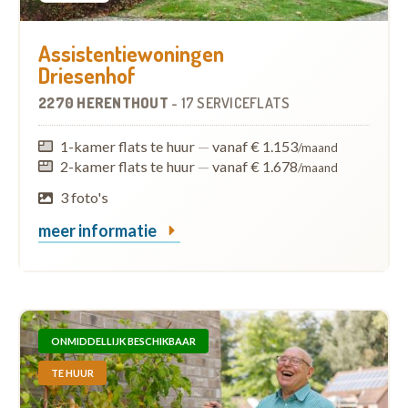
Assistentiewoningen
Driesenhof
2270 HERENTHOUT
-
17 SERVICEFLATS
1-kamer flats te huur
—
vanaf € 1.153
/maand
2-kamer flats te huur
—
vanaf € 1.678
/maand
3 foto's
meer informatie
ONMIDDELLIJK BESCHIKBAAR
TE HUUR