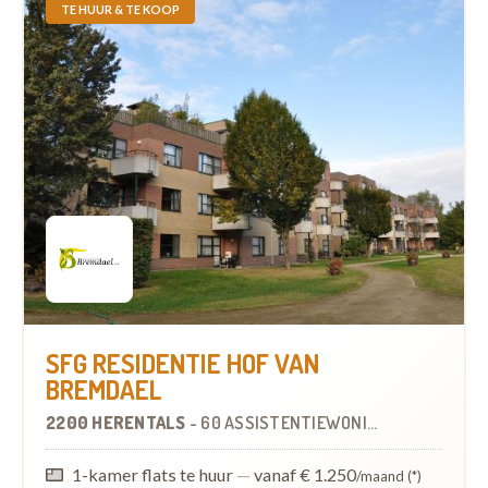
TE HUUR & TE KOOP
SFG RESIDENTIE HOF VAN
BREMDAEL
2200 HERENTALS
-
60 ASSISTENTIEWONINGEN
1-kamer flats te huur
—
vanaf € 1.250
/maand (*)