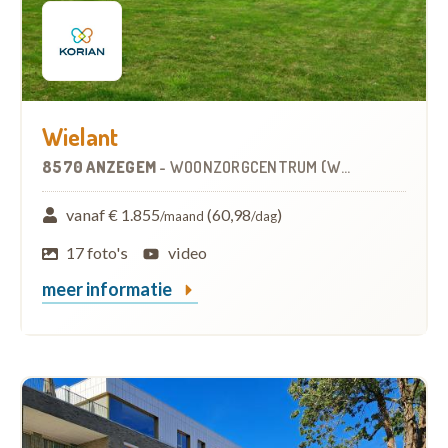
Wielant
8570 ANZEGEM
-
WOONZORGCENTRUM (WZC)
vanaf € 1.855
(60,98
)
/maand
/dag
17 foto's
video
meer informatie