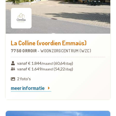
La Colline (voordien Emmaüs)
7750 ORROIR
-
WOONZORGCENTRUM (WZC)
vanaf € 1.844
(60,64
)
/maand
/dag
vanaf € 1.649
(54,22
)
/maand
/dag
2 foto's
meer informatie