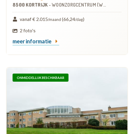
8500 KORTRIJK
-
WOONZORGCENTRUM (WZC)
vanaf € 2.015
(66,24
)
/maand
/dag
2 foto's
meer informatie
ONMIDDELLIJK BESCHIKBAAR