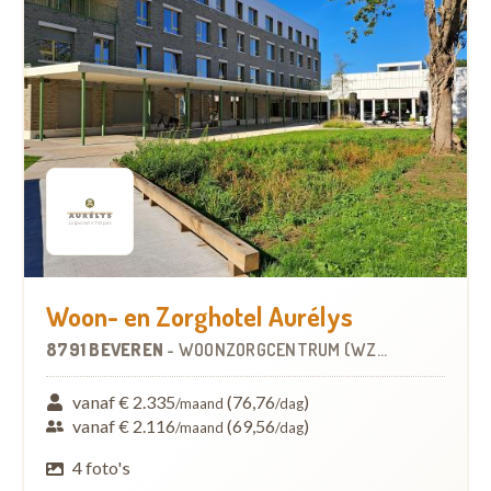
Woon- en Zorghotel Aurélys
8791 BEVEREN
-
WOONZORGCENTRUM (WZC)
vanaf € 2.335
(76,76
)
/maand
/dag
vanaf € 2.116
(69,56
)
/maand
/dag
4 foto's