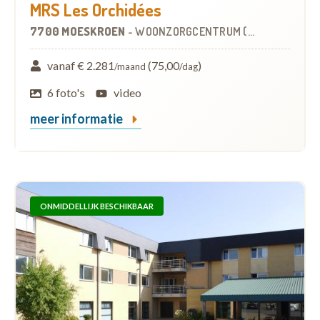
MRS Les Orchidées
7700 MOESKROEN
-
WOONZORGCENTRUM (WZC)
vanaf € 2.281
(75,00
)
/maand
/dag
6 foto's
video
meer informatie
ONMIDDELLIJK BESCHIKBAAR