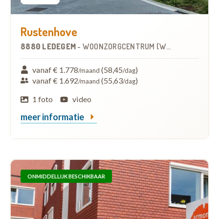
Rustenhove
8880 LEDEGEM
-
WOONZORGCENTRUM (WZC)
vanaf € 1.778
(58,45
)
/maand
/dag
vanaf € 1.692
(55,63
)
/maand
/dag
1 foto
video
meer informatie
ONMIDDELLIJK BESCHIKBAAR