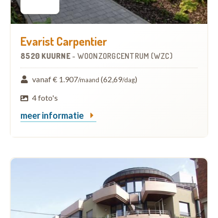
Evarist Carpentier
8520 KUURNE
-
WOONZORGCENTRUM (WZC)
vanaf € 1.907
(62,69
)
/maand
/dag
4 foto's
meer informatie