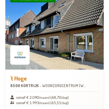
't Hoge
8500 KORTRIJK
-
WOONZORGCENTRUM (WZC)
vanaf € 2.090
(68,70
)
/maand
/dag
vanaf € 1.993
(65,51
)
/maand
/dag