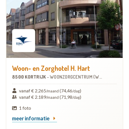
Woon- en Zorghotel H. Hart
8500 KORTRIJK
-
WOONZORGCENTRUM (WZC)
vanaf € 2.265
(74,46
)
/maand
/dag
vanaf € 2.189
(71,98
)
/maand
/dag
1 foto
meer informatie