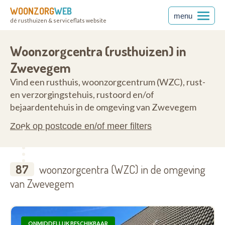
WOONZORG
WEB
menu
dé rusthuizen & serviceflats website
ren
8550
Woonzorgcentra (rusthuizen) in
Zwevegem
Vind een rusthuis, woonzorgcentrum (WZC), rust-
en verzorgingstehuis, rustoord en/of
bejaardentehuis in de omgeving van Zwevegem
Zoek op postcode en/of meer filters
87
woonzorgcentra (WZC) in de omgeving
van Zwevegem
ONMIDDELLIJK BESCHIKBAAR