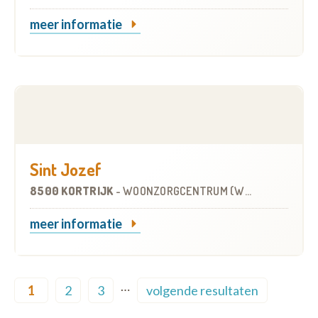
meer informatie
Sint Jozef
8500 KORTRIJK
-
WOONZORGCENTRUM (WZC)
meer informatie
Pagination
…
1
2
3
volgende resultaten
Current page
Page
Page
Next page