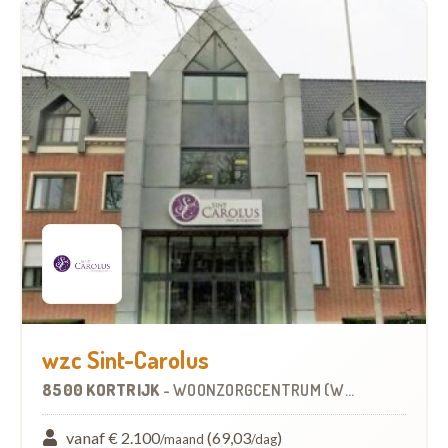
wzc Sint-Carolus
8500 KORTRIJK
-
WOONZORGCENTRUM (WZC)
vanaf € 2.100
(69,03
)
/maand
/dag