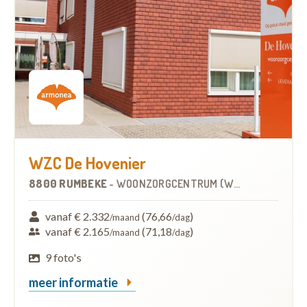
WZC De Hovenier
8800 RUMBEKE
-
WOONZORGCENTRUM (WZC)
vanaf € 2.332
(76,66
)
/maand
/dag
vanaf € 2.165
(71,18
)
/maand
/dag
9 foto's
meer informatie