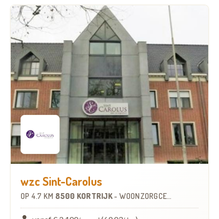
wzc Sint-Carolus
OP
4.7 KM
8500 KORTRIJK
-
WOONZORGCENTRUM (WZC)