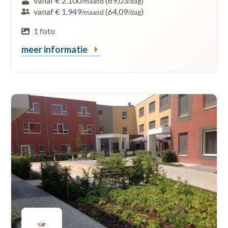
vanaf € 2.100
(69,03
)
/maand
/dag
vanaf € 1.949
(64,09
)
/maand
/dag
1 foto
meer informatie