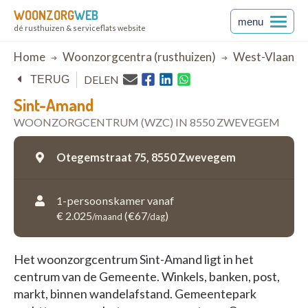
WOONZORG
WEB
menu
dé rusthuizen & serviceflats website
Breadcrumb
Home
Woonzorgcentra (rusthuizen)
West-Vlaande
DELEN
TERUG
Sint-Amand
WOONZORGCENTRUM (WZC) IN 8550 ZWEVEGEM
Otegemstraat 75,
8550 Zwevegem
1-persoonskamer vanaf
€ 2.025
(€67
)
/maand
/dag
Het woonzorgcentrum Sint-Amand ligt in het
centrum van de Gemeente. Winkels, banken, post,
markt, binnen wandelafstand. Gemeentepark