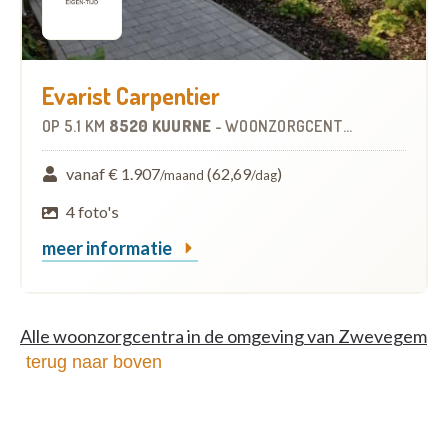
Evarist Carpentier
OP
5.1 KM
8520 KUURNE
-
WOONZORGCENTRUM (WZC)
vanaf € 1.907
(62,69
)
/maand
/dag
4 foto's
meer informatie
Alle woonzorgcentra in de omgeving van Zwevegem
terug naar boven