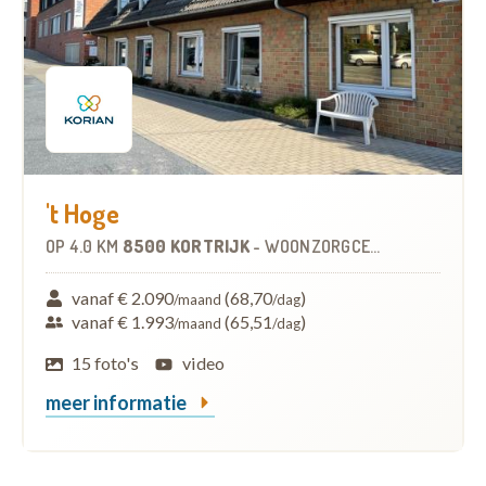
't Hoge
OP
4.0 KM
8500 KORTRIJK
-
WOONZORGCENTRUM (WZC)
vanaf € 2.090
(68,70
)
/maand
/dag
vanaf € 1.993
(65,51
)
/maand
/dag
15 foto's
video
meer informatie