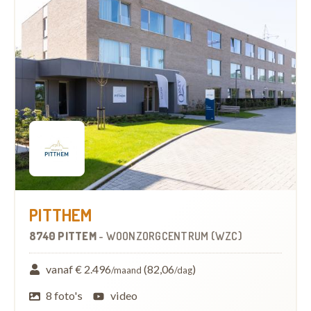
PITTHEM
8740 PITTEM
-
WOONZORGCENTRUM (WZC)
vanaf € 2.496
(82,06
)
/maand
/dag
8 foto's
video