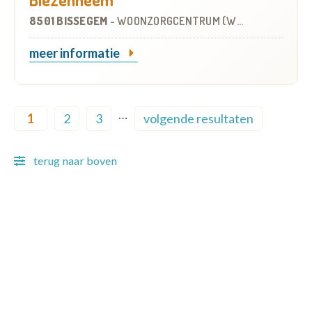
8501 BISSEGEM
-
WOONZORGCENTRUM (WZC)
meer informatie
Pagination
…
1
2
3
volgende resultaten
Current page
Page
Page
Next page
terug naar boven