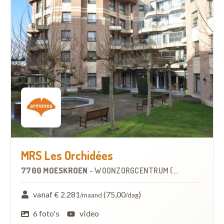
MRS Les Orchidées
7700 MOESKROEN
-
WOONZORGCENTRUM (WZC)
vanaf € 2.281
(75,00
)
/maand
/dag
6 foto's
video