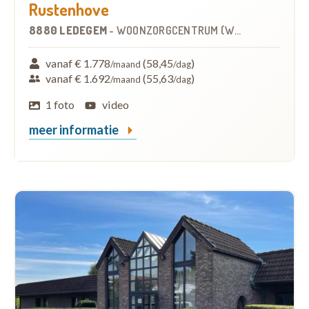
Rustenhove
8880 LEDEGEM
-
WOONZORGCENTRUM (WZC)
vanaf € 1.778
(58,45
)
/maand
/dag
vanaf € 1.692
(55,63
)
/maand
/dag
1 foto
video
meer informatie