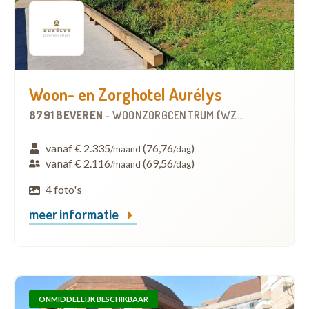
Woon- en Zorghotel Aurélys
8791 BEVEREN
-
WOONZORGCENTRUM (WZC)
vanaf € 2.335
(76,76
)
/maand
/dag
vanaf € 2.116
(69,56
)
/maand
/dag
4 foto's
meer informatie
ONMIDDELLIJK BESCHIKBAAR