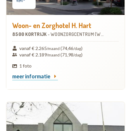
Woon- en Zorghotel H. Hart
8500 KORTRIJK
-
WOONZORGCENTRUM (WZC)
vanaf € 2.265
(74,46
)
/maand
/dag
vanaf € 2.189
(71,98
)
/maand
/dag
1 foto
meer informatie