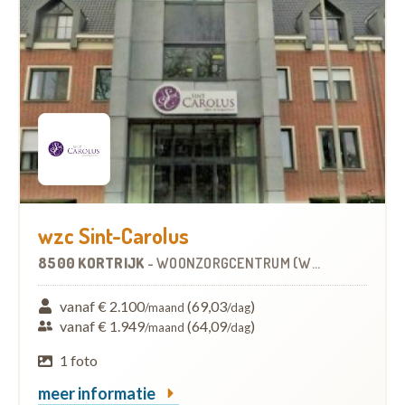
wzc Sint-Carolus
8500 KORTRIJK
-
WOONZORGCENTRUM (WZC)
vanaf € 2.100
(69,03
)
/maand
/dag
vanaf € 1.949
(64,09
)
/maand
/dag
1 foto
meer informatie