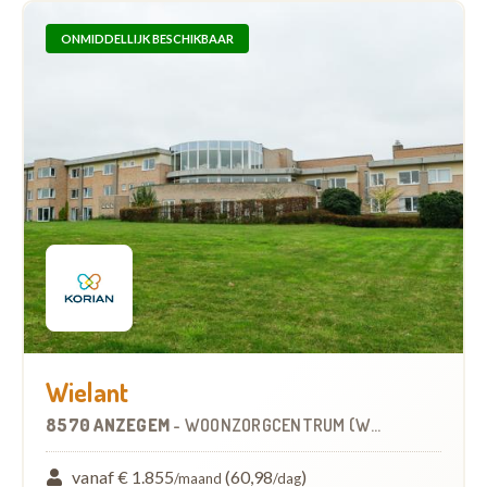
ONMIDDELLIJK BESCHIKBAAR
Wielant
8570 ANZEGEM
-
WOONZORGCENTRUM (WZC)
vanaf € 1.855
(60,98
)
/maand
/dag