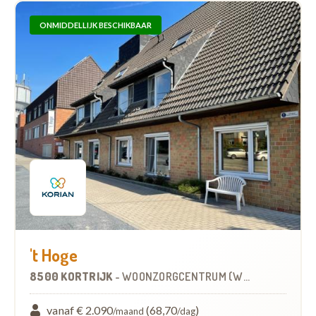
ONMIDDELLIJK BESCHIKBAAR
't Hoge
8500 KORTRIJK
-
WOONZORGCENTRUM (WZC)
vanaf € 2.090
(68,70
)
/maand
/dag