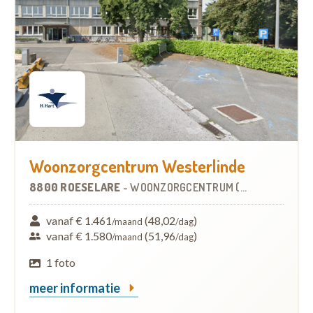
Woonzorgcentrum Westerlinde
8800 ROESELARE
-
WOONZORGCENTRUM (WZC)
vanaf € 1.461
(48,02
)
/maand
/dag
vanaf € 1.580
(51,96
)
/maand
/dag
1 foto
meer informatie