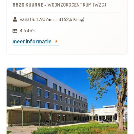
8520 KUURNE
-
WOONZORGCENTRUM (WZC)
vanaf € 1.907
(62,69
)
/maand
/dag
4 foto's
meer informatie