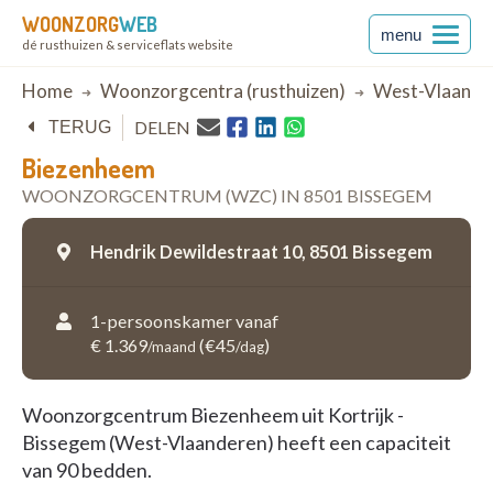
WOONZORG
WEB
menu
dé rusthuizen & serviceflats website
Breadcrumb
Home
Woonzorgcentra (rusthuizen)
West-Vlaande
DELEN
TERUG
Biezenheem
WOONZORGCENTRUM (WZC) IN 8501 BISSEGEM
Hendrik Dewildestraat 10,
8501 Bissegem
1-persoonskamer vanaf
€ 1.369
(€45
)
/maand
/dag
Woonzorgcentrum Biezenheem uit Kortrijk -
Bissegem (West-Vlaanderen) heeft een capaciteit
van 90 bedden.