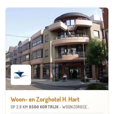
Woon- en Zorghotel H. Hart
OP
2.8 KM
8500 KORTRIJK
-
WOONZORGCENTRUM (WZC)