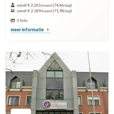
vanaf € 2.265
(74,46
)
/maand
/dag
vanaf € 2.189
(71,98
)
/maand
/dag
1 foto
meer informatie