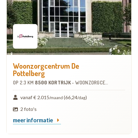
Woonzorgcentrum De
Pottelberg
OP
2.3 KM
8500 KORTRIJK
-
WOONZORGCENTRUM (WZC)
vanaf € 2.015
(66,24
)
/maand
/dag
2 foto's
meer informatie