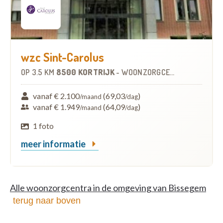
wzc Sint-Carolus
OP
3.5 KM
8500 KORTRIJK
-
WOONZORGCENTRUM (WZC)
vanaf € 2.100
(69,03
)
/maand
/dag
vanaf € 1.949
(64,09
)
/maand
/dag
1 foto
meer informatie
Alle woonzorgcentra in de omgeving van Bissegem
terug naar boven