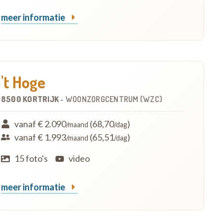
meer informatie
't Hoge
8500 KORTRIJK
-
WOONZORGCENTRUM (WZC)
vanaf € 2.090
(68,70
)
/maand
/dag
vanaf € 1.993
(65,51
)
/maand
/dag
15 foto's
video
meer informatie