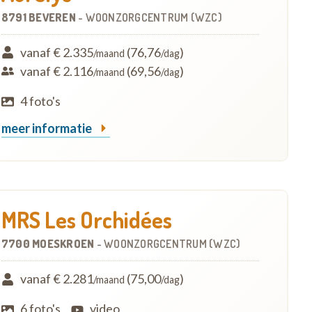
8791 BEVEREN
-
WOONZORGCENTRUM (WZC)
vanaf € 2.335
(76,76
)
/maand
/dag
vanaf € 2.116
(69,56
)
/maand
/dag
4 foto's
meer informatie
MRS Les Orchidées
7700 MOESKROEN
-
WOONZORGCENTRUM (WZC)
vanaf € 2.281
(75,00
)
/maand
/dag
6 foto's
video