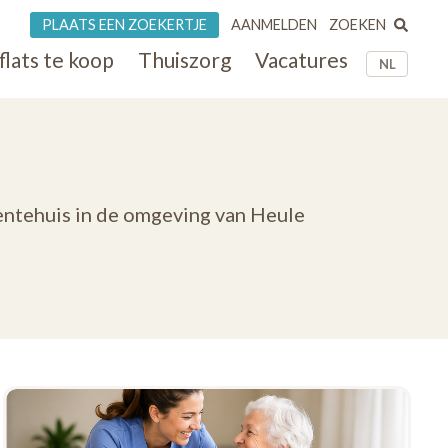
ZOEKEN
PLAATS EEN ZOEKERTJE
AANMELDEN
flats te koop
Thuiszorg
Vacatures
NL
entehuis in de omgeving van Heule