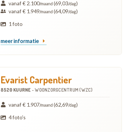
vanaf € 2.100
(69,03
)
/maand
/dag
vanaf € 1.949
(64,09
)
/maand
/dag
1 foto
meer informatie
Evarist Carpentier
8520 KUURNE
-
WOONZORGCENTRUM (WZC)
vanaf € 1.907
(62,69
)
/maand
/dag
4 foto's