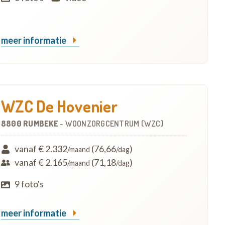
meer informatie
WZC De Hovenier
8800 RUMBEKE
-
WOONZORGCENTRUM (WZC)
vanaf € 2.332
(76,66
)
/maand
/dag
vanaf € 2.165
(71,18
)
/maand
/dag
9 foto's
meer informatie