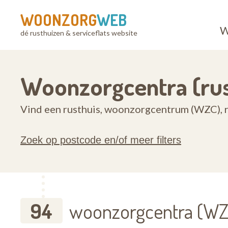
WOONZORG
WEB
W
dé rusthuizen & serviceflats website
Woonzorgcentra (rus
Vind een rusthuis, woonzorgcentrum (WZC), r
Zoek op postcode en/of meer filters
94
woonzorgcentra (WZC