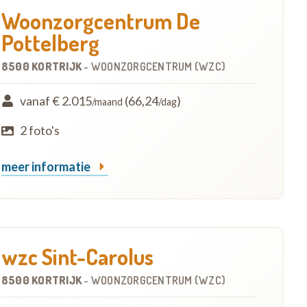
Woonzorgcentrum De
Pottelberg
8500 KORTRIJK
-
WOONZORGCENTRUM (WZC)
vanaf € 2.015
(66,24
)
/maand
/dag
2 foto's
meer informatie
wzc Sint-Carolus
8500 KORTRIJK
-
WOONZORGCENTRUM (WZC)