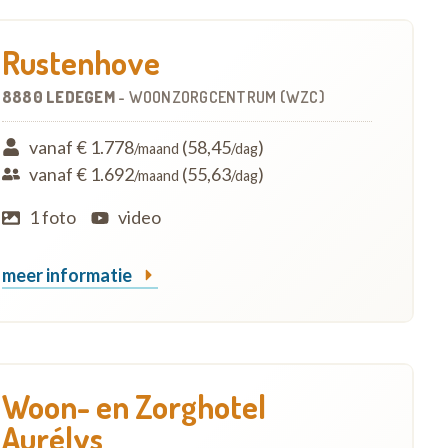
Rustenhove
8880 LEDEGEM
-
WOONZORGCENTRUM (WZC)
vanaf € 1.778
(58,45
)
/maand
/dag
vanaf € 1.692
(55,63
)
/maand
/dag
1 foto
video
meer informatie
Woon- en Zorghotel
Aurélys