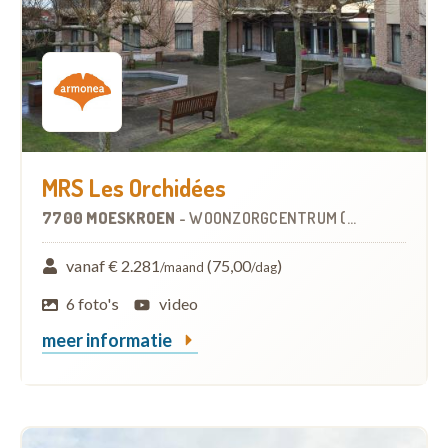
MRS Les Orchidées
7700 MOESKROEN
-
WOONZORGCENTRUM (WZC)
vanaf € 2.281
(75,00
)
/maand
/dag
6 foto's
video
meer informatie