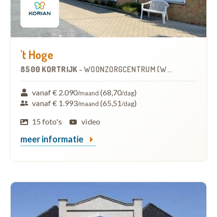
't Hoge
8500 KORTRIJK
-
WOONZORGCENTRUM (WZC)
vanaf € 2.090
(68,70
)
/maand
/dag
vanaf € 1.993
(65,51
)
/maand
/dag
15 foto's
video
meer informatie