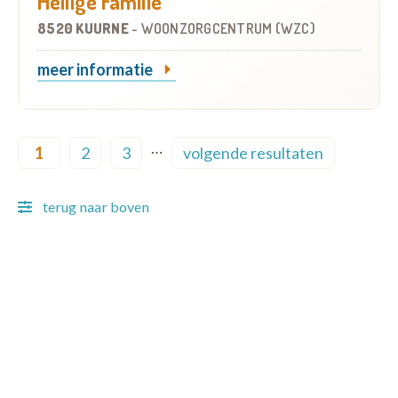
Heilige Familie
8520 KUURNE
-
WOONZORGCENTRUM (WZC)
meer informatie
Pagination
…
1
2
3
volgende resultaten
Current page
Page
Page
Next page
terug naar boven