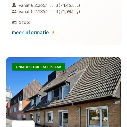
vanaf € 2.265
(74,46
)
/maand
/dag
vanaf € 2.189
(71,98
)
/maand
/dag
1 foto
meer informatie
ONMIDDELLIJK BESCHIKBAAR