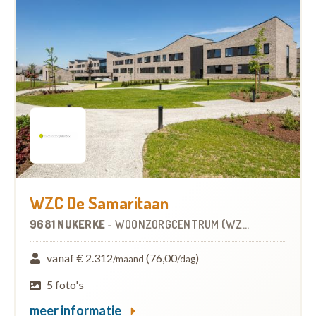
WZC De Samaritaan
9681 NUKERKE
-
WOONZORGCENTRUM (WZC)
vanaf € 2.312
(76,00
)
/maand
/dag
5 foto's
meer informatie