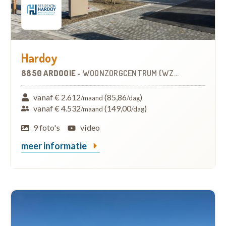
Hardoy
8850 ARDOOIE
-
WOONZORGCENTRUM (WZC)
vanaf € 2.612
(85,86
)
/maand
/dag
vanaf € 4.532
(149,00
)
/maand
/dag
9 foto's
video
meer informatie