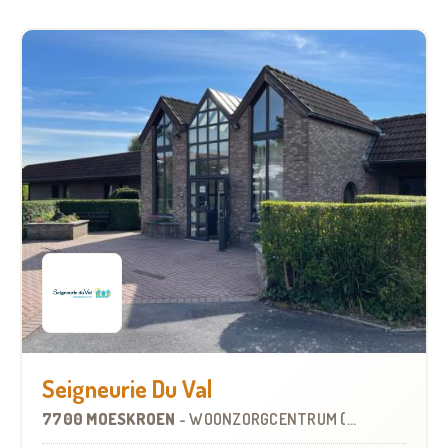
Seigneurie Du Val
7700 MOESKROEN
-
WOONZORGCENTRUM (WZC)