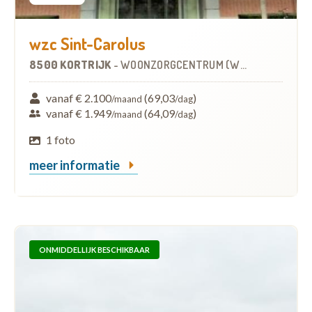
wzc Sint-Carolus
8500 KORTRIJK
-
WOONZORGCENTRUM (WZC)
vanaf € 2.100
(69,03
)
/maand
/dag
vanaf € 1.949
(64,09
)
/maand
/dag
1 foto
meer informatie
ONMIDDELLIJK BESCHIKBAAR