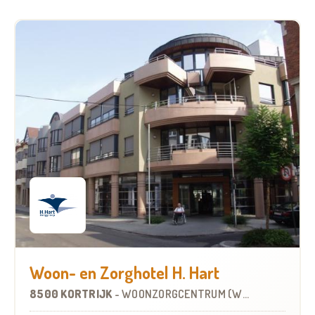
Woon- en Zorghotel H. Hart
8500 KORTRIJK
-
WOONZORGCENTRUM (WZC)