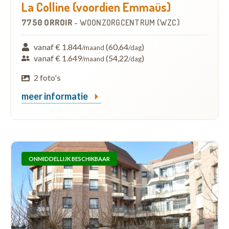
La Colline (voordien Emmaüs)
7750 ORROIR
-
WOONZORGCENTRUM (WZC)
vanaf € 1.844
(60,64
)
/maand
/dag
vanaf € 1.649
(54,22
)
/maand
/dag
2 foto's
meer informatie
ONMIDDELLIJK BESCHIKBAAR