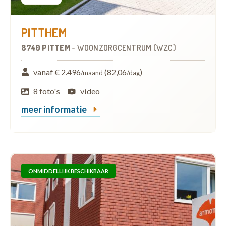
PITTHEM
8740 PITTEM
-
WOONZORGCENTRUM (WZC)
vanaf € 2.496
(82,06
)
/maand
/dag
8 foto's
video
meer informatie
ONMIDDELLIJK BESCHIKBAAR