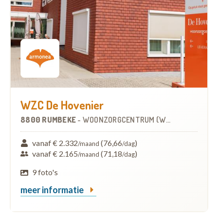
WZC De Hovenier
8800 RUMBEKE
-
WOONZORGCENTRUM (WZC)
vanaf € 2.332
(76,66
)
/maand
/dag
vanaf € 2.165
(71,18
)
/maand
/dag
9 foto's
meer informatie