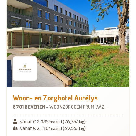
Woon- en Zorghotel Aurélys
8791 BEVEREN
-
WOONZORGCENTRUM (WZC)
vanaf € 2.335
(76,76
)
/maand
/dag
vanaf € 2.116
(69,56
)
/maand
/dag