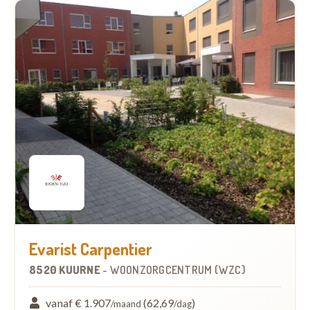
Evarist Carpentier
8520 KUURNE
-
WOONZORGCENTRUM (WZC)
vanaf € 1.907
(62,69
)
/maand
/dag