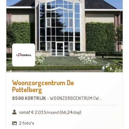
Woonzorgcentrum De
Pottelberg
8500 KORTRIJK
-
WOONZORGCENTRUM (WZC)
vanaf € 2.015
(66,24
)
/maand
/dag
2 foto's