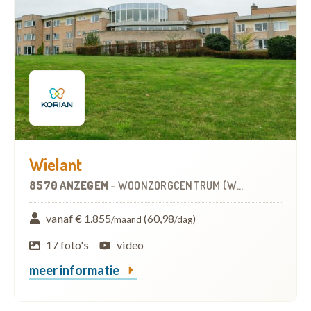
Wielant
8570 ANZEGEM
-
WOONZORGCENTRUM (WZC)
vanaf € 1.855
(60,98
)
/maand
/dag
17 foto's
video
meer informatie