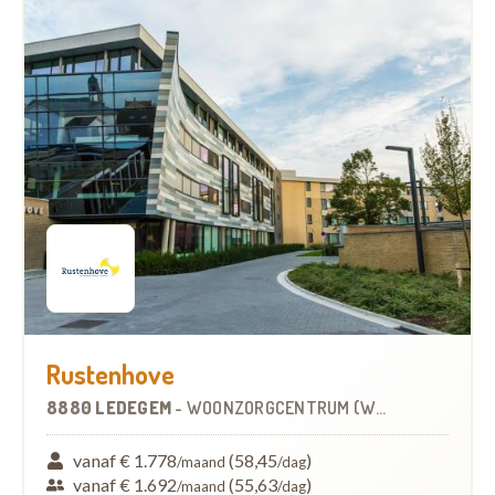
Rustenhove
8880 LEDEGEM
-
WOONZORGCENTRUM (WZC)
vanaf € 1.778
(58,45
)
/maand
/dag
vanaf € 1.692
(55,63
)
/maand
/dag