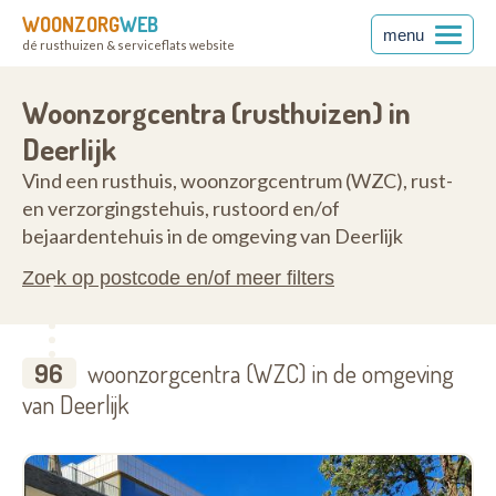
WOONZORG
WEB
menu
dé rusthuizen & serviceflats website
ren
8540
Woonzorgcentra (rusthuizen) in
Deerlijk
Vind een rusthuis, woonzorgcentrum (WZC), rust-
en verzorgingstehuis, rustoord en/of
bejaardentehuis in de omgeving van Deerlijk
Zoek op postcode en/of meer filters
96
woonzorgcentra (WZC) in de omgeving
van Deerlijk