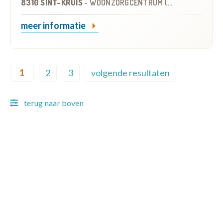
8310 SINT-KRUIS
-
WOONZORGCENTRUM (WZC)
meer informatie
Pagination
1
2
3
volgende resultaten
Current page
Page
Page
Next page
terug naar boven