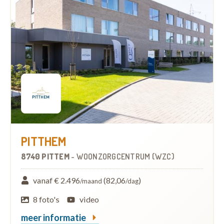
PITTHEM
8740 PITTEM
-
WOONZORGCENTRUM (WZC)
vanaf € 2.496
(82,06
)
/maand
/dag
8 foto's
video
meer informatie