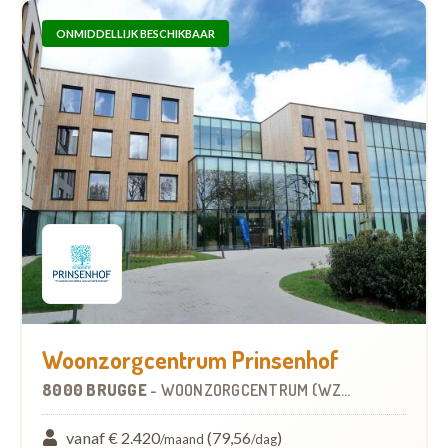
ONMIDDELLIJK BESCHIKBAAR
Woonzorgcentrum Prinsenhof
8000 BRUGGE
-
WOONZORGCENTRUM (WZC)
vanaf € 2.420
(79,56
)
/maand
/dag