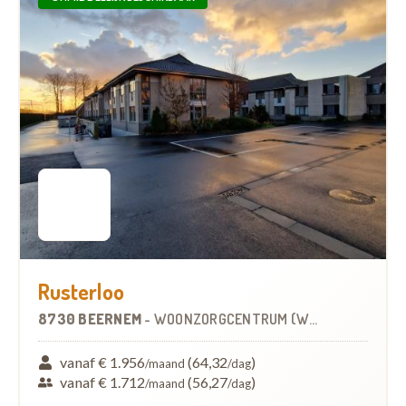
Rusterloo
8730 BEERNEM
-
WOONZORGCENTRUM (WZC)
vanaf € 1.956
(64,32
)
/maand
/dag
vanaf € 1.712
(56,27
)
/maand
/dag