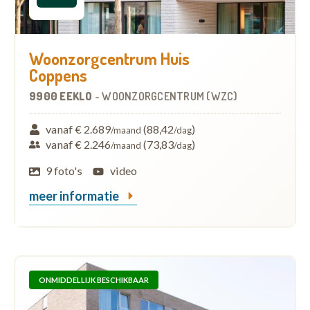
Woonzorgcentrum Huis
Coppens
9900 EEKLO
-
WOONZORGCENTRUM (WZC)
vanaf € 2.689
(88,42
)
/maand
/dag
vanaf € 2.246
(73,83
)
/maand
/dag
9 foto's
video
meer informatie
ONMIDDELLIJK BESCHIKBAAR