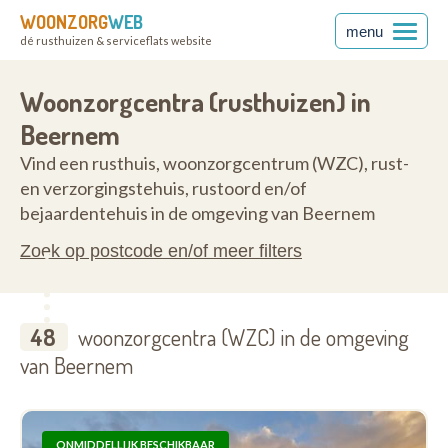
WOONZORG
WEB
menu
dé rusthuizen & serviceflats website
ren
8730
Woonzorgcentra (rusthuizen) in
Beernem
Vind een rusthuis, woonzorgcentrum (WZC), rust-
en verzorgingstehuis, rustoord en/of
bejaardentehuis in de omgeving van Beernem
Zoek op postcode en/of meer filters
48
woonzorgcentra (WZC) in de omgeving
van Beernem
ONMIDDELLIJK BESCHIKBAAR