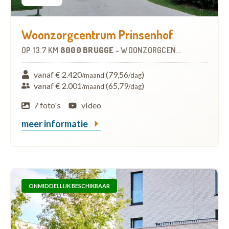
Woonzorgcentrum Prinsenhof
OP
13.7 KM
8000 BRUGGE
-
WOONZORGCENTRUM (WZC)
vanaf € 2.420
(79,56
)
/maand
/dag
vanaf € 2.001
(65,79
)
/maand
/dag
7 foto's
video
meer informatie
ONMIDDELLIJK BESCHIKBAAR