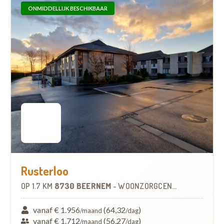
ONMIDDELLIJK BESCHIKBAAR
Rusterloo
OP
1.7 KM
8730 BEERNEM
-
WOONZORGCENTRUM (WZC)
vanaf € 1.956
(64,32
)
/maand
/dag
vanaf € 1.712
(56,27
)
/maand
/dag