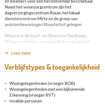
en 8 kamers voor een herstelverblijf beschikbaar.
Naast het woonzorgcentrum zijn het
dagverzorgingscentrum Rosas, het lokaal
dienstencentrum Mirte en de groep van
assistentiewoningen Kloosterhof gelegen.
Woon je in de buurt van Beernem-Oostkamp-
Wingene en heb je nood aan thuisverpleging of
gezinszorg?
Reken dan op de Cura thuisverpleging en Cura
Lees meer
gezinszorg dienst.
Verblijfstypes & toegankelijkheid
Deze dienstverleningen maken deel uit van het
uitgebreid en geïntegreerd zorgenpakket dat vzw
Curando in West- en Oost-Vlaanderen aanbiedt.
Woongelegenheden (vroeger ROB)
Woongelegenheden met een bijkomende
Meer informatie vind je op: www.curando.be
Erkenning (vroeger RVT)
Invalide personen
Vind woonzorgcentrum Mariawende ook