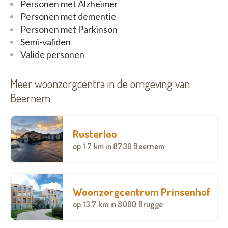
Personen met Alzheimer
op: https://www.facebook.com/pages/category/Local-
Personen met dementie
Service/Curando-Oost-2150832308309600/
Personen met Parkinson
Semi-validen
Valide personen
Meer woonzorgcentra in de omgeving van
Beernem
Rusterloo
op
1.7 km
in 8730 Beernem
Woonzorgcentrum Prinsenhof
op
13.7 km
in 8000 Brugge