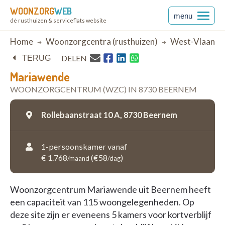
WOONZORG
WEB
menu
dé rusthuizen & serviceflats website
Breadcrumb
Home
Woonzorgcentra (rusthuizen)
West-Vlaande
DELEN
TERUG
Mariawende
WOONZORGCENTRUM (WZC) IN 8730 BEERNEM
Rollebaanstraat 10 A,
8730 Beernem
1-persoonskamer vanaf
€ 1.768
(€58
)
/maand
/dag
Woonzorgcentrum Mariawende uit Beernem heeft
een capaciteit van 115 woongelegenheden. Op
deze site zijn er eveneens 5 kamers voor kortverblijf