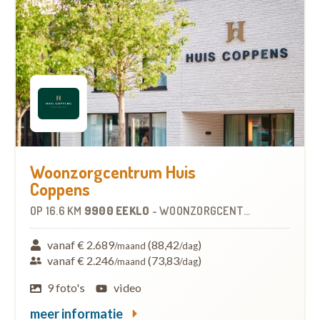
Woonzorgcentrum Huis
Coppens
OP
16.6 KM
9900 EEKLO
-
WOONZORGCENTRUM (WZC)
vanaf € 2.689
(88,42
)
/maand
/dag
vanaf € 2.246
(73,83
)
/maand
/dag
9 foto's
video
meer informatie