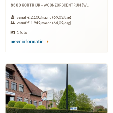
8500 KORTRIJK
-
WOONZORGCENTRUM (WZC)
vanaf € 2.100
(69,03
)
/maand
/dag
vanaf € 1.949
(64,09
)
/maand
/dag
1 foto
meer informatie