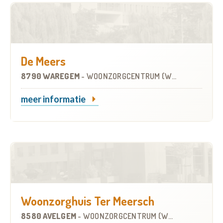
De Meers
8790 WAREGEM
-
WOONZORGCENTRUM (WZC)
meer informatie
Woonzorghuis Ter Meersch
8580 AVELGEM
-
WOONZORGCENTRUM (WZC)