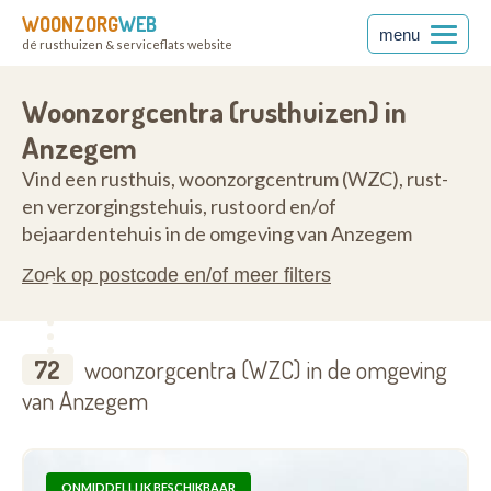
WOONZORG
WEB
menu
dé rusthuizen & serviceflats website
ren
8570
Woonzorgcentra (rusthuizen) in
Anzegem
Vind een rusthuis, woonzorgcentrum (WZC), rust-
en verzorgingstehuis, rustoord en/of
bejaardentehuis in de omgeving van Anzegem
Zoek op postcode en/of meer filters
72
woonzorgcentra (WZC) in de omgeving
van Anzegem
ONMIDDELLIJK BESCHIKBAAR