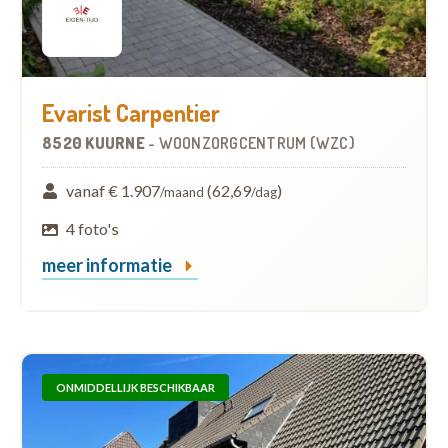
Evarist Carpentier
8520 KUURNE
-
WOONZORGCENTRUM (WZC)
vanaf € 1.907
(62,69
)
/maand
/dag
4 foto's
meer informatie
ONMIDDELLIJK BESCHIKBAAR