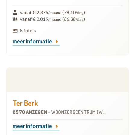
vanaf € 2.376
(78,10
)
/maand
/dag
vanaf € 2.019
(66,38
)
/maand
/dag
8 foto's
meer informatie
Ter Berk
8570 ANZEGEM
-
WOONZORGCENTRUM (WZC)
meer informatie