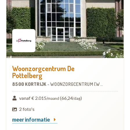
Woonzorgcentrum De
Pottelberg
8500 KORTRIJK
-
WOONZORGCENTRUM (WZC)
vanaf € 2.015
(66,24
)
/maand
/dag
2 foto's
meer informatie