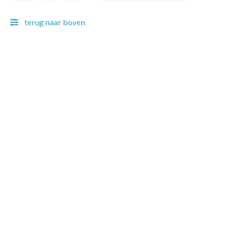
Current page
Page
Page
Next page
terug naar boven