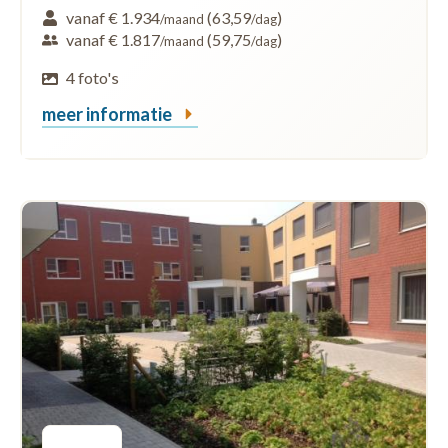
vanaf € 1.934
(63,59
)
/maand
/dag
vanaf € 1.817
(59,75
)
/maand
/dag
4 foto's
meer informatie