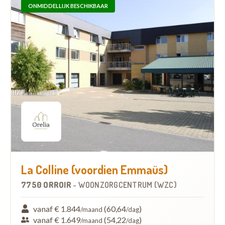
ONMIDDELLIJK BESCHIKBAAR
La Colline (voordien Emmaüs)
7750 ORROIR
-
WOONZORGCENTRUM (WZC)
vanaf € 1.844
(60,64
)
/maand
/dag
vanaf € 1.649
(54,22
)
/maand
/dag