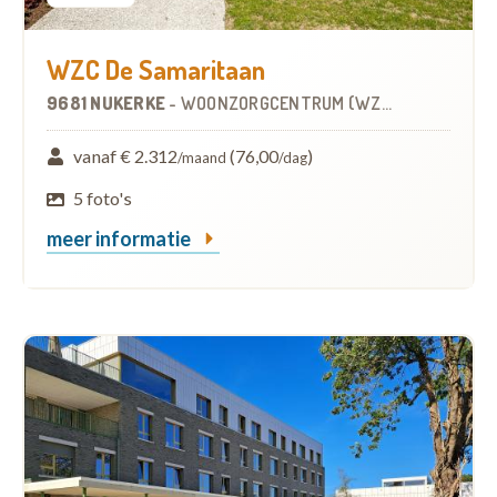
WZC De Samaritaan
9681 NUKERKE
-
WOONZORGCENTRUM (WZC)
vanaf € 2.312
(76,00
)
/maand
/dag
5 foto's
meer informatie