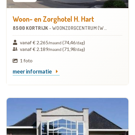
Woon- en Zorghotel H. Hart
8500 KORTRIJK
-
WOONZORGCENTRUM (WZC)
vanaf € 2.265
(74,46
)
/maand
/dag
vanaf € 2.189
(71,98
)
/maand
/dag
1 foto
meer informatie