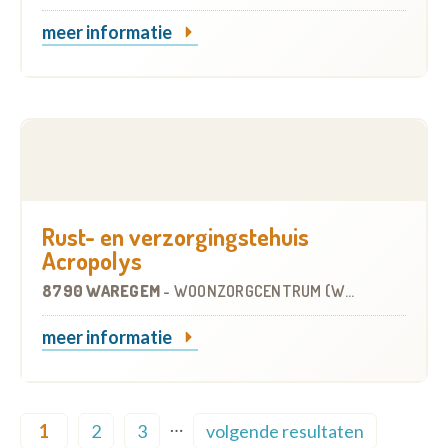
meer informatie
Rust- en verzorgingstehuis
Acropolys
8790 WAREGEM
-
WOONZORGCENTRUM (WZC)
meer informatie
Pagination
…
1
2
3
volgende resultaten