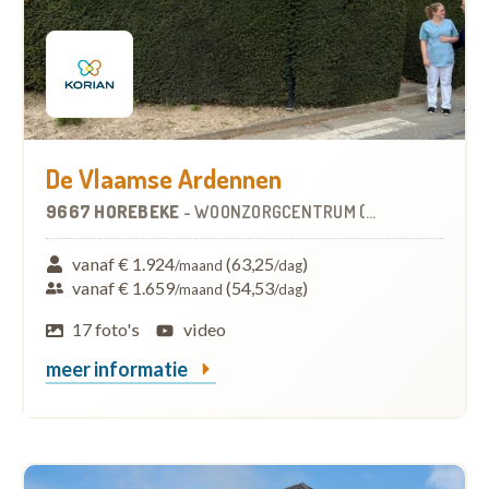
De Vlaamse Ardennen
9667 HOREBEKE
-
WOONZORGCENTRUM (WZC)
vanaf € 1.924
(63,25
)
/maand
/dag
vanaf € 1.659
(54,53
)
/maand
/dag
17 foto's
video
meer informatie