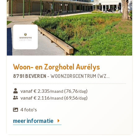
Woon- en Zorghotel Aurélys
8791 BEVEREN
-
WOONZORGCENTRUM (WZC)
vanaf € 2.335
(76,76
)
/maand
/dag
vanaf € 2.116
(69,56
)
/maand
/dag
4 foto's
meer informatie