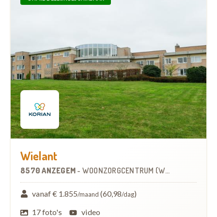
Wielant
8570 ANZEGEM
-
WOONZORGCENTRUM (WZC)
vanaf € 1.855
(60,98
)
/maand
/dag
17 foto's
video