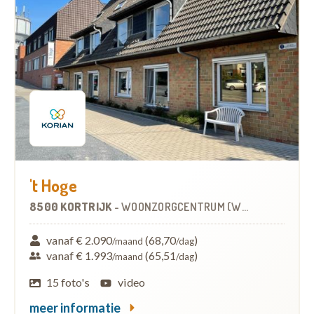
't Hoge
8500 KORTRIJK
-
WOONZORGCENTRUM (WZC)
vanaf € 2.090
(68,70
)
/maand
/dag
vanaf € 1.993
(65,51
)
/maand
/dag
15 foto's
video
meer informatie