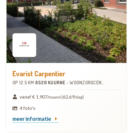
Evarist Carpentier
OP
12.5 KM
8520 KUURNE
-
WOONZORGCENTRUM (WZC)
vanaf € 1.907
(62,69
)
/maand
/dag
4 foto's
meer informatie