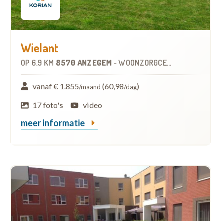
Wielant
OP
6.9 KM
8570 ANZEGEM
-
WOONZORGCENTRUM (WZC)
vanaf € 1.855
(60,98
)
/maand
/dag
17 foto's
video
meer informatie