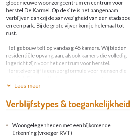
gloednieuwe woonzorgcentrum en centrum voor
herstel De Karmel. Op de site is het aangenaam
verblijven dankzij de aanwezigheid van een stadsbos
en een park. Bij de grote vijver kom je helemaal tot
rust.
Het gebouw telt op vandaag 45 kamers. Wij bieden
residentiële opvang aan, alsook kamers die volledig
ingericht zijn voor het centrum voor herstel.
Herstelverblijf is een zorgformule voor mensen die
een tijdelijke nood hebben aan aangepaste zorgen.
Je kan bij ons terecht voor opvang, verzorging en
Lees meer
revalidatie. Een professioneel en enthousiast team
helpt je bij je herstel. De sociale dienst gaat samen
Verblijfstypes & toegankelijkheid
met jou op zoek naar de (zorg-)mogelijkheden
waarop je na je herstelperiode een beroep kan doen.
Woongelegenheden met een bijkomende
In het woonzorgcentrum zijn alle kamers
Erkenning (vroeger RVT)