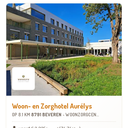
Woon- en Zorghotel Aurélys
OP
8.1 KM
8791 BEVEREN
-
WOONZORGCENTRUM (WZC)