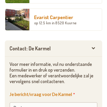
Hiermee kan de bewoner op elk ogenblik een
medewerker bereiken.
Evarist Carpentier
Meer informatie vind je op: www.curando.be
op
12.5 km
in 8520 Kuurne
Vind woonzorgcentrum De Karmel ook
op: https://www.facebook.com/Curandozuid/
Contact: De Karmel
Voor meer informatie, vul nu onderstaande
formulier in en druk op verzenden.
Een medewerker of verantwoordelijke zal je
vervolgens snel contacteren.
Je bericht/vraag voor De Karmel