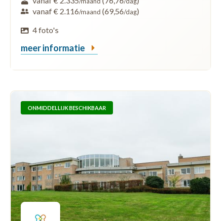
vanaf € 2.335
(76,76
)
/maand
/dag
vanaf € 2.116
(69,56
)
/maand
/dag
4 foto's
meer informatie
ONMIDDELLIJK BESCHIKBAAR