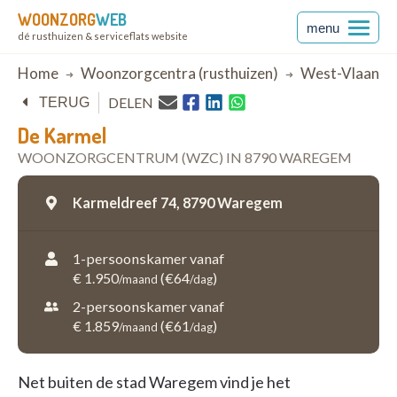
WOONZORG
WEB
menu
dé rusthuizen & serviceflats website
Breadcrumb
Home
Woonzorgcentra (rusthuizen)
West-Vlaande
DELEN
TERUG
De Karmel
WOONZORGCENTRUM (WZC) IN 8790 WAREGEM
Karmeldreef 74,
8790 Waregem
1-persoonskamer vanaf
€ 1.950
(€64
)
/maand
/dag
2-persoonskamer vanaf
€ 1.859
(€61
)
/maand
/dag
Net buiten de stad Waregem vind je het