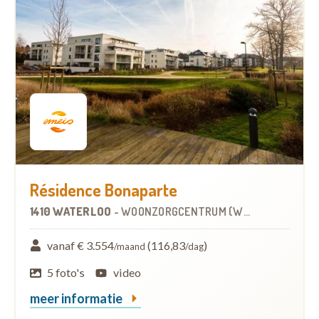
Résidence Bonaparte
1410 WATERLOO
-
WOONZORGCENTRUM (WZC)
vanaf € 3.554
(116,83
)
/maand
/dag
5 foto's
video
meer informatie