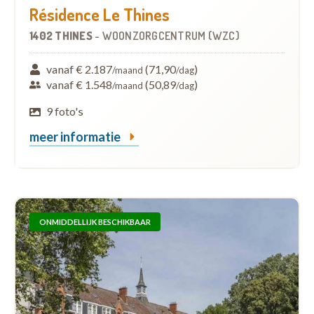
Résidence Le Thines
1402 THINES
-
WOONZORGCENTRUM (WZC)
vanaf € 2.187
(71,90
)
/maand
/dag
vanaf € 1.548
(50,89
)
/maand
/dag
9 foto's
meer informatie
ONMIDDELLIJK BESCHIKBAAR