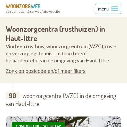
WOONZORG
WEB
menu
dé rusthuizen & serviceflats website
t
1461
Woonzorgcentra (rusthuizen) in
Haut-Ittre
Vind een rusthuis, woonzorgcentrum (WZC), rust-
en verzorgingstehuis, rustoord en/of
bejaardentehuis in de omgeving van Haut-Ittre
Zoek op postcode en/of meer filters
90
woonzorgcentra (WZC) in de omgeving
van Haut-Ittre
ONMIDDELLIJK BESCHIKBAAR