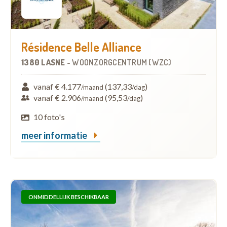
Résidence Belle Alliance
1380 LASNE
-
WOONZORGCENTRUM (WZC)
vanaf € 4.177
(137,33
)
/maand
/dag
vanaf € 2.906
(95,53
)
/maand
/dag
10 foto's
meer informatie
ONMIDDELLIJK BESCHIKBAAR