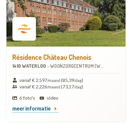
Résidence Château Chenois
1410 WATERLOO
-
WOONZORGCENTRUM (WZC)
vanaf € 2.597
(85,39
)
/maand
/dag
vanaf € 2.226
(73,17
)
/maand
/dag
6 foto's
video
meer informatie