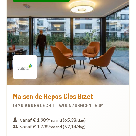
Maison de Repos Clos Bizet
1070 ANDERLECHT
-
WOONZORGCENTRUM (WZC)
vanaf € 1.989
(65,38
)
/maand
/dag
vanaf € 1.738
(57,14
)
/maand
/dag