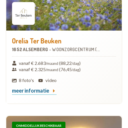
Orelia Ter Beuken
1652 ALSEMBERG
-
WOONZORGCENTRUM (WZC)
vanaf € 2.683
(88,22
)
/maand
/dag
vanaf € 2.325
(76,45
)
/maand
/dag
8 foto's
video
meer informatie
ONMIDDELLIJK BESCHIKBAAR