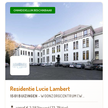
ONMIDDELLIJK BESCHIKBAAR
Residentie Lucie Lambert
1501 BUIZINGEN
-
WOONZORGCENTRUM (WZC)
vanaf € 2.183
(71,78
)
/maand
/dag