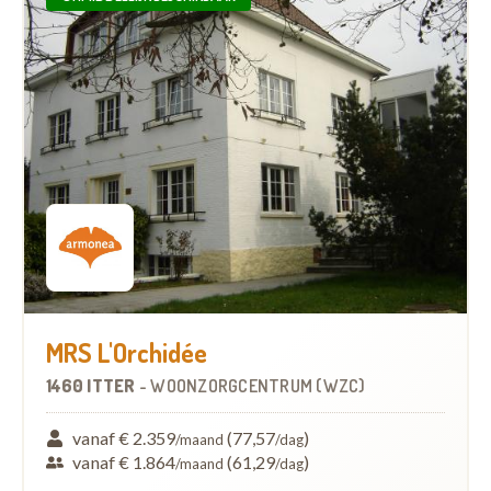
MRS L'Orchidée
1460 ITTER
-
WOONZORGCENTRUM (WZC)
vanaf € 2.359
(77,57
)
/maand
/dag
vanaf € 1.864
(61,29
)
/maand
/dag