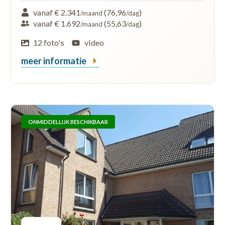
vanaf € 2.341
(76,96
)
/maand
/dag
vanaf € 1.692
(55,63
)
/maand
/dag
12 foto's
video
meer informatie
ONMIDDELLIJK BESCHIKBAAR