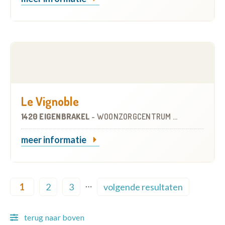
Le Vignoble
1420 EIGENBRAKEL
-
WOONZORGCENTRUM (WZC)
meer informatie
Pagination
…
1
2
3
volgende resultaten
Current page
Page
Page
Next page
terug naar boven