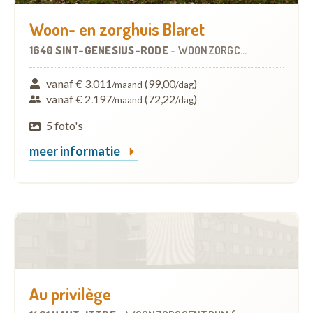
Woon- en zorghuis Blaret
1640 SINT-GENESIUS-RODE
-
WOONZORGCENTRUM (WZC)
vanaf € 3.011
(99,00
)
/maand
/dag
vanaf € 2.197
(72,22
)
/maand
/dag
5 foto's
meer informatie
Au privilège