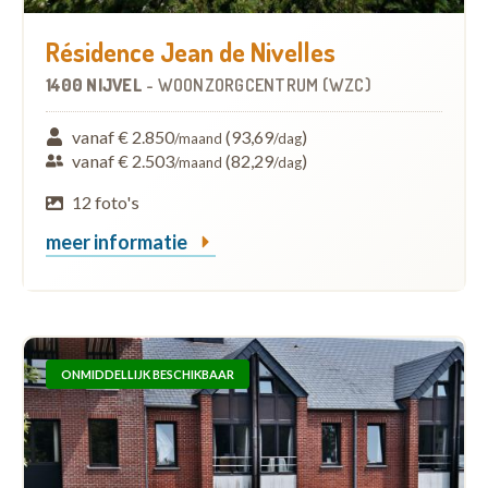
Résidence Jean de Nivelles
1400 NIJVEL
-
WOONZORGCENTRUM (WZC)
vanaf € 2.850
(93,69
)
/maand
/dag
vanaf € 2.503
(82,29
)
/maand
/dag
12 foto's
meer informatie
ONMIDDELLIJK BESCHIKBAAR