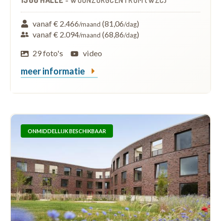
1500 HALLE
-
WOONZORGCENTRUM (WZC)
vanaf € 2.466
(81,06
)
/maand
/dag
vanaf € 2.094
(68,86
)
/maand
/dag
29 foto's
video
meer informatie
ONMIDDELLIJK BESCHIKBAAR