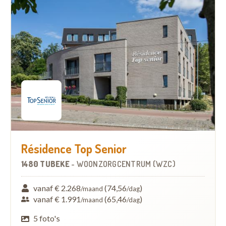
Résidence Top Senior
1480 TUBEKE
-
WOONZORGCENTRUM (WZC)
vanaf € 2.268
(74,56
)
/maand
/dag
vanaf € 1.991
(65,46
)
/maand
/dag
5 foto's