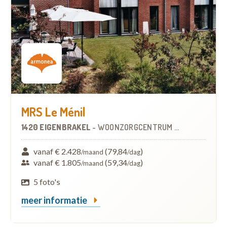
MRS Le Ménil
1420 EIGENBRAKEL
-
WOONZORGCENTRUM (WZC)
vanaf € 2.428
(79,84
)
/maand
/dag
vanaf € 1.805
(59,34
)
/maand
/dag
5 foto's
meer informatie