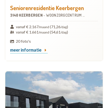
Seniorenresidentie Keerbergen
3140 KEERBERGEN
-
WOONZORGCENTRUM (WZC)
vanaf € 2.167
(71,26
)
/maand
/dag
vanaf € 1.661
(54,61
)
/maand
/dag
20 foto's
meer informatie