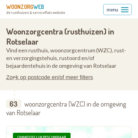
WOONZORG
WEB
menu
dé rusthuizen & serviceflats website
nt
3110
Woonzorgcentra (rusthuizen) in
Rotselaar
Vind een rusthuis, woonzorgcentrum (WZC), rust-
en verzorgingstehuis, rustoord en/of
bejaardentehuis in de omgeving van Rotselaar
Zoek op postcode en/of meer filters
63
woonzorgcentra (WZC) in de omgeving
van Rotselaar
ONMIDDELLIJK BESCHIKBAAR