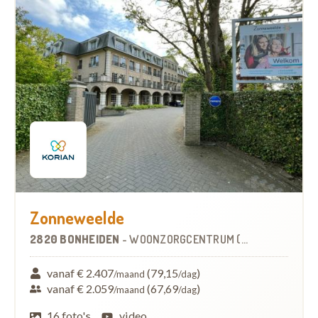
Zonneweelde
2820 BONHEIDEN
-
WOONZORGCENTRUM (WZC)
vanaf € 2.407
(79,15
)
/maand
/dag
vanaf € 2.059
(67,69
)
/maand
/dag
16 foto's
video