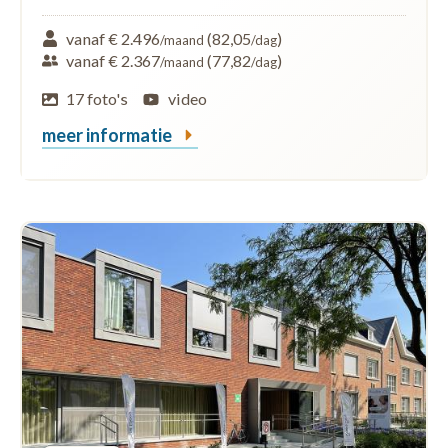
vanaf € 2.496
(82,05
)
/maand
/dag
vanaf € 2.367
(77,82
)
/maand
/dag
17 foto's
video
meer informatie