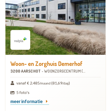
Woon- en Zorghuis Demerhof
3200 AARSCHOT
-
WOONZORGCENTRUM (WZC)
vanaf € 2.485
(81,69
)
/maand
/dag
5 foto's
meer informatie