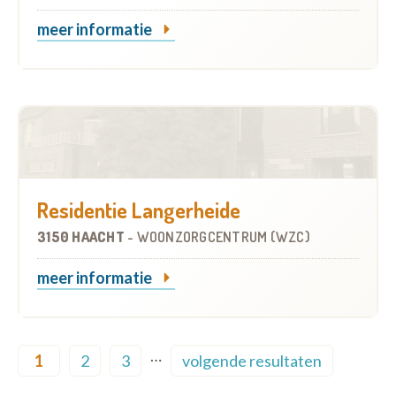
meer informatie
Residentie Langerheide
3150 HAACHT
-
WOONZORGCENTRUM (WZC)
meer informatie
Pagination
…
1
2
3
volgende resultaten
Current page
Page
Page
Next page