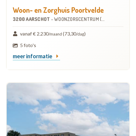
Woon- en Zorghuis Poortvelde
3200 AARSCHOT
-
WOONZORGCENTRUM (WZC)
vanaf € 2.230
(73,30
)
/maand
/dag
5 foto's
meer informatie