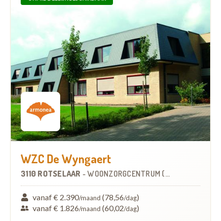
WZC De Wyngaert
3110 ROTSELAAR
-
WOONZORGCENTRUM (WZC)
vanaf € 2.390
(78,56
)
/maand
/dag
vanaf € 1.826
(60,02
)
/maand
/dag