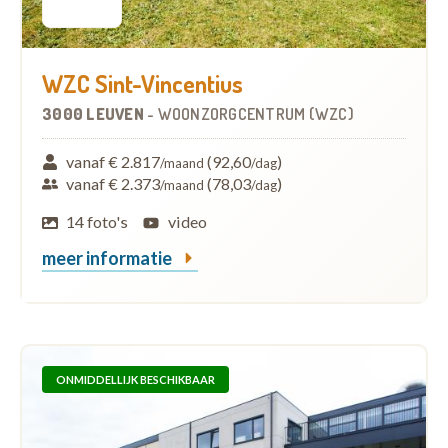
WZC Sint-Vincentius
3000 LEUVEN
-
WOONZORGCENTRUM (WZC)
vanaf € 2.817
(92,60
)
/maand
/dag
vanaf € 2.373
(78,03
)
/maand
/dag
14 foto's
video
meer informatie
ONMIDDELLIJK BESCHIKBAAR