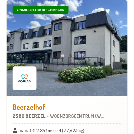
ONMIDDELLIJK BESCHIKBAAR
Beerzelhof
2580 BEERZEL
-
WOONZORGCENTRUM (WZC)
vanaf € 2.361
(77,62
)
/maand
/dag