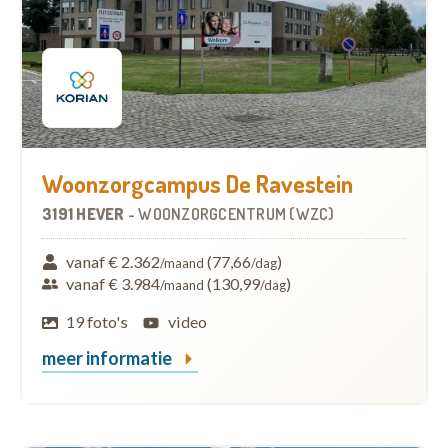
Woonzorgcampus De Ravestein
3191 HEVER
-
WOONZORGCENTRUM (WZC)
vanaf € 2.362
(77,66
)
/maand
/dag
vanaf € 3.984
(130,99
)
/maand
/dag
19 foto's
video
meer informatie