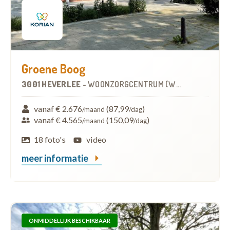
Groene Boog
3001 HEVERLEE
-
WOONZORGCENTRUM (WZC)
vanaf € 2.676
(87,99
)
/maand
/dag
vanaf € 4.565
(150,09
)
/maand
/dag
18 foto's
video
meer informatie
ONMIDDELLIJK BESCHIKBAAR