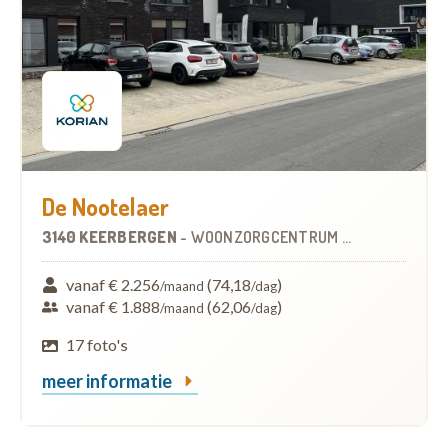
De Nootelaer
3140 KEERBERGEN
-
WOONZORGCENTRUM (WZC)
vanaf € 2.256
(74,18
)
/maand
/dag
vanaf € 1.888
(62,06
)
/maand
/dag
17 foto's
meer informatie