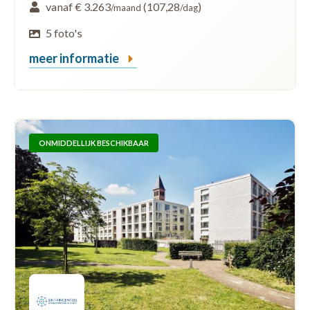
vanaf € 3.263
(107,28
)
/maand
/dag
5 foto's
meer informatie
ONMIDDELLIJK BESCHIKBAAR