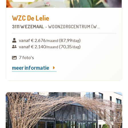
WZC De Lelie
3111 WEZEMAAL
-
WOONZORGCENTRUM (WZC)
vanaf € 2.676
(87,99
)
/maand
/dag
vanaf € 2.140
(70,35
)
/maand
/dag
7 foto's
meer informatie