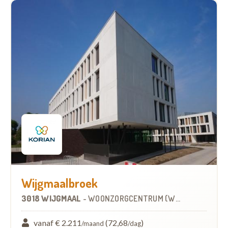
Wijgmaalbroek
3018 WIJGMAAL
-
WOONZORGCENTRUM (WZC)
vanaf € 2.211
(72,68
)
/maand
/dag