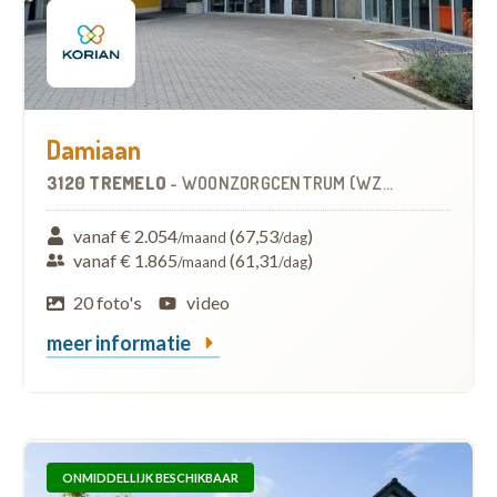
Damiaan
3120 TREMELO
-
WOONZORGCENTRUM (WZC)
vanaf € 2.054
(67,53
)
/maand
/dag
vanaf € 1.865
(61,31
)
/maand
/dag
20 foto's
video
meer informatie
ONMIDDELLIJK BESCHIKBAAR