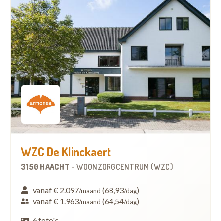
WZC De Klinckaert
3150 HAACHT
-
WOONZORGCENTRUM (WZC)
vanaf € 2.097
(68,93
)
/maand
/dag
vanaf € 1.963
(64,54
)
/maand
/dag
6 foto's