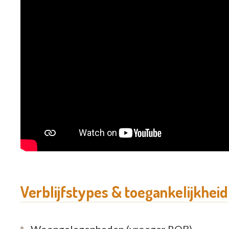
Hartelijk welkom !
De directie en het team van Residentie Sint-
Verblijfstypes & toegankelijkheid
Woongelegenheden (vroeger ROB)