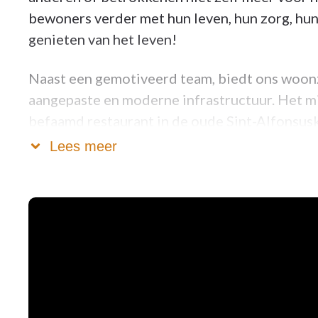
bewoners verder met hun leven, hun zorg, hu
genieten van het leven!
Naast een gemotiveerd team, biedt ons woon
aangepaste en moderne infrastructuur. Het m
befaamd restaurant in de oude Sint-Alfonsusk
Lees meer
Daarenboven bevinden we ons
in het centru
Elke dag vinden er 2 activiteiten plaats die i
Verder hebben we 3 kinesisten aan boord om
En voor de gezonde geest in het lichaam besc
de bewoners beroep op kunnen doen. Interes
We maken graag tijd vrij om U rond te leiden.