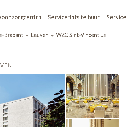
oonzorgcentra
Serviceflats te huur
Service
s-Brabant
Leuven
WZC Sint-Vincentius
UVEN