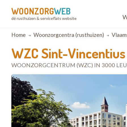
WOONZORG
WEB
W
dé rusthuizen & serviceflats website
Breadcrumb
Home
Woonzorgcentra (rusthuizen)
Vlaam
WZC Sint-Vincentius
WOONZORGCENTRUM (WZC) IN 3000 LE