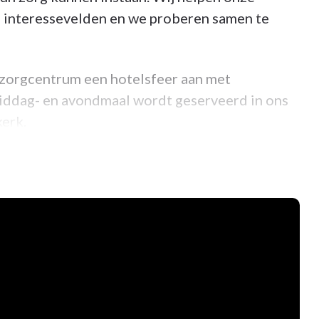
n interessevelden en we proberen samen te
zorgcentrum een hotelsfeer aan met
iddag- en avondmaal wordt geserveerd in ons
erk.
m van Leuven
met een grote tuin (oase van rust).
nspelen op de lokale vraag van onze bewoners.
 onze bewoners zo mobiel mogelijk te houden.
hikken we over een halftijdse psychologe waar
se ?
 Aarzel niet om een afspraak te maken.