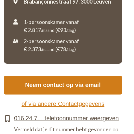
Brabançonnestraat 97,
3000 Leuven
1-persoonskamer vanaf
€ 2.817
(€93
)
/maand
/dag
2-persoonskamer vanaf
€ 2.373
(€78
)
/maand
/dag
Neem contact op via email
of via andere Contactgegevens
Vermeld dat je dit nummer hebt gevonden op