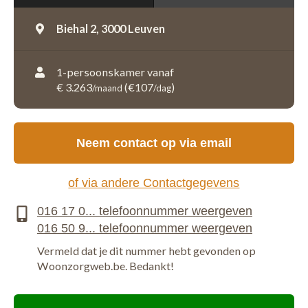
Biehal 2,
3000 Leuven
1-persoonskamer vanaf
€ 3.263
(€107
)
/maand
/dag
Neem contact op via email
of via andere Contactgegevens
Vermeld dat je dit nummer hebt gevonden op
Woonzorgweb.be. Bedankt!