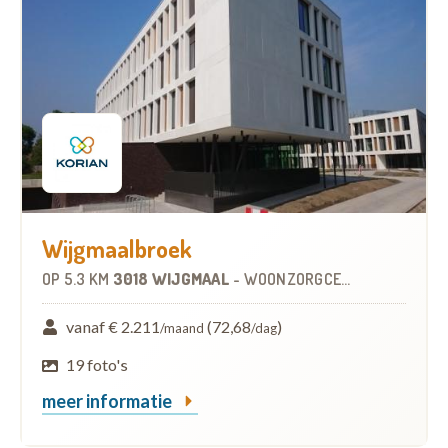
Wijgmaalbroek
OP
5.3 KM
3018 WIJGMAAL
-
WOONZORGCENTRUM (WZC)
vanaf € 2.211
(72,68
)
/maand
/dag
19 foto's
meer informatie