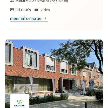
vanaf € 2.373
(78,03
)
/maand
/dag
14 foto's
video
meer informatie