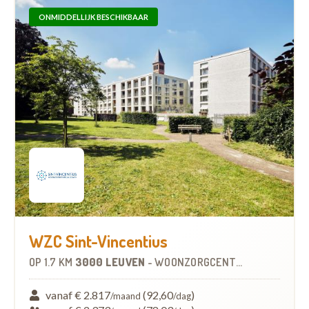
ONMIDDELLIJK BESCHIKBAAR
WZC Sint-Vincentius
OP
1.7 KM
3000 LEUVEN
-
WOONZORGCENTRUM (WZC)
vanaf € 2.817
(92,60
)
/maand
/dag