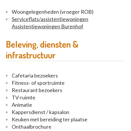
bewoners samen een woning vormen. Zo
creëren we een warme, huiselijke omgeving
Woongelegenheden (vroeger ROB)
waar vertrouwde gewoontes, persoonlijke
Serviceflats/assistentiewoningen
voorkeuren en eigen keuzes centraal staan.
Assistentiewoningen Burenhof
Bewoners bepalen mee het ritme van hun dag,
net zoals ze dat thuis deden. Want wonen in
Beleving, diensten &
Burenhof draait niet alleen om zorg, maar
infrastructuur
vooral om leven: samen genieten van de kleine
dingen, verbondenheid ervaren en jezelf
kunnen blijven, elke dag opnieuw.
Cafetaria bezoekers
Fitness- of sportruimte
Restaurant bezoekers
TV-ruimte
Animatie
Kappersdienst / kapsalon
Keuken met bereiding ter plaatse
Onthaalbrochure