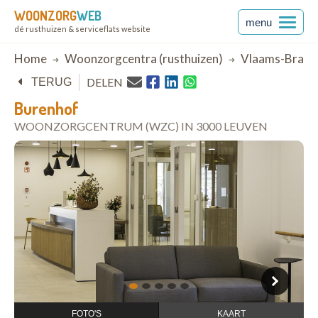
WOONZORG
WEB
menu
dé rusthuizen & serviceflats website
Breadcrumb
Home
Woonzorgcentra (rusthuizen)
Vlaams-Braba
DELEN
TERUG
Burenhof
WOONZORGCENTRUM (WZC) IN 3000 LEUVEN
open in Google Maps
1
2
3
4
5
FOTO'S
KAART