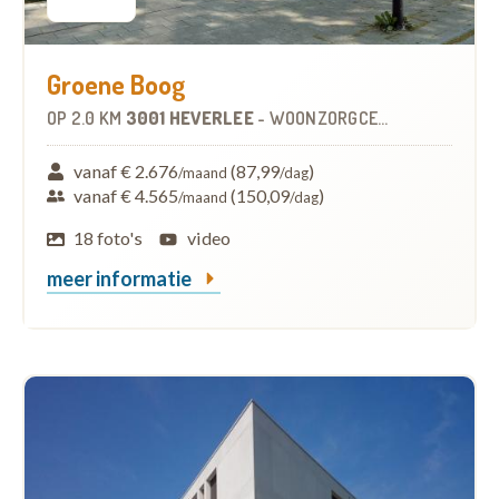
Groene Boog
OP
2.0 KM
3001 HEVERLEE
-
WOONZORGCENTRUM (WZC)
vanaf € 2.676
(87,99
)
/maand
/dag
vanaf € 4.565
(150,09
)
/maand
/dag
18 foto's
video
meer informatie