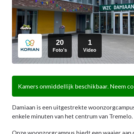
20
1
Foto's
Video
Kamers onmiddellijk beschikbaar. Neem con
Damiaan is een uitgestrekte woonzorgcampus 
enkele minuten van het centrum van Tremelo.
Onze woonzorgcampus biedt een waaier aan o