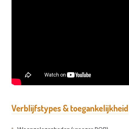
neuroloog, stomatoloog, tandarts, psychiater,
verplaatsen naar een hospitaal. Ook basisond
oogonderzoek, enz... worden ter plaatse uitge
tandartskabinet.
Wij hebben ook een leefgroep voor jongdeme
Alzheimerdementie terecht kunnen. Meer info
onderaan deze pagina.
Voor meer foto's van Damiaan, zie onze web
Verblijfstypes & toegankelijkheid
Woongelegenheden (vroeger ROB)