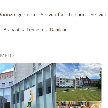
oonzorgcentra
Serviceflats te huur
Service
s-Brabant
Tremelo
Damiaan
EMELO