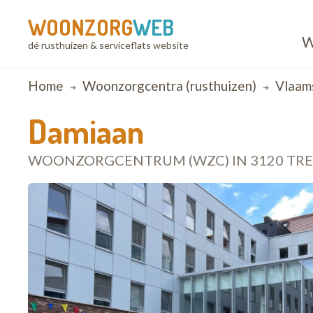
WOONZORG
WEB
W
dé rusthuizen & serviceflats website
Breadcrumb
Home
Woonzorgcentra (rusthuizen)
Vlaam
Damiaan
WOONZORGCENTRUM (WZC) IN 3120 TR