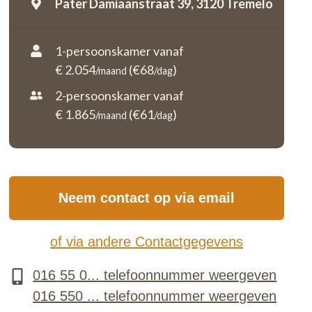
Pater Damiaanstraat 39,
3120 Tremelo
1-persoonskamer vanaf
€ 2.054
(€68
)
/maand
/dag
2-persoonskamer vanaf
€ 1.865
(€61
)
/maand
/dag
Neem contact op via email
of via andere Contactgegevens