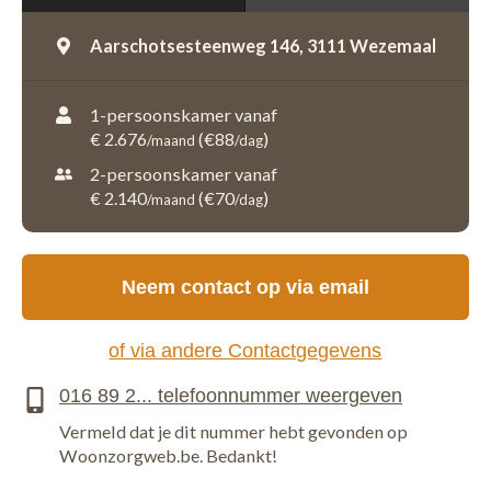
Aarschotsesteenweg 146,
3111 Wezemaal
1-persoonskamer vanaf
€ 2.676
(€88
)
/maand
/dag
2-persoonskamer vanaf
€ 2.140
(€70
)
/maand
/dag
Neem contact op via email
of via andere Contactgegevens
Vermeld dat je dit nummer hebt gevonden op
Woonzorgweb.be. Bedankt!