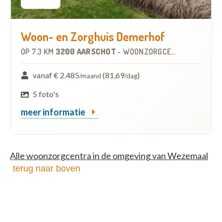
Woon- en Zorghuis Demerhof
OP
7.3 KM
3200 AARSCHOT
-
WOONZORGCENTRUM (WZC)
vanaf € 2.485
(81,69
)
/maand
/dag
5 foto's
meer informatie
Alle woonzorgcentra in de omgeving van Wezemaal
terug naar boven