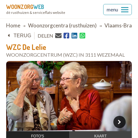
WOONZORG
WEB
menu
dé rusthuizen & serviceflats website
Breadcrumb
Home
Woonzorgcentra (rusthuizen)
Vlaams-Braba
DELEN
TERUG
WZC De Lelie
WOONZORGCENTRUM (WZC) IN 3111 WEZEMAAL
open in Google Maps
1
2
3
4
5
6
7
FOTO'S
KAART