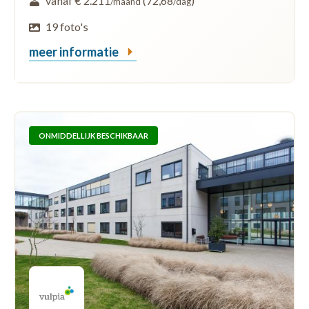
vanaf € 2.211
(72,68
)
/maand
/dag
19 foto's
meer informatie
ONMIDDELLIJK BESCHIKBAAR