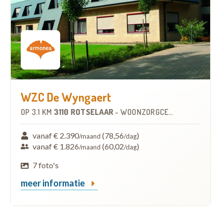
WZC De Wyngaert
OP
3.1 KM
3110 ROTSELAAR
-
WOONZORGCENTRUM (WZC)
vanaf € 2.390
(78,56
)
/maand
/dag
vanaf € 1.826
(60,02
)
/maand
/dag
7 foto's
meer informatie