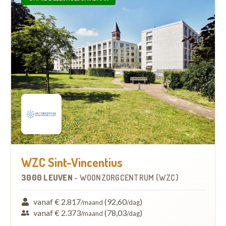
WZC Sint-Vincentius
3000 LEUVEN
-
WOONZORGCENTRUM (WZC)
vanaf € 2.817
(92,60
)
/maand
/dag
vanaf € 2.373
(78,03
)
/maand
/dag