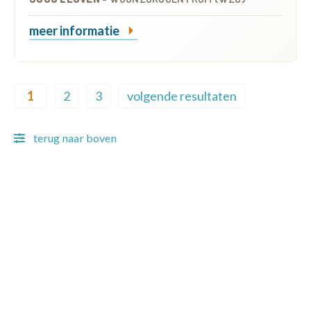
meer informatie
Pagination
1
2
3
volgende resultaten
Current page
Page
Page
Next page
terug naar boven