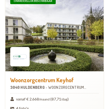
ONMIDDELLIJK BESCHIKBAAR
Woonzorgcentrum Keyhof
3040 HULDENBERG
-
WOONZORGCENTRUM (WZC)
vanaf € 2.668
(87,71
)
/maand
/dag
4 foto's