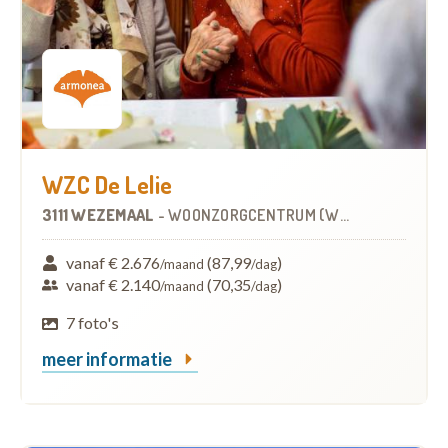
WZC De Lelie
3111 WEZEMAAL
-
WOONZORGCENTRUM (WZC)
vanaf € 2.676
(87,99
)
/maand
/dag
vanaf € 2.140
(70,35
)
/maand
/dag
7 foto's
meer informatie