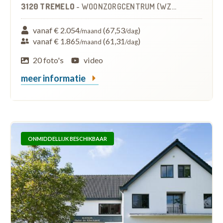
3120 TREMELO
-
WOONZORGCENTRUM (WZC)
vanaf € 2.054
(67,53
)
/maand
/dag
vanaf € 1.865
(61,31
)
/maand
/dag
20 foto's
video
meer informatie
ONMIDDELLIJK BESCHIKBAAR