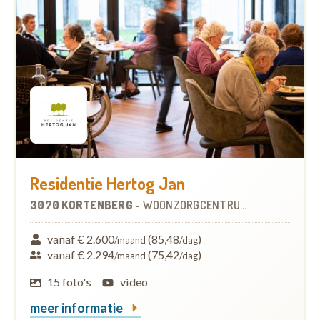
Residentie Hertog Jan
3070 KORTENBERG
-
WOONZORGCENTRUM (WZC)
vanaf € 2.600
(85,48
)
/maand
/dag
vanaf € 2.294
(75,42
)
/maand
/dag
15 foto's
video
meer informatie