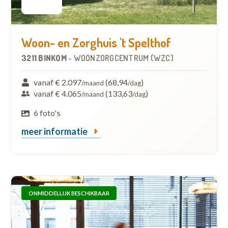
Woon- en Zorghuis 't Spelthof
3211 BINKOM
-
WOONZORGCENTRUM (WZC)
vanaf € 2.097
(68,94
)
/maand
/dag
vanaf € 4.065
(133,63
)
/maand
/dag
6 foto's
meer informatie
ONMIDDELLIJK BESCHIKBAAR