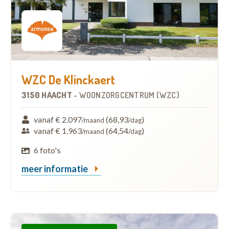
WZC De Klinckaert
3150 HAACHT
-
WOONZORGCENTRUM (WZC)
vanaf € 2.097
(68,93
)
/maand
/dag
vanaf € 1.963
(64,54
)
/maand
/dag
6 foto's
meer informatie