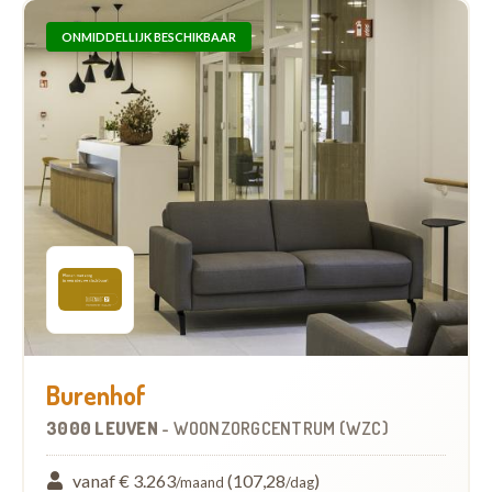
ONMIDDELLIJK BESCHIKBAAR
Burenhof
3000 LEUVEN
-
WOONZORGCENTRUM (WZC)
vanaf € 3.263
(107,28
)
/maand
/dag