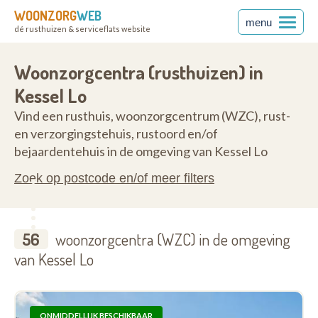
WOONZORG
WEB
menu
dé rusthuizen & serviceflats website
nt
3010
Woonzorgcentra (rusthuizen) in
Kessel Lo
Vind een rusthuis, woonzorgcentrum (WZC), rust-
en verzorgingstehuis, rustoord en/of
bejaardentehuis in de omgeving van Kessel Lo
Zoek op postcode en/of meer filters
56
woonzorgcentra (WZC) in de omgeving
van Kessel Lo
ONMIDDELLIJK BESCHIKBAAR