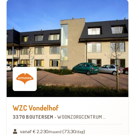
WZC Vondelhof
3370 BOUTERSEM
-
WOONZORGCENTRUM (WZC)
vanaf € 2.230
(73,30
)
/maand
/dag