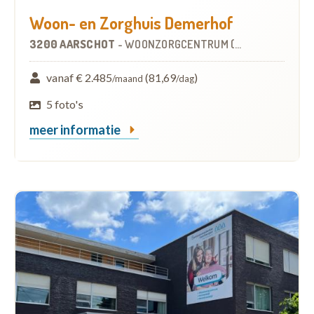
Woon- en Zorghuis Demerhof
3200 AARSCHOT
-
WOONZORGCENTRUM (WZC)
vanaf € 2.485
(81,69
)
/maand
/dag
5 foto's
meer informatie