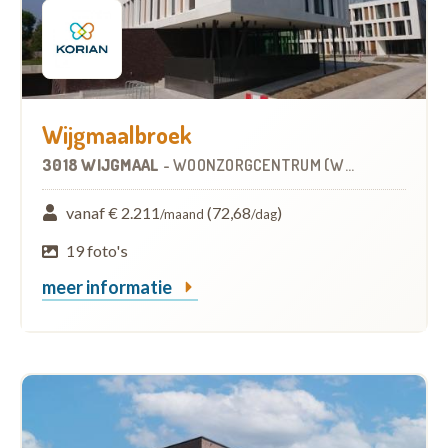
Wijgmaalbroek
3018 WIJGMAAL
-
WOONZORGCENTRUM (WZC)
vanaf € 2.211
(72,68
)
/maand
/dag
19 foto's
meer informatie