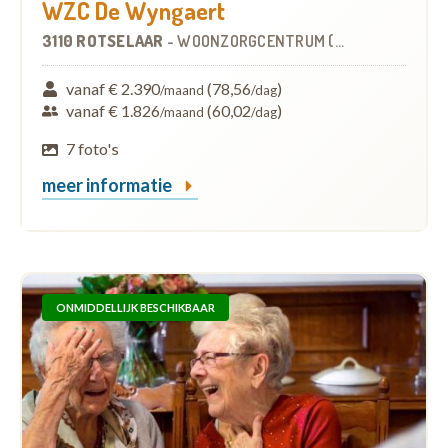
WZC De Wyngaert
3110 ROTSELAAR
-
WOONZORGCENTRUM (WZC)
vanaf € 2.390
(78,56
)
/maand
/dag
vanaf € 1.826
(60,02
)
/maand
/dag
7 foto's
meer informatie
ONMIDDELLIJK BESCHIKBAAR