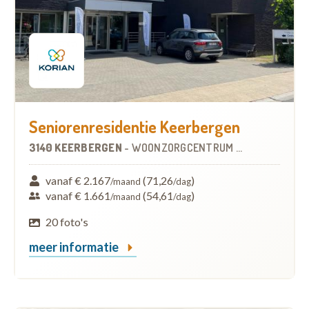
Seniorenresidentie Keerbergen
3140 KEERBERGEN
-
WOONZORGCENTRUM (WZC)
vanaf € 2.167
(71,26
)
/maand
/dag
vanaf € 1.661
(54,61
)
/maand
/dag
20 foto's
meer informatie