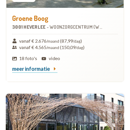
Groene Boog
3001 HEVERLEE
-
WOONZORGCENTRUM (WZC)
vanaf € 2.676
(87,99
)
/maand
/dag
vanaf € 4.565
(150,09
)
/maand
/dag
18 foto's
video
meer informatie