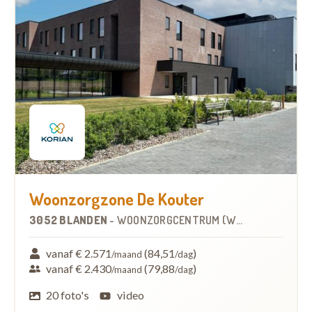
Woonzorgzone De Kouter
3052 BLANDEN
-
WOONZORGCENTRUM (WZC)
vanaf € 2.571
(84,51
)
/maand
/dag
vanaf € 2.430
(79,88
)
/maand
/dag
20 foto's
video