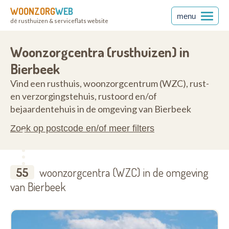
WOONZORG
WEB
menu
dé rusthuizen & serviceflats website
nt
3360
Woonzorgcentra (rusthuizen) in
Bierbeek
Vind een rusthuis, woonzorgcentrum (WZC), rust-
en verzorgingstehuis, rustoord en/of
bejaardentehuis in de omgeving van Bierbeek
Zoek op postcode en/of meer filters
55
woonzorgcentra (WZC) in de omgeving
van Bierbeek