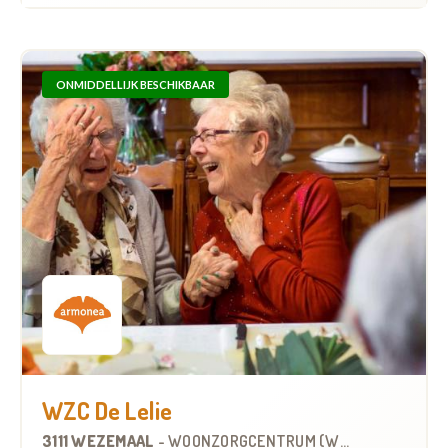
ONMIDDELLIJK BESCHIKBAAR
WZC De Lelie
3111 WEZEMAAL
-
WOONZORGCENTRUM (WZC)