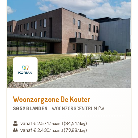
Woonzorgzone De Kouter
3052 BLANDEN
-
WOONZORGCENTRUM (WZC)
vanaf € 2.571
(84,51
)
/maand
/dag
vanaf € 2.430
(79,88
)
/maand
/dag