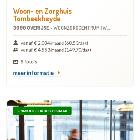
Woon- en Zorghuis
Tombeekheyde
3090 OVERIJSE
-
WOONZORGCENTRUM (WZC)
vanaf € 2.084
(68,53
)
/maand
/dag
vanaf € 4.553
(149,70
)
/maand
/dag
8 foto's
meer informatie
ONMIDDELLIJK BESCHIKBAAR