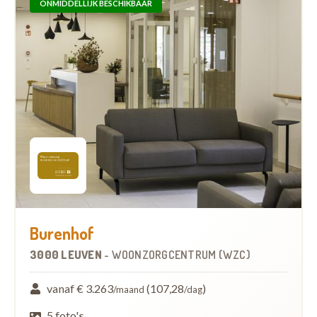
ONMIDDELLIJK BESCHIKBAAR
Burenhof
3000 LEUVEN
-
WOONZORGCENTRUM (WZC)
vanaf € 3.263
(107,28
)
/maand
/dag
5 foto's