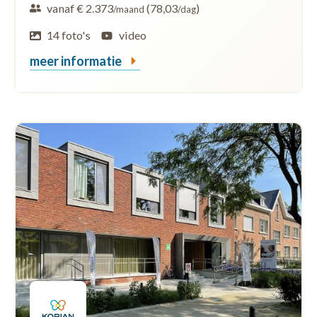
vanaf € 2.373
(78,03
)
/maand
/dag
14 foto's
video
meer informatie