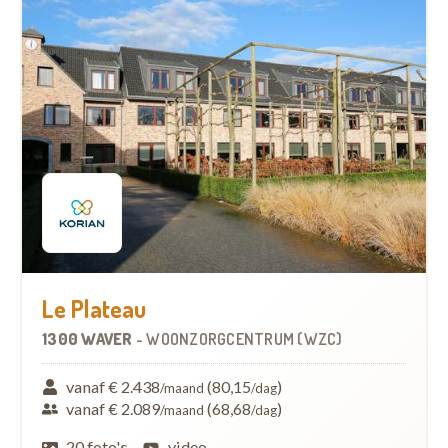
Le Plateau
1300 WAVER
-
WOONZORGCENTRUM (WZC)
vanaf € 2.438
(80,15
)
/maand
/dag
vanaf € 2.089
(68,68
)
/maand
/dag
20 foto's
video