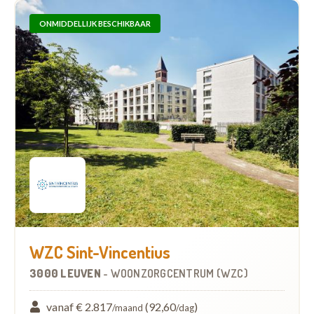
ONMIDDELLIJK BESCHIKBAAR
WZC Sint-Vincentius
3000 LEUVEN
-
WOONZORGCENTRUM (WZC)
vanaf € 2.817
(92,60
)
/maand
/dag