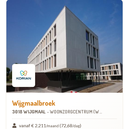
Wijgmaalbroek
3018 WIJGMAAL
-
WOONZORGCENTRUM (WZC)
vanaf € 2.211
(72,68
)
/maand
/dag