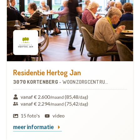
Residentie Hertog Jan
3070 KORTENBERG
-
WOONZORGCENTRUM (WZC)
vanaf € 2.600
(85,48
)
/maand
/dag
vanaf € 2.294
(75,42
)
/maand
/dag
15 foto's
video
meer informatie