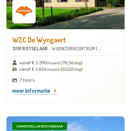
WZC De Wyngaert
3110 ROTSELAAR
-
WOONZORGCENTRUM (WZC)
vanaf € 2.390
(78,56
)
/maand
/dag
vanaf € 1.826
(60,02
)
/maand
/dag
7 foto's
meer informatie
ONMIDDELLIJK BESCHIKBAAR