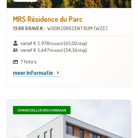
MRS Résidence du Parc
1390 GRAVEN
-
WOONZORGCENTRUM (WZC)
vanaf € 1.978
(65,02
)
/maand
/dag
vanaf € 1.647
(54,16
)
/maand
/dag
7 foto's
meer informatie
ONMIDDELLIJK BESCHIKBAAR