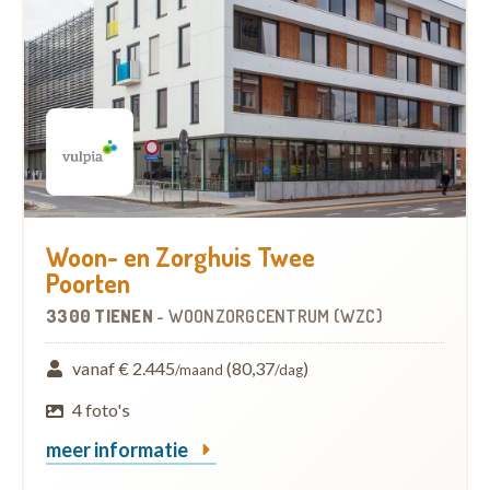
Woon- en Zorghuis Twee
Poorten
3300 TIENEN
-
WOONZORGCENTRUM (WZC)
vanaf € 2.445
(80,37
)
/maand
/dag
4 foto's
meer informatie