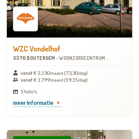
WZC Vondelhof
3370 BOUTERSEM
-
WOONZORGCENTRUM (WZC)
vanaf € 2.230
(73,30
)
/maand
/dag
vanaf € 1.799
(59,15
)
/maand
/dag
5 foto's
meer informatie