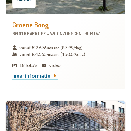
Groene Boog
3001 HEVERLEE
-
WOONZORGCENTRUM (WZC)
vanaf € 2.676
(87,99
)
/maand
/dag
vanaf € 4.565
(150,09
)
/maand
/dag
18 foto's
video
meer informatie