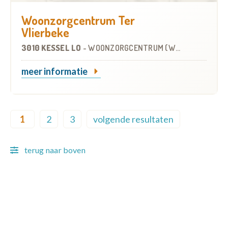
Woonzorgcentrum Ter
Vlierbeke
3010 KESSEL LO
-
WOONZORGCENTRUM (WZC)
meer informatie
Pagination
1
2
3
volgende resultaten
Current page
Page
Page
Next page
terug naar boven