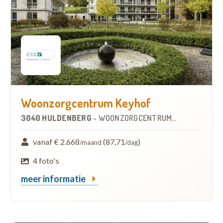
Woonzorgcentrum Keyhof
3040 HULDENBERG
-
WOONZORGCENTRUM (WZC)
vanaf € 2.668
(87,71
)
/maand
/dag
4 foto's
meer informatie