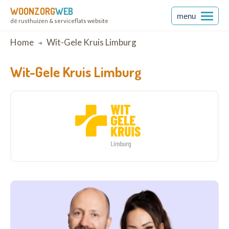
WOONZORG
WEB
menu
dé rusthuizen & serviceflats website
Breadcrumb
Home
Wit-Gele Kruis Limburg
Wit-Gele Kruis Limburg