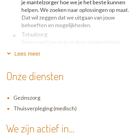
je mantelzorger hoe we je het beste kunnen
helpen. We zoeken naar oplossingen op maat.
Dat wil zeggen dat we uitgaan van jouw
behoeften en mogelijkheden.
Totaalzorg:
Samen met jou en je andere zorgverleners
zoeken we naar een totaaloplossing. Naast
Lees meer
thuisverpleging kunnen ook andere diensten
jouw levenskwaliteit verbeteren. Je
Onze diensten
verpleegkundige brengt een rugzak met
kennis en kunde mee om jou hierin te
adviseren. Denk bijvoorbeeld aan gezinszorg,
hulpmiddelen, personenalarmering,
Gezinszorg
voetverzorging, of voedingsadvies.
Thuisverpleging (medisch)
24 uur op 24 uur:
Je zorgbehoefte gaat niet met vakantie of
We zijn actief in...
stopt niet na 17 uur. Je kan dag en nacht op
ons rekenen. We zijn de klok rond telefonisch