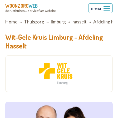
WOONZORG
WEB
menu
dé rusthuizen & serviceflats website
Breadcrumb
Home
Thuiszorg
limburg
hasselt
Afdeling Has
Wit-Gele Kruis Limburg -
Afdeling
Hasselt