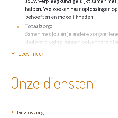
Jouw verpleegkundige kijkt samen met 
helpen. We zoeken naar oplossingen op 
behoeften en mogelijkheden.
Totaalzorg:
Samen met jou en je andere zorgverlene
thuisverpleging kunnen ook andere dien
verpleegkundige brengt een rugzak met 
Lees meer
Denk bijvoorbeeld aan gezinszorg, hul
voedingsadvies.
24 uur op 24 uur:
Onze diensten
Je zorgbehoefte gaat niet met vakantie 
rekenen. We zijn de klok rond telefoni
Gezinszorg