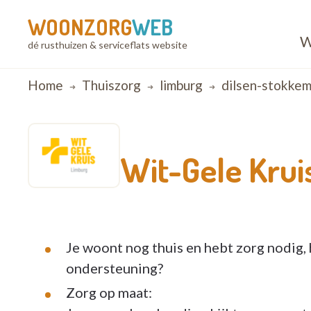
WOONZORG
WEB
W
dé rusthuizen & serviceflats website
Breadcrumb
Home
Thuiszorg
limburg
dilsen-stokke
Wit-Gele Krui
Je woont nog thuis en hebt zorg nodig, h
ondersteuning?
Zorg op maat: