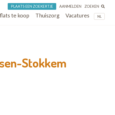
ZOEKEN
PLAATS EEN ZOEKERTJE
AANMELDEN
flats te koop
Thuiszorg
Vacatures
NL
ilsen-Stokkem