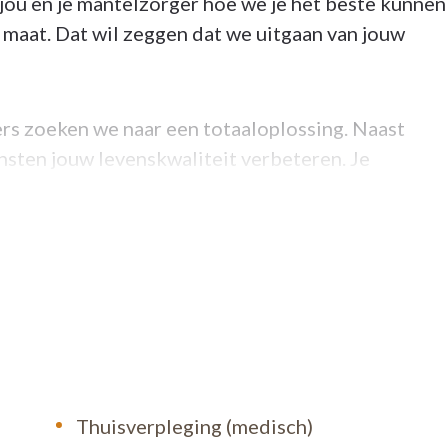
jou en je mantelzorger hoe we je het beste kunnen
maat. Dat wil zeggen dat we uitgaan van jouw
rs zoeken we naar een totaaloplossing. Naast
sten jouw levenskwaliteit verbeteren. Je
kennis en kunde mee om jou hierin te adviseren.
pmiddelen, personenalarmering, voetverzorging, o
of stopt niet na 17 uur. Je kan dag en nacht op ons
sch bereikbaar. Ook op zon- en feestdagen.
Thuisverpleging (medisch)