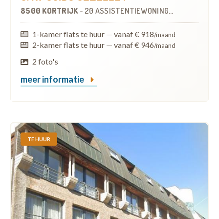
8500 KORTRIJK
-
20 ASSISTENTIEWONINGEN
1-kamer flats te huur
—
vanaf € 918
/maand
2-kamer flats te huur
—
vanaf € 946
/maand
2 foto's
meer informatie
TE HUUR