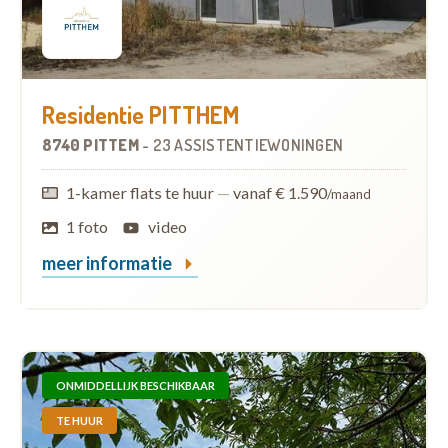
Residentie PITTHEM
8740 PITTEM
-
23 ASSISTENTIEWONINGEN
1-kamer flats te huur
—
vanaf € 1.590
/maand
1 foto
video
meer informatie
ONMIDDELLIJK BESCHIKBAAR
TE HUUR