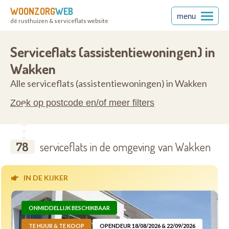
WOONZORG
WEB
menu
dé rusthuizen & serviceflats website
anderen
8720
Serviceflats (assistentiewoningen) in
Wakken
Alle serviceflats (assistentiewoningen) in Wakken
Zoek op postcode en/of meer filters
78
serviceflats in de omgeving van Wakken
IN DE KIJKER
ONMIDDELLIJK BESCHIKBAAR
TE HUUR & TE KOOP
OPENDEUR 18/08/2026 & 22/09/2026