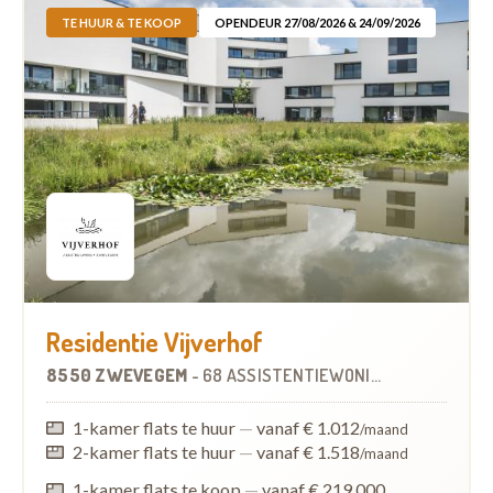
TE HUUR & TE KOOP
OPENDEUR 27/08/2026 & 24/09/2026
Residentie Vijverhof
8550 ZWEVEGEM
-
68 ASSISTENTIEWONINGEN
1-kamer flats te huur
—
vanaf € 1.012
/maand
2-kamer flats te huur
—
vanaf € 1.518
/maand
1-kamer flats te koop
—
vanaf € 219.000