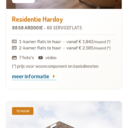
Residentie Hardoy
8850 ARDOOIE
-
60 SERVICEFLATS
1-kamer flats te huur
—
vanaf € 1.842
/maand (*)
2-kamer flats te huur
—
vanaf € 2.585
/maand (*)
7 foto's
video
(*) prijs voor wooncomponent en basisdiensten
meer informatie
TE HUUR