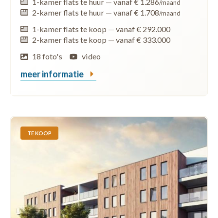
1-kamer flats te huur
—
vanaf € 1.286
/maand
2-kamer flats te huur
—
vanaf € 1.708
/maand
1-kamer flats te koop
—
vanaf € 292.000
2-kamer flats te koop
—
vanaf € 333.000
18 foto's
video
meer informatie
TE KOOP