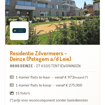
Residentie Zilvermeers -
Deinze (Petegem a/d Leie)
9800 DEINZE
-
27 ASSISTENTIEWONINGEN
1-kamer flats te huur
—
vanaf € 973
/maand (*)
1-kamer flats te koop
—
vanaf € 275.000
15 foto's
(*) prijs voor wooncomponent zonder basisdiensten