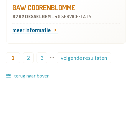
GAW COORENBLOMME
8792 DESSELGEM
-
40 SERVICEFLATS
meer informatie
Pagination
…
1
2
3
volgende resultaten
Current page
Page
Page
Next page
terug naar boven