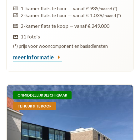
1-kamer flats te huur
—
vanaf € 935
/maand (*)
2-kamer flats te huur
—
vanaf € 1.039
/maand (*)
2-kamer flats te koop
—
vanaf € 249.000
11 foto's
(*) prijs voor wooncomponent en basisdiensten
meer informatie
ONMIDDELLIJK BESCHIKBAAR
TE HUUR & TE KOOP