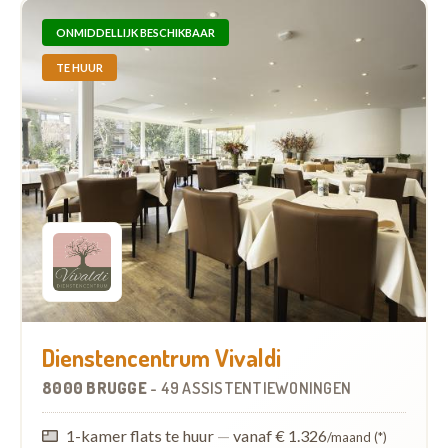
ONMIDDELLIJK BESCHIKBAAR
TE HUUR
Dienstencentrum Vivaldi
8000 BRUGGE
-
49 ASSISTENTIEWONINGEN
1-kamer flats te huur
—
vanaf € 1.326
/maand (*)