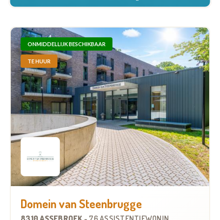
ONMIDDELLIJK BESCHIKBAAR
TE HUUR
Domein van Steenbrugge
8310 ASSEBROEK
-
76 ASSISTENTIEWONINGEN