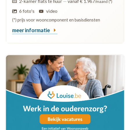
2-kamer flats te huur
—
vanaf € 1.967
/maand (*)
6 foto's
video
(*) prijs voor wooncomponent en basisdiensten
meer informatie