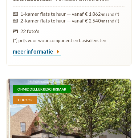
1-kamer flats te huur
—
vanaf € 1.862
/maand (*)
2-kamer flats te huur
—
vanaf € 2.540
/maand (*)
22 foto's
(*) prijs voor wooncomponent en basisdiensten
meer informatie
ONMIDDELLIJK BESCHIKBAAR
TE KOOP