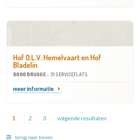
Hof O.L.V. Hemelvaart en Hof
Bladelin
8000 BRUGGE
-
31 SERVICEFLATS
meer informatie
Pagination
1
2
3
volgende resultaten
Current page
Page
Page
Next page
terug naar boven