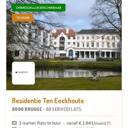
ONMIDDELLIJK BESCHIKBAAR
TE HUUR
Residentie Ten Eeckhoute
8000 BRUGGE
-
80 SERVICEFLATS
1-kamer flats te huur
—
vanaf € 1.841
/maand (*)