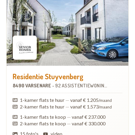
Residentie Stuyvenberg
8490 VARSENARE
-
92 ASSISTENTIEWONINGEN
1-kamer flats te huur
—
vanaf € 1.205
/maand
2-kamer flats te huur
—
vanaf € 1.573
/maand
1-kamer flats te koop
—
vanaf € 237.000
2-kamer flats te koop
—
vanaf € 330.000
15 foto's
video