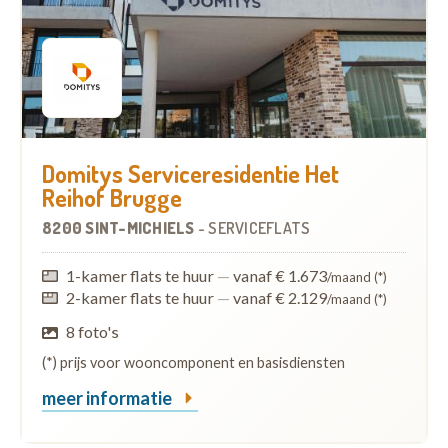
Domitys Serviceresidentie Het
Reihof Brugge
8200 SINT-MICHIELS
-
SERVICEFLATS
1-kamer flats te huur
—
vanaf € 1.673
/maand (*)
2-kamer flats te huur
—
vanaf € 2.129
/maand (*)
8 foto's
(*) prijs voor wooncomponent en basisdiensten
meer informatie