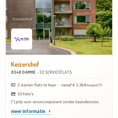
Keizershof
8340 DAMME
-
32 SERVICEFLATS
1-kamer flats te huur
—
vanaf € 1.364
/maand (*)
10 foto's
(*) prijs voor wooncomponent zonder basisdiensten
meer informatie