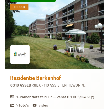
TE HUUR
Residentie Berkenhof
8310 ASSEBROEK
-
119 ASSISTENTIEWONINGEN
1-kamer flats te huur
—
vanaf € 1.805
/maand (*)
9 foto's
video