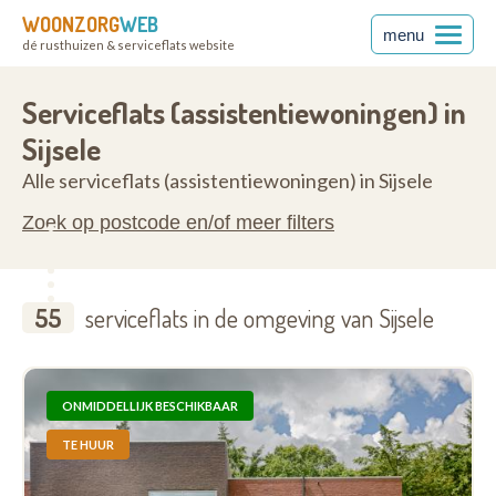
WOONZORG
WEB
menu
dé rusthuizen & serviceflats website
anderen
8340
Serviceflats (assistentiewoningen) in
Sijsele
Alle serviceflats (assistentiewoningen) in Sijsele
Zoek op postcode en/of meer filters
55
serviceflats in de omgeving van Sijsele
ONMIDDELLIJK BESCHIKBAAR
TE HUUR