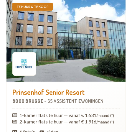
TE HUUR & TE KOOP
Prinsenhof Senior Resort
8000 BRUGGE
-
65 ASSISTENTIEWONINGEN
1-kamer flats te huur
—
vanaf € 1.631
/maand (*)
2-kamer flats te huur
—
vanaf € 1.916
/maand (*)
6 foto's
video