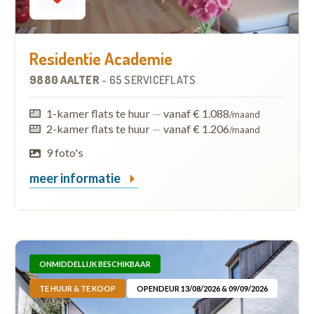
Residentie Academie
9880 AALTER
-
65 SERVICEFLATS
1-kamer flats te huur
—
vanaf € 1.088
/maand
2-kamer flats te huur
—
vanaf € 1.206
/maand
9 foto's
meer informatie
ONMIDDELLIJK BESCHIKBAAR
TE HUUR & TE KOOP
OPENDEUR 13/08/2026 & 09/09/2026