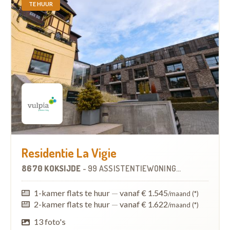
TE HUUR
Residentie La Vigie
8670 KOKSIJDE
-
99 ASSISTENTIEWONINGEN
1-kamer flats te huur
—
vanaf € 1.545
/maand (*)
2-kamer flats te huur
—
vanaf € 1.622
/maand (*)
13 foto's