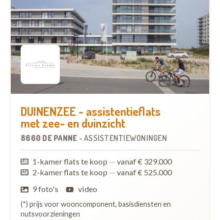
DUINENZEE - assistentieflats
met zee- en duinzicht
8660 DE PANNE
-
ASSISTENTIEWONINGEN
1-kamer flats te koop
—
vanaf € 329.000
2-kamer flats te koop
—
vanaf € 525.000
9 foto's
video
(*) prijs voor wooncomponent, basisdiensten en
nutsvoorzieningen