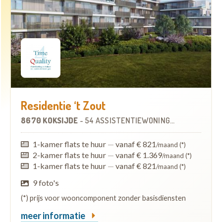
Residentie ‘t Zout
8670 KOKSIJDE
-
54 ASSISTENTIEWONINGEN
1-kamer flats te huur
—
vanaf € 821
/maand (*)
2-kamer flats te huur
—
vanaf € 1.369
/maand (*)
1-kamer flats te huur
—
vanaf € 821
/maand (*)
9 foto's
(*) prijs voor wooncomponent zonder basisdiensten
meer informatie