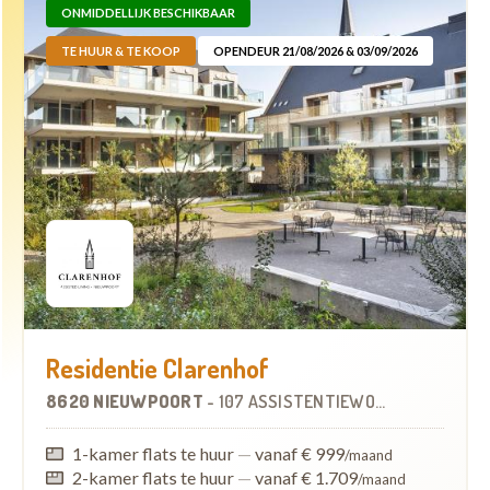
ONMIDDELLIJK BESCHIKBAAR
TE HUUR & TE KOOP
OPENDEUR 21/08/2026 & 03/09/2026
Residentie Clarenhof
8620 NIEUWPOORT
-
107 ASSISTENTIEWONINGEN
1-kamer flats te huur
—
vanaf € 999
/maand
2-kamer flats te huur
—
vanaf € 1.709
/maand