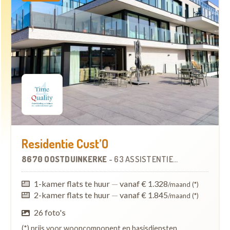
Residentie Cust’O
8670 OOSTDUINKERKE
-
63 ASSISTENTIEWONINGEN
1-kamer flats te huur
—
vanaf € 1.328
/maand (*)
2-kamer flats te huur
—
vanaf € 1.845
/maand (*)
26 foto's
(*) prijs voor wooncomponent en basisdiensten