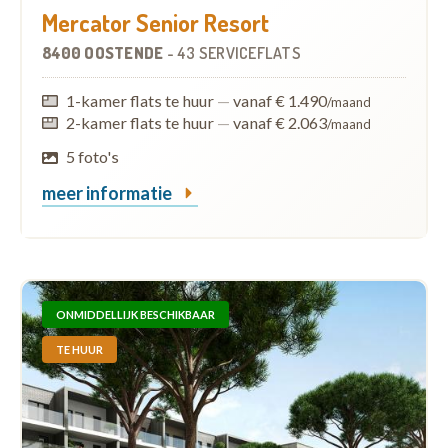
Mercator Senior Resort
8400 OOSTENDE
-
43 SERVICEFLATS
1-kamer flats te huur
—
vanaf € 1.490
/maand
2-kamer flats te huur
—
vanaf € 2.063
/maand
5 foto's
meer informatie
ONMIDDELLIJK BESCHIKBAAR
TE HUUR