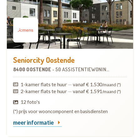
Seniorcity Oostende
8400 OOSTENDE
-
50 ASSISTENTIEWONINGEN
1-kamer flats te huur
—
vanaf € 1.530
/maand (*)
2-kamer flats te huur
—
vanaf € 1.591
/maand (*)
12 foto's
(*) prijs voor wooncomponent en basisdiensten
meer informatie