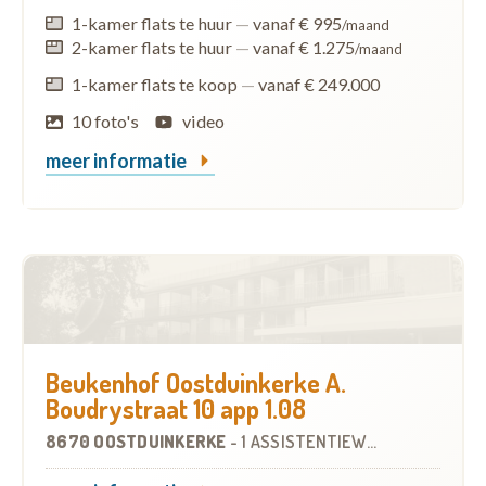
1-kamer flats te huur
—
vanaf € 995
/maand
2-kamer flats te huur
—
vanaf € 1.275
/maand
1-kamer flats te koop
—
vanaf € 249.000
10 foto's
video
meer informatie
Beukenhof Oostduinkerke A.
Boudrystraat 10 app 1.08
8670 OOSTDUINKERKE
-
1 ASSISTENTIEWONING