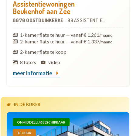
Assistentiewoningen
Beukenhof aan Zee
8670 OOSTDUINKERKE
-
99 ASSISTENTIEWONINGEN
1-kamer flats te huur
—
vanaf € 1.261
/maand
2-kamer flats te huur
—
vanaf € 1.337
/maand
2-kamer flats te koop
8 foto's
video
meer informatie
IN DE KIJKER
ONMIDDELLIJK BESCHIKBAAR
TE HUUR