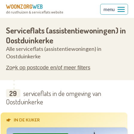
WOONZORG
WEB
menu
dé rusthuizen & serviceflats website
anderen
8670
Serviceflats (assistentiewoningen) in
Oostduinkerke
Alle serviceflats (assistentiewoningen) in
Oostduinkerke
Zoek op postcode en/of meer filters
29
serviceflats in de omgeving van
Oostduinkerke
IN DE KIJKER