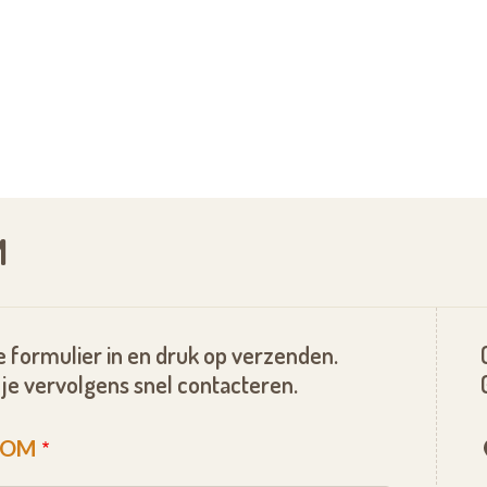
weede graad zijn van iemand die in de
ijde gedomicilieerd zijn geweest.
aan deze voorwaarden voldoet.
M
 formulier in en druk op verzenden.
je vervolgens snel contacteren.
OOM