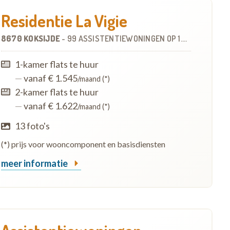
Residentie La Vigie
8670 KOKSIJDE
-
99 ASSISTENTIEWONINGEN
OP
1.2 KM
1-kamer flats te huur
—
vanaf € 1.545
/maand (*)
2-kamer flats te huur
—
vanaf € 1.622
/maand (*)
13 foto's
(*) prijs voor wooncomponent en basisdiensten
meer informatie