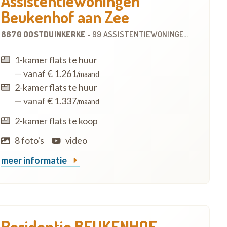
Assistentiewoningen
Beukenhof aan Zee
8670 OOSTDUINKERKE
-
99 ASSISTENTIEWONINGEN
OP
3.4 KM
1-kamer flats te huur
—
vanaf € 1.261
/maand
2-kamer flats te huur
—
vanaf € 1.337
/maand
2-kamer flats te koop
8 foto's
video
meer informatie
Residentie BEUKENHOF