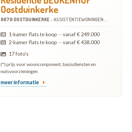
Oostduinkerke
8670 OOSTDUINKERKE
-
ASSISTENTIEWONINGEN
OP
3.4 KM
1-kamer flats te koop
—
vanaf € 249.000
2-kamer flats te koop
—
vanaf € 438.000
17 foto's
(*) prijs voor wooncomponent, basisdiensten en
nutsvoorzieningen
meer informatie