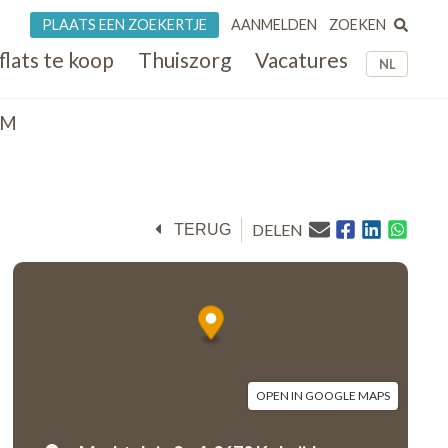
ZOEKEN
PLAATS EEN ZOEKERTJE
AANMELDEN
flats te koop
Thuiszorg
Vacatures
NL
OM
DELEN
TERUG
OPEN IN GOOGLE MAPS