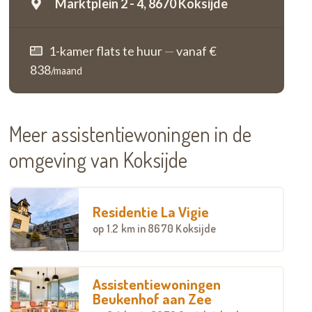
Marktplein 2 - 4,
8670 Koksijde
1-kamer flats te huur
—
vanaf €
838
/maand
Meer assistentiewoningen in de
omgeving van Koksijde
Residentie La Vigie
op
1.2 km
in 8670 Koksijde
Assistentiewoningen
Beukenhof aan Zee