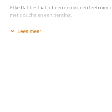
Elke flat bestaat uit een inkom, een leefrui
met douche en een berging.
Inschrijvings- en toewijzingsvoorwaarden:
Lees meer
De kandidaat-bewoner moet minimum 65 jaar z
is enkel mogelijk via het bijzonder Comité vo
Een bewoner moet voldoende zelfredzaam zijn
BEL-score wordt opgemaakt vóór opname. Een
hulpbehoevend is en dat een assistentiewonin
definitief opgenomen is in een woonzorgcen
zelfstandig te kunnen wonen en kan bijgevolg
een assistentiewoning.
De aanvrager moet een lokale binding hebben,
Gedomicilieerd zijn in de gemeente Koksijde