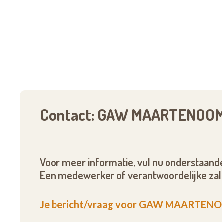
Een bloed- of aanverwant in de eerste of de t
gemeente Koksijde gedomicilieerd is
Gedurende de laatste 15 jaar, 10 jaar in Koks
Voor koppels volstaat het als één van beide 
Contact: GAW MAARTENOO
Voor meer informatie, vul nu onderstaande
Een medewerker of verantwoordelijke zal 
Je bericht/vraag voor GAW MAARTEN