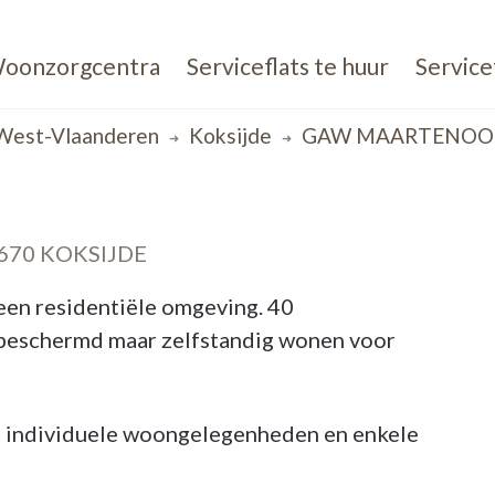
oonzorgcentra
Serviceflats te huur
Service
West-Vlaanderen
Koksijde
GAW MAARTENO
670 KOKSIJDE
een residentiële omgeving. 40
 beschermd maar zelfstandig wonen voor
t individuele woongelegenheden en enkele