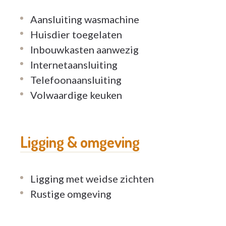
gerust gevoel van veiligheid. U bent en blijft 
Aansluiting wasmachine
Huisdier toegelaten
Voor een verhoogde zorgomkadering zijn er
Inbouwkasten aanwezig
ervaren medisch team garandeert u de klok r
Internetaansluiting
met de arts, uzelf en uw familie. Hierbij blij
Telefoonaansluiting
individualiteit centraal staan.
Volwaardige keuken
Ligging & omgeving
Ligging met weidse zichten
Rustige omgeving