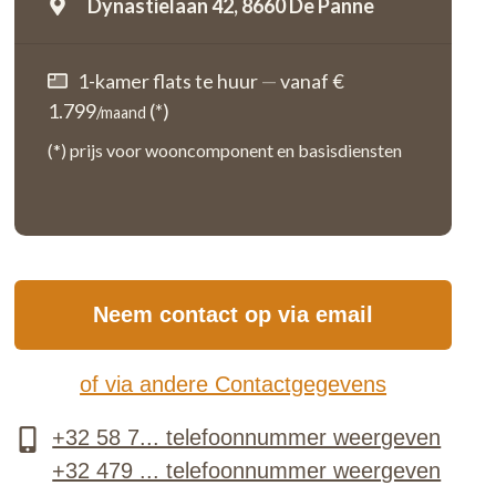
Dynastielaan 42,
8660 De Panne
1-kamer flats te huur
—
vanaf €
1.799
(*)
/maand
(*) prijs voor wooncomponent en basisdiensten
Neem contact op via email
of via andere Contactgegevens