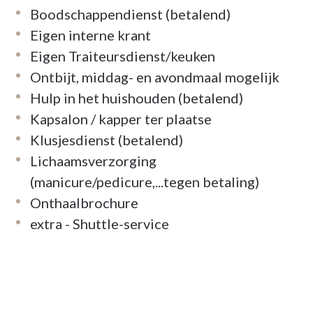
 klaar om u hiervan te laten genieten.
Boodschappendienst (betalend)
Eigen interne krant
Eigen Traiteursdienst/keuken
Ontbijt, middag- en avondmaal mogelijk
ijk relaxen in de jacuzzi, genieten van de
Hulp in het huishouden (betalend)
of zalig neervlijen voor een
Kapsalon / kapper ter plaatse
gen, de revalidatie en de dagelijkse
Klusjesdienst (betalend)
s en kinesitherapie. Van hersengymnastiek tot
Lichaamsverzorging
leuren uw dag. Om naar de kapper te gaan
(manicure/pedicure,...tegen betaling)
Onthaalbrochure
extra - Shuttle-service
ntiewoningen
diensten en zorg op maat aan.
hebben een uniek zicht op de zee of op het
 in alle privacy en comfort maar met een