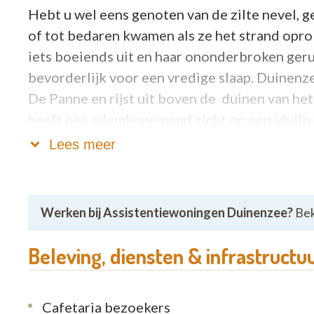
Hebt u wel eens genoten van de zilte nevel, 
of tot bedaren kwamen als ze het strand opro
iets boeiends uit en haar ononderbroken geru
bevorderlijk voor een vredige slaap. Duinenze
De Panne en rijst uit boven de duinen van he
heeft een adembenemend zicht op een idyllisc
bewoners van Duinenzee voelt elke dag als v
Lees meer
ELKE DAG DE HEILZAME WERKING VAN DE
Werken bij Assistentiewoningen Duinenzee?
Bek
De geneeskrachtige werking van de zee werd 
basis voor de hedendaagse Thalassotherapie
Beleving, diensten & infrastructu
mensen die aan zee wonen ook daadwerkelijk 
verborgen super powers die bijdragen aan je 
medicijn, het ruisen van de golven, het zien v
Cafetaria bezoekers