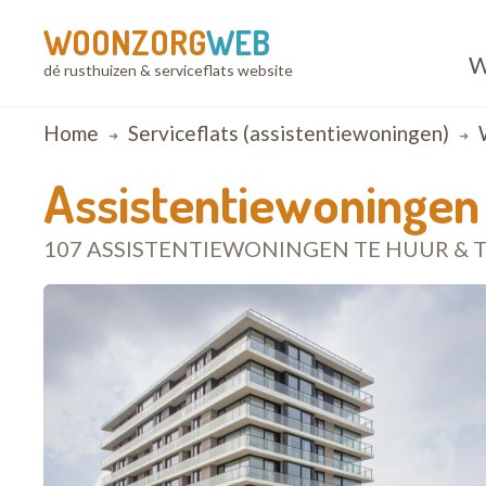
WOONZORG
WEB
W
dé rusthuizen & serviceflats website
Breadcrumb
Home
Serviceflats (assistentiewoningen)
Assistentiewoningen
107 ASSISTENTIEWONINGEN TE HUUR & T