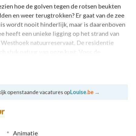
gezien hoe de golven tegen de rotsen beukten
lden en weer terugtrokken? Er gaat van de zee
is wordt nooit hinderlijk, maar is daarenboven
e heeft een unieke ligging op het strand van
t Westhoek natuurreservaat. De residentie
h stuk natuur van onze kust. Voor de
akantie, als wegdromen …
 ZEE
ijk openstaande vacatures op
Louise
.be
→
reeds in de oudheid beschreven en legde de
. Recent onderzoek heeft aangetoond dat
ur
gezonder zijn. De zee heeft daarenboven vijf
fysieke en mentale gezondheid: Zeelucht als
an een horizon, het baden in zeewater, het lopen
Animatie