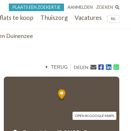
ZOEKEN
PLAATS EEN ZOEKERTJE
AANMELDEN
flats te koop
Thuiszorg
Vacatures
NL
en Duinenzee
DELEN
TERUG
OPEN IN GOOGLE MAPS