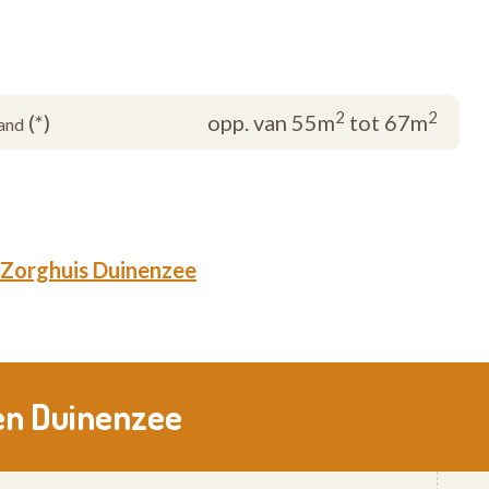
2
2
(*)
opp. van 55m
tot 67m
and
Zorghuis Duinenzee
en Duinenzee