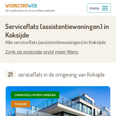
WOONZORG
WEB
menu
dé rusthuizen & serviceflats website
anderen
8670
Serviceflats (assistentiewoningen) in
Koksijde
Alle serviceflats (assistentiewoningen) in Koksijde
Zoek op postcode en/of meer filters
21
serviceflats in de omgeving van Koksijde
ONMIDDELLIJK BESCHIKBAAR
TE HUUR