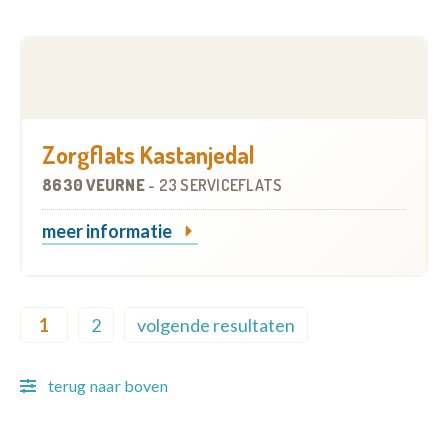
Zorgflats Kastanjedal
8630 VEURNE
-
23 SERVICEFLATS
meer informatie
Pagination
1
2
volgende resultaten
Current page
Page
Next page
terug naar boven