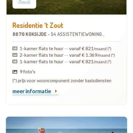
Residentie ‘t Zout
8670 KOKSIJDE
-
54 ASSISTENTIEWONINGEN
1-kamer flats te huur
—
vanaf € 821
/maand (*)
2-kamer flats te huur
—
vanaf € 1.369
/maand (*)
1-kamer flats te huur
—
vanaf € 821
/maand (*)
9 foto's
(*) prijs voor wooncomponent zonder basisdiensten
meer informatie