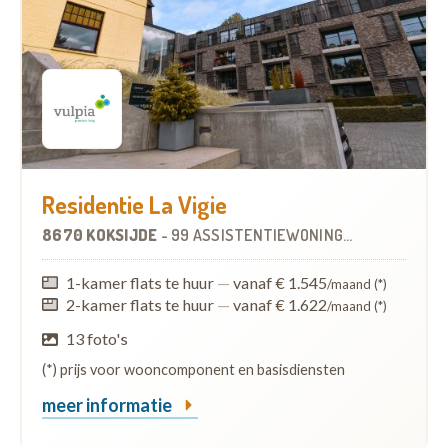
Residentie La Vigie
8670 KOKSIJDE
-
99 ASSISTENTIEWONINGEN
1-kamer flats te huur
—
vanaf € 1.545
/maand (*)
2-kamer flats te huur
—
vanaf € 1.622
/maand (*)
13 foto's
(*) prijs voor wooncomponent en basisdiensten
meer informatie