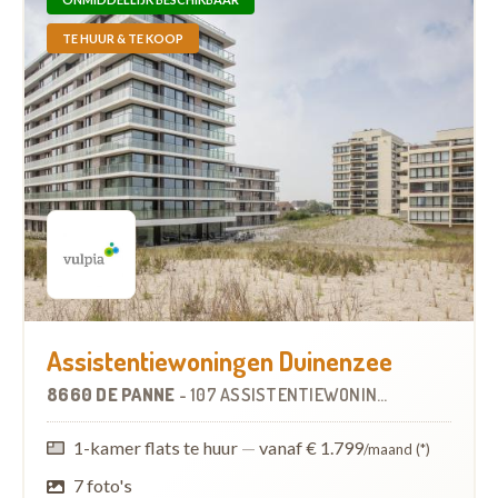
TE HUUR & TE KOOP
Assistentiewoningen Duinenzee
8660 DE PANNE
-
107 ASSISTENTIEWONINGEN
1-kamer flats te huur
—
vanaf € 1.799
/maand (*)
7 foto's