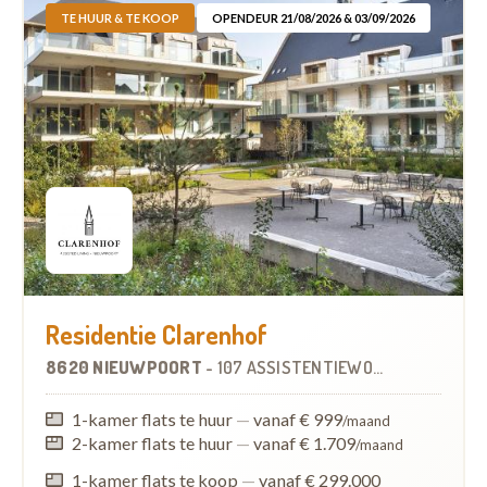
TE HUUR & TE KOOP
OPENDEUR 21/08/2026 & 03/09/2026
Residentie Clarenhof
8620 NIEUWPOORT
-
107 ASSISTENTIEWONINGEN
1-kamer flats te huur
—
vanaf € 999
/maand
2-kamer flats te huur
—
vanaf € 1.709
/maand
1-kamer flats te koop
—
vanaf € 299.000