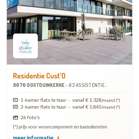
Residentie Cust’O
8670 OOSTDUINKERKE
-
63 ASSISTENTIEWONINGEN
1-kamer flats te huur
—
vanaf € 1.328
/maand (*)
2-kamer flats te huur
—
vanaf € 1.845
/maand (*)
26 foto's
(*) prijs voor wooncomponent en basisdiensten
meer informatie