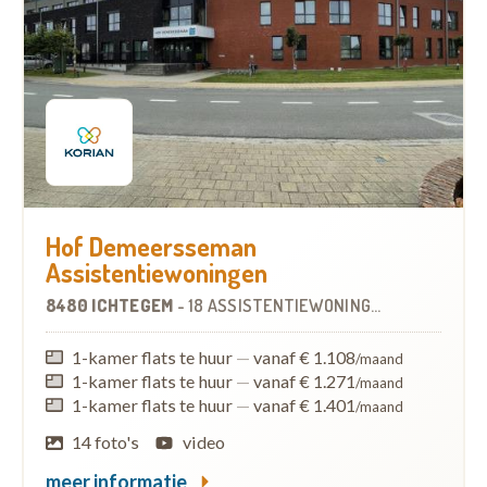
Hof Demeersseman
Assistentiewoningen
8480 ICHTEGEM
-
18 ASSISTENTIEWONINGEN
1-kamer flats te huur
—
vanaf € 1.108
/maand
1-kamer flats te huur
—
vanaf € 1.271
/maand
1-kamer flats te huur
—
vanaf € 1.401
/maand
14 foto's
video
meer informatie