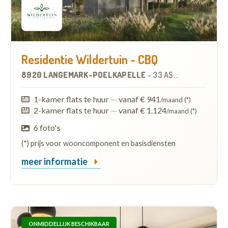
Residentie Wildertuin - CBQ
8920 LANGEMARK-POELKAPELLE
-
33 ASSISTENTIEWONINGEN
1-kamer flats te huur
—
vanaf € 941
/maand (*)
2-kamer flats te huur
—
vanaf € 1.124
/maand (*)
6 foto's
(*) prijs voor wooncomponent en basisdiensten
meer informatie
ONMIDDELLIJK BESCHIKBAAR