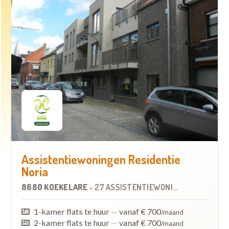
Assistentiewoningen Residentie
Noria
8680 KOEKELARE
-
27 ASSISTENTIEWONINGEN
1-kamer flats te huur
—
vanaf € 700
/maand
2-kamer flats te huur
—
vanaf € 700
/maand