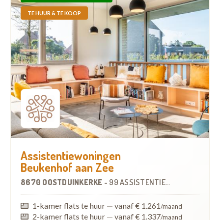
TE HUUR & TE KOOP
Assistentiewoningen
Beukenhof aan Zee
8670 OOSTDUINKERKE
-
99 ASSISTENTIEWONINGEN
1-kamer flats te huur
—
vanaf € 1.261
/maand
2-kamer flats te huur
—
vanaf € 1.337
/maand