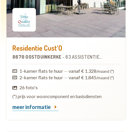
Residentie Cust’O
8670 OOSTDUINKERKE
-
63 ASSISTENTIEWONINGEN
1-kamer flats te huur
—
vanaf € 1.328
/maand (*)
2-kamer flats te huur
—
vanaf € 1.845
/maand (*)
26 foto's
(*) prijs voor wooncomponent en basisdiensten
meer informatie