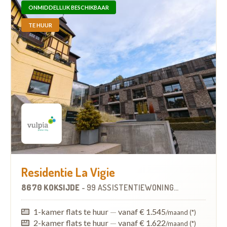
ONMIDDELLIJK BESCHIKBAAR
TE HUUR
Residentie La Vigie
8670 KOKSIJDE
-
99 ASSISTENTIEWONINGEN
1-kamer flats te huur
—
vanaf € 1.545
/maand (*)
2-kamer flats te huur
—
vanaf € 1.622
/maand (*)