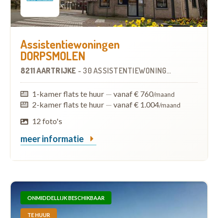
Assistentiewoningen
DORPSMOLEN
8211 AARTRIJKE
-
30 ASSISTENTIEWONINGEN
1-kamer flats te huur
—
vanaf € 760
/maand
2-kamer flats te huur
—
vanaf € 1.004
/maand
12 foto's
meer informatie
ONMIDDELLIJK BESCHIKBAAR
TE HUUR