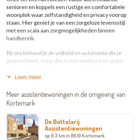
senioren en koppels een rustige en comfortabele
woonplek waar zelfstandigheid en privacy voorop
staan. Hier geniet je van een zorgeloze levensstijl
met een scala aan zorgmogelijkheden binnen
handbereik.
Bij ons behoud je de vrijheid en autonomie die je
gewend bent, maar dan in een moderne en goed
uitgeruste flat. Iedere woning beschikt over:
Lees meer
Een gezellige woonkamer
Een volledig ingerichte keuken
Meer assistentiewoningen in de omgeving van
Een badkamer met wastafel, toilet en douche
Kortemark
Een comfortabele slaapkamer
Een heerlijk terras
De Bottelarij
Een handige afgesloten berging
Assistentiewoningen
op
0.3 km
in 8610 Kortemark
Veiligheid en dienstverlening staan bij ons hoog in