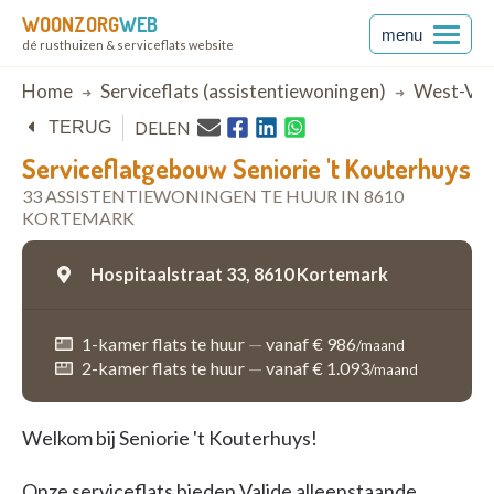
WOONZORG
WEB
menu
dé rusthuizen & serviceflats website
Breadcrumb
Home
Serviceflats (assistentiewoningen)
West-Vla
DELEN
TERUG
Serviceflatgebouw Seniorie 't Kouterhuys
33 ASSISTENTIEWONINGEN TE HUUR IN 8610
KORTEMARK
Hospitaalstraat 33,
8610 Kortemark
1-kamer flats te huur
—
vanaf € 986
/maand
2-kamer flats te huur
—
vanaf € 1.093
/maand
Welkom bij Seniorie 't Kouterhuys!
Onze serviceflats bieden Valide alleenstaande