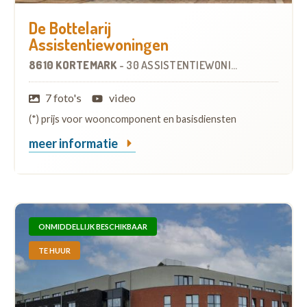
De Bottelarij
Assistentiewoningen
8610 KORTEMARK
-
30 ASSISTENTIEWONINGEN
OP
0.3 KM
7 foto's
video
(*) prijs voor wooncomponent en basisdiensten
meer informatie
ONMIDDELLIJK BESCHIKBAAR
TE HUUR