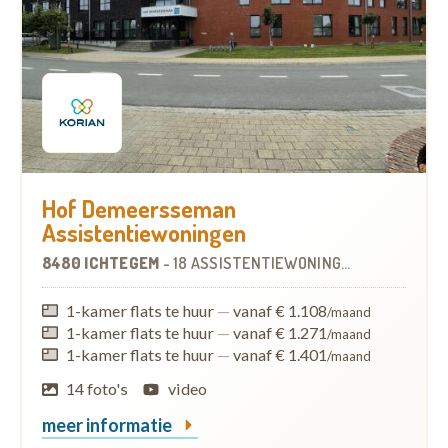
Hof Demeersseman
Assistentiewoningen
8480 ICHTEGEM
-
18 ASSISTENTIEWONINGEN
OP
7.2 KM
1-kamer flats te huur
—
vanaf € 1.108
/maand
1-kamer flats te huur
—
vanaf € 1.271
/maand
1-kamer flats te huur
—
vanaf € 1.401
/maand
14 foto's
video
meer informatie