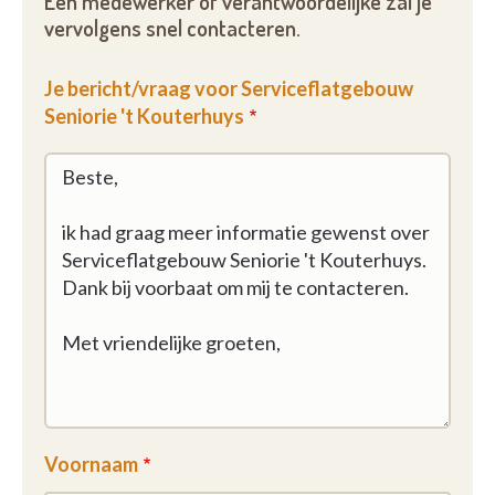
Een medewerker of verantwoordelijke zal je
Seniorie 't Kouterhuys, waar jouw zelfstandigheid
vervolgens snel contacteren.
centraal staat en waar je volop kunt genieten van
het leven!
Je bericht/vraag voor Serviceflatgebouw
Seniorie 't Kouterhuys
Voornaam