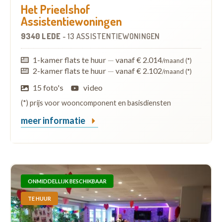
Het Prieelshof
Assistentiewoningen
9340 LEDE
-
13 ASSISTENTIEWONINGEN
1-kamer flats te huur
—
vanaf € 2.014
/maand (*)
2-kamer flats te huur
—
vanaf € 2.102
/maand (*)
15 foto's
video
(*) prijs voor wooncomponent en basisdiensten
meer informatie
ONMIDDELLIJK BESCHIKBAAR
TE HUUR