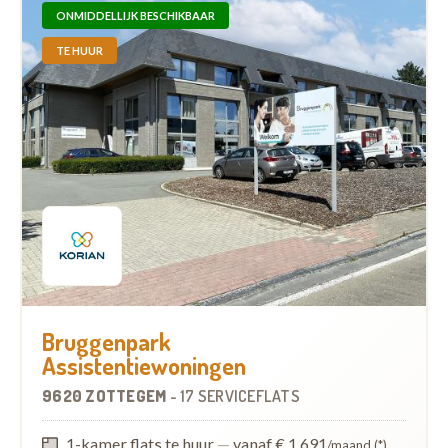
ONMIDDELLIJK BESCHIKBAAR
TE HUUR
Bruggenpark
Assistentiewoningen
9620 ZOTTEGEM
-
17 SERVICEFLATS
1-kamer flats te huur
—
vanaf € 1.691
/maand (*)