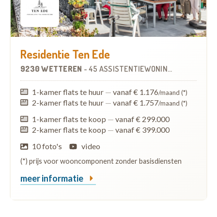
Residentie Ten Ede
9230 WETTEREN
-
45 ASSISTENTIEWONINGEN
1-kamer flats te huur
—
vanaf € 1.176
/maand (*)
2-kamer flats te huur
—
vanaf € 1.757
/maand (*)
1-kamer flats te koop
—
vanaf € 299.000
2-kamer flats te koop
—
vanaf € 399.000
10 foto's
video
(*) prijs voor wooncomponent zonder basisdiensten
meer informatie