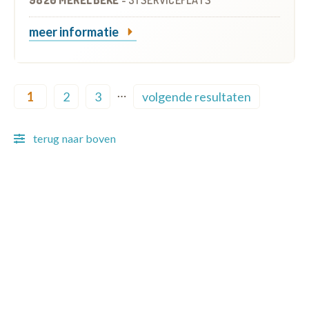
meer informatie
Pagination
…
1
2
3
volgende resultaten
Current page
Page
Page
Next page
terug naar boven