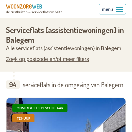
WOONZORG
WEB
menu
dé rusthuizen & serviceflats website
anderen
9860
Serviceflats (assistentiewoningen) in
Balegem
Alle serviceflats (assistentiewoningen) in Balegem
Zoek op postcode en/of meer filters
94
serviceflats in de omgeving van Balegem
ONMIDDELLIJK BESCHIKBAAR
TE HUUR