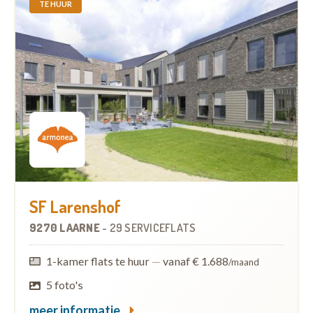
TE HUUR
SF Larenshof
9270 LAARNE
-
29 SERVICEFLATS
1-kamer flats te huur
—
vanaf € 1.688
/maand
5 foto's
meer informatie