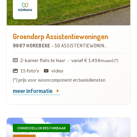
Groendorp Assistentiewoningen
9667 HOREBEKE
-
50 ASSISTENTIEWONINGEN
2-kamer flats te huur
—
vanaf € 1.414
/maand (*)
15 foto's
video
(*) prijs voor wooncomponent en basisdiensten
meer informatie
ONMIDDELLIJK BESCHIKBAAR