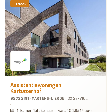
TE HUUR
Assistentiewoningen
Kartuizerhof
9572 SINT-MARTENS-LIERDE
-
32 SERVICEFLATS
1-kamer flats te huur
—
vanaf € 1.856
/maand