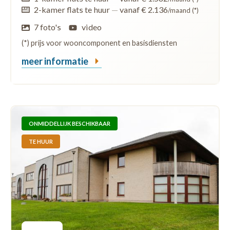
2-kamer flats te huur
—
vanaf € 2.136
/maand (*)
7 foto's
video
(*) prijs voor wooncomponent en basisdiensten
meer informatie
ONMIDDELLIJK BESCHIKBAAR
TE HUUR