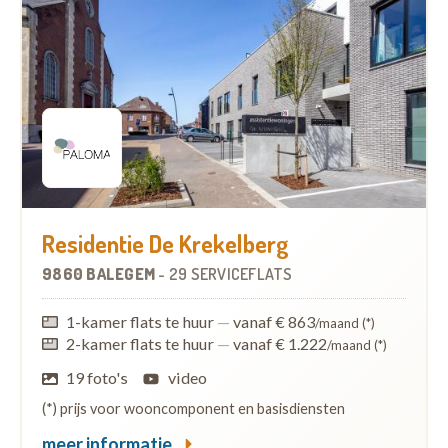
Residentie De Krekelberg
9860 BALEGEM
-
29 SERVICEFLATS
1-kamer flats te huur
—
vanaf € 863
/maand (*)
2-kamer flats te huur
—
vanaf € 1.222
/maand (*)
19 foto's
video
(*) prijs voor wooncomponent en basisdiensten
meer informatie