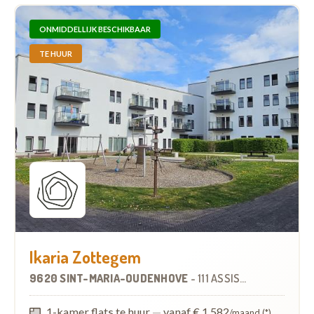
ONMIDDELLIJK BESCHIKBAAR
TE HUUR
Ikaria Zottegem
9620 SINT-MARIA-OUDENHOVE
-
111 ASSISTENTIEWONINGEN
1-kamer flats te huur
—
vanaf € 1.582
/maand (*)