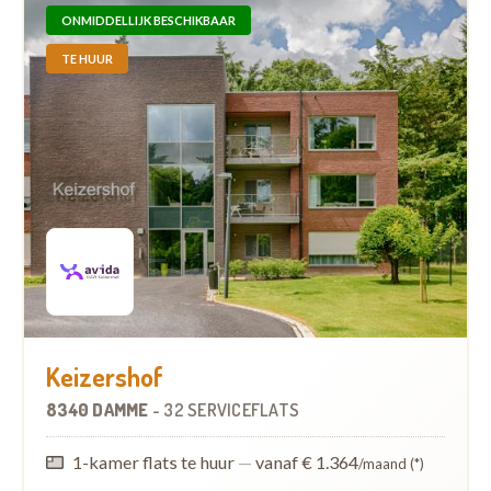
ONMIDDELLIJK BESCHIKBAAR
TE HUUR
Keizershof
8340 DAMME
-
32 SERVICEFLATS
1-kamer flats te huur
—
vanaf € 1.364
/maand (*)