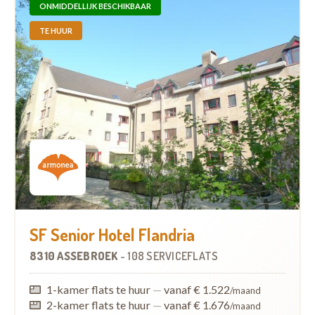
ONMIDDELLIJK BESCHIKBAAR
TE HUUR
SF Senior Hotel Flandria
8310 ASSEBROEK
-
108 SERVICEFLATS
1-kamer flats te huur
—
vanaf € 1.522
/maand
2-kamer flats te huur
—
vanaf € 1.676
/maand