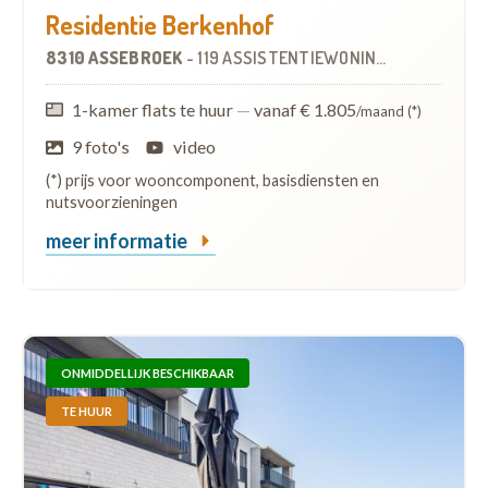
Residentie Berkenhof
8310 ASSEBROEK
-
119 ASSISTENTIEWONINGEN
1-kamer flats te huur
—
vanaf € 1.805
/maand (*)
9 foto's
video
(*) prijs voor wooncomponent, basisdiensten en
nutsvoorzieningen
meer informatie
ONMIDDELLIJK BESCHIKBAAR
TE HUUR