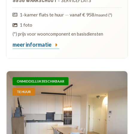
9950 WAARSCHOOT
-
SERVICEFLATS
1-kamer flats te huur
—
vanaf € 958
/maand (*)
1 foto
(*) prijs voor wooncomponent en basisdiensten
meer informatie
ONMIDDELLIJK BESCHIKBAAR
TE HUUR