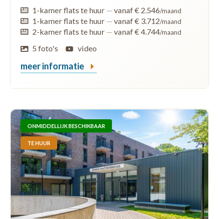
1-kamer flats te huur
—
vanaf € 2.546
/maand
1-kamer flats te huur
—
vanaf € 3.712
/maand
2-kamer flats te huur
—
vanaf € 4.744
/maand
5 foto's
video
meer informatie
ONMIDDELLIJK BESCHIKBAAR
TE HUUR