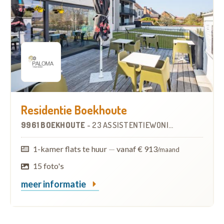
Residentie Boekhoute
9961 BOEKHOUTE
-
23 ASSISTENTIEWONINGEN
1-kamer flats te huur
—
vanaf € 913
/maand
15 foto's
meer informatie