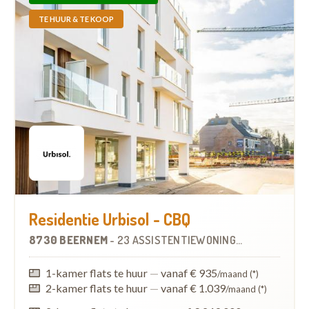
TE HUUR & TE KOOP
Residentie Urbisol - CBQ
8730 BEERNEM
-
23 ASSISTENTIEWONINGEN
1-kamer flats te huur
—
vanaf € 935
/maand (*)
2-kamer flats te huur
—
vanaf € 1.039
/maand (*)