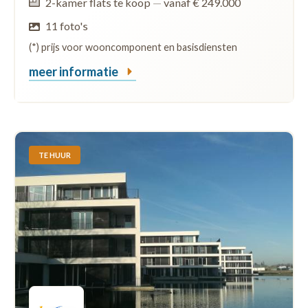
2-kamer flats te koop
—
vanaf € 249.000
11 foto's
(*) prijs voor wooncomponent en basisdiensten
meer informatie
TE HUUR