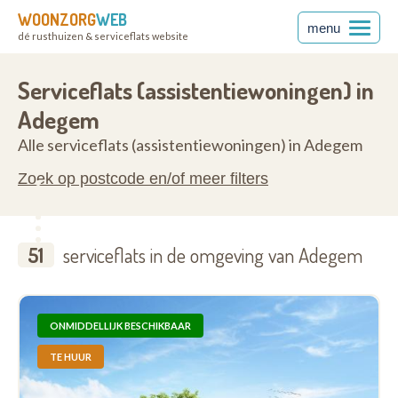
WOONZORG
WEB
menu
dé rusthuizen & serviceflats website
anderen
9991
Serviceflats (assistentiewoningen) in
Adegem
Alle serviceflats (assistentiewoningen) in Adegem
Zoek op postcode en/of meer filters
51
serviceflats in de omgeving van Adegem
ONMIDDELLIJK BESCHIKBAAR
TE HUUR