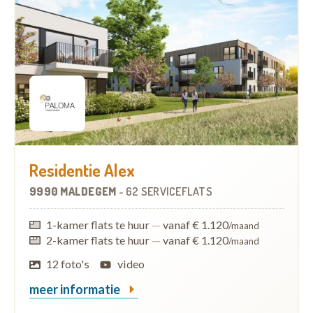
Residentie Alex
9990 MALDEGEM
-
62 SERVICEFLATS
1-kamer flats te huur
—
vanaf € 1.120
/maand
2-kamer flats te huur
—
vanaf € 1.120
/maand
12 foto's
video
meer informatie