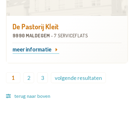
De Pastorij Kleit
9990 MALDEGEM
-
7 SERVICEFLATS
meer informatie
Pagination
1
2
3
volgende resultaten
Current page
Page
Page
Next page
terug naar boven