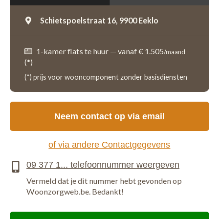
Schietspoelstraat 16,
9900 Eeklo
1-kamer flats te huur
—
vanaf € 1.505
/maand
(*)
(*) prijs voor wooncomponent zonder basisdiensten
Neem contact op via email
of via andere Contactgegevens
Vermeld dat je dit nummer hebt gevonden op
Woonzorgweb.be. Bedankt!