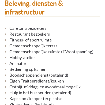
Onder leiding van directrice Sandra Tack staat Huis
Beleving, diensten &
Coppens voor familie met het hart op de juiste
infrastructuur
plaats. Het toegewijd team zet het leven centraal en
zorgt ervoor dat bewoners zowel binnen als buiten
volop kunnen genieten.
Cafetaria bezoekers
Restaurant bezoekers
Contact:
Fitness- of sportruimte
Gemeenschappelijk terras
Tel: +32 9 377 13 17
Gemeenschappelijke ruimte (TV/ontspanning)
Hobby-atelier
E-mail:
info@huiscoppens.be
Animatie
Bediening op kamer
Website:
www.huiscoppens.be
Boodschappendienst (betalend)
Eigen Traiteursdienst/keuken
Ontbijt, middag- en avondmaal mogelijk
Hulp in het huishouden (betalend)
Kapsalon / kapper ter plaatse
Klusjesdienst (betalend)