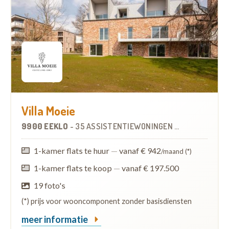
Villa Moeie
9900 EEKLO
-
35 ASSISTENTIEWONINGEN
OP
1.1 KM
1-kamer flats te huur
—
vanaf € 942
/maand (*)
1-kamer flats te koop
—
vanaf € 197.500
19 foto's
(*) prijs voor wooncomponent zonder basisdiensten
meer informatie