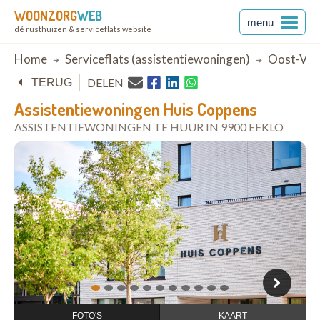
WOONZORG
WEB
menu
dé rusthuizen & serviceflats website
Breadcrumb
Home
Serviceflats (assistentiewoningen)
Oost-Vla
DELEN
TERUG
Assistentiewoningen Huis Coppens
ASSISTENTIEWONINGEN TE HUUR IN 9900 EEKLO
open in Google Maps
1
2
3
4
5
6
7
8
9
10
11
FOTO'S
KAART