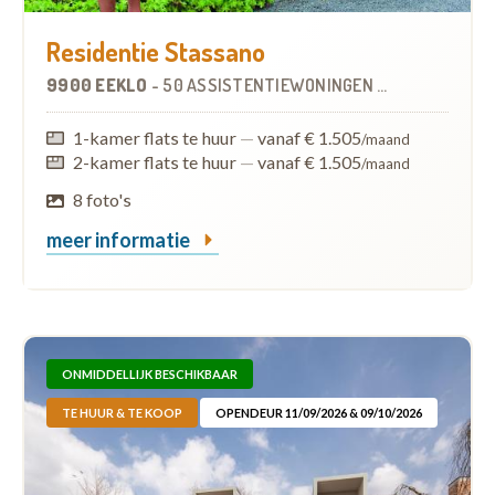
Residentie Stassano
9900 EEKLO
-
50 ASSISTENTIEWONINGEN
OP
0.6 KM
1-kamer flats te huur
—
vanaf € 1.505
/maand
2-kamer flats te huur
—
vanaf € 1.505
/maand
8 foto's
meer informatie
ONMIDDELLIJK BESCHIKBAAR
TE HUUR & TE KOOP
OPENDEUR 11/09/2026 & 09/10/2026