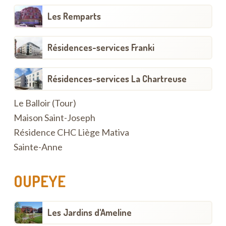
Les Remparts
Résidences-services Franki
Résidences-services La Chartreuse
Le Balloir (Tour)
Maison Saint-Joseph
Résidence CHC Liège Mativa
Sainte-Anne
OUPEYE
Les Jardins d'Ameline