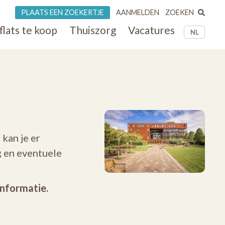
ZOEKEN
PLAATS EEN ZOEKERTJE
AANMELDEN
flats te koop
Thuiszorg
Vacatures
NL
 kan je er
g en eventuele
informatie.