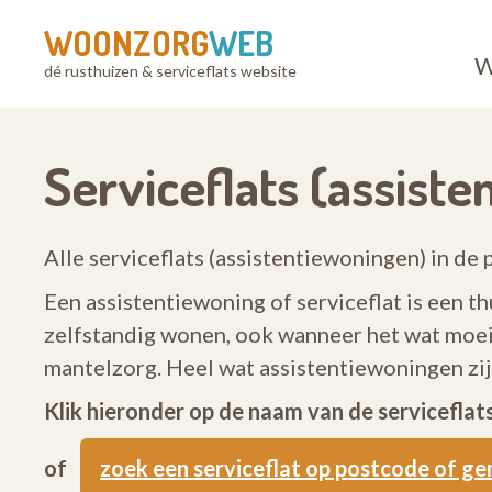
WOONZORG
WEB
W
dé rusthuizen & serviceflats website
Serviceflats (assiste
Alle serviceflats (assistentiewoningen) in de p
Een assistentiewoning of serviceflat is een th
zelfstandig wonen, ook wanneer het wat moeil
mantelzorg. Heel wat assistentiewoningen z
Klik hieronder op de naam van de servicefla
of
zoek een serviceflat op postcode of g