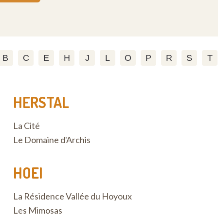
B
C
E
H
J
L
O
P
R
S
T
HERSTAL
La Cité
Le Domaine d'Archis
HOEI
La Résidence Vallée du Hoyoux
Les Mimosas