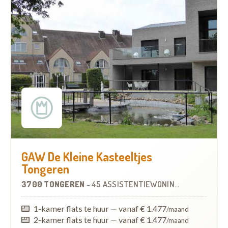
GAW De Kleine Kasteeltjes
Tongeren
3700 TONGEREN
-
45 ASSISTENTIEWONINGEN
1-kamer flats te huur
—
vanaf € 1.477
/maand
2-kamer flats te huur
—
vanaf € 1.477
/maand