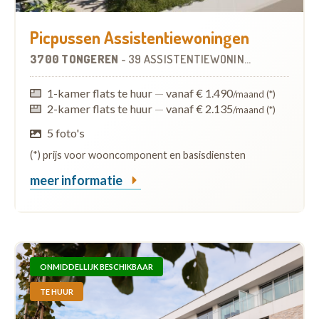
Picpussen Assistentiewoningen
3700 TONGEREN
-
39 ASSISTENTIEWONINGEN
1-kamer flats te huur
—
vanaf € 1.490
/maand (*)
2-kamer flats te huur
—
vanaf € 2.135
/maand (*)
5 foto's
(*) prijs voor wooncomponent en basisdiensten
meer informatie
ONMIDDELLIJK BESCHIKBAAR
TE HUUR