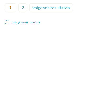
Pagination
1
2
volgende resultaten
Current page
Page
Next page
terug naar boven