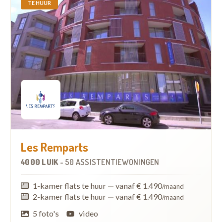
TE HUUR
Les Remparts
4000 LUIK
-
50 ASSISTENTIEWONINGEN
1-kamer flats te huur
—
vanaf € 1.490
/maand
2-kamer flats te huur
—
vanaf € 1.490
/maand
5 foto's
video