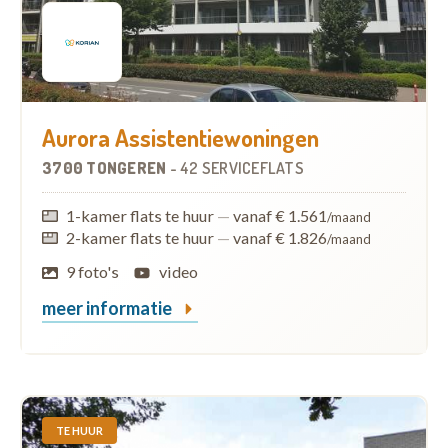
Aurora Assistentiewoningen
3700 TONGEREN
-
42 SERVICEFLATS
1-kamer flats te huur
—
vanaf € 1.561
/maand
2-kamer flats te huur
—
vanaf € 1.826
/maand
9 foto's
video
meer informatie
TE HUUR