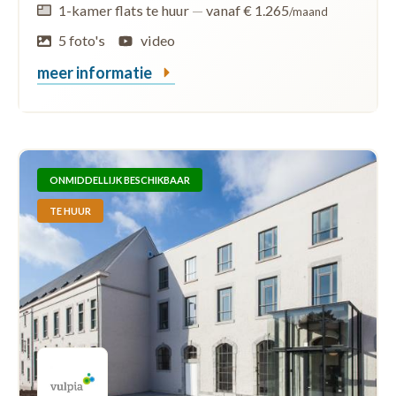
1-kamer flats te huur
—
vanaf € 1.265
/maand
5 foto's
video
meer informatie
ONMIDDELLIJK BESCHIKBAAR
TE HUUR