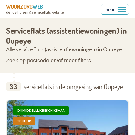
WOONZORG
WEB
menu
dé rusthuizen & serviceflats website
680
Serviceflats (assistentiewoningen) in
Oupeye
Alle serviceflats (assistentiewoningen) in Oupeye
Zoek op postcode en/of meer filters
33
serviceflats in de omgeving van Oupeye
ONMIDDELLIJK BESCHIKBAAR
TE HUUR