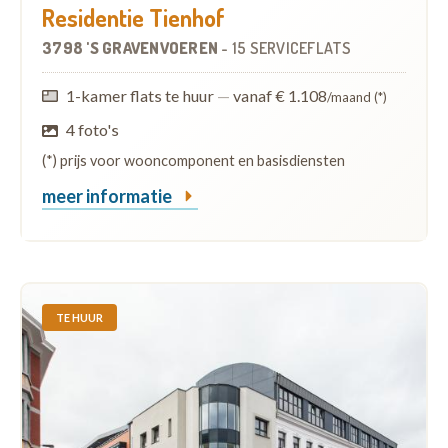
Residentie Tienhof
3798 'S GRAVENVOEREN
-
15 SERVICEFLATS
1-kamer flats te huur
—
vanaf € 1.108
/maand (*)
4 foto's
(*) prijs voor wooncomponent en basisdiensten
meer informatie
TE HUUR