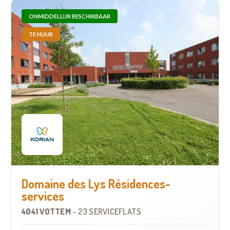
ONMIDDELLIJK BESCHIKBAAR
TE HUUR
Domaine des Lys Résidences-
services
4041 VOTTEM
-
23 SERVICEFLATS