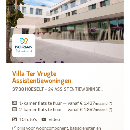
Villa Ter Vrugte
Assistentiewoningen
3730 HOESELT
-
24 ASSISTENTIEWONINGEN
1-kamer flats te huur
—
vanaf € 1.427
/maand (*)
2-kamer flats te huur
—
vanaf € 1.862
/maand (*)
10 foto's
video
(*) prijs voor wooncomponent, basisdiensten en