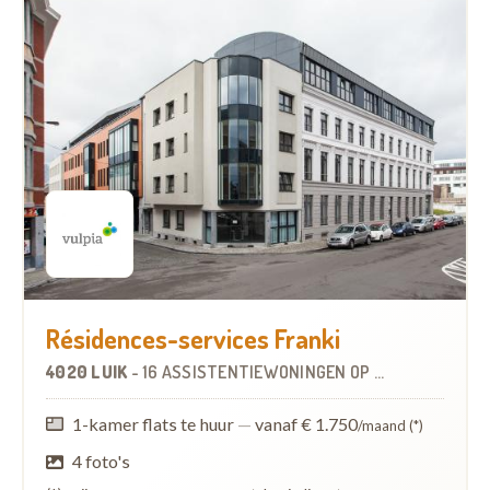
Résidences-services Franki
4020 LUIK
-
16 ASSISTENTIEWONINGEN
OP
1.7 KM
1-kamer flats te huur
—
vanaf € 1.750
/maand (*)
4 foto's