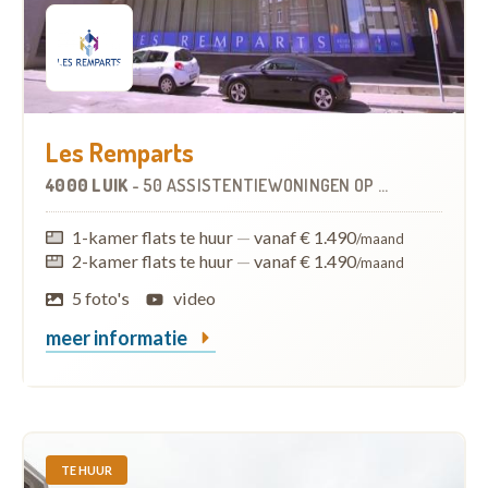
Les Remparts
4000 LUIK
-
50 ASSISTENTIEWONINGEN
OP
1.5 KM
1-kamer flats te huur
—
vanaf € 1.490
/maand
2-kamer flats te huur
—
vanaf € 1.490
/maand
5 foto's
video
meer informatie
TE HUUR