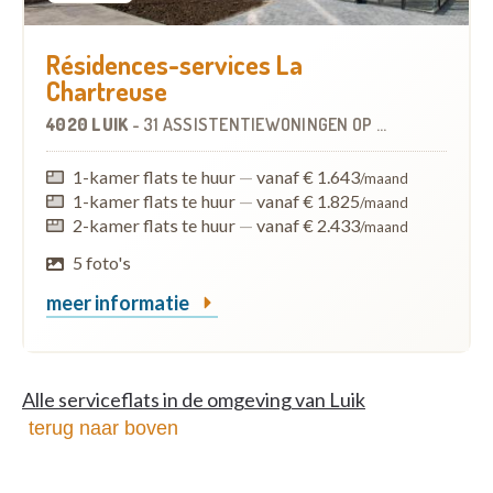
Résidences-services La
Chartreuse
4020 LUIK
-
31 ASSISTENTIEWONINGEN
OP
1.4 KM
1-kamer flats te huur
—
vanaf € 1.643
/maand
1-kamer flats te huur
—
vanaf € 1.825
/maand
2-kamer flats te huur
—
vanaf € 2.433
/maand
5 foto's
meer informatie
Alle serviceflats in de omgeving van Luik
terug naar boven