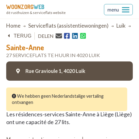
WOONZORG
WEB
menu
dé rusthuizen & serviceflats website
Breadcrumb
Home
Serviceflats (assistentiewoningen)
Luik
Lu
DELEN
TERUG
Sainte-Anne
27 SERVICEFLATS TE HUUR IN 4020 LUIK
Rue Gravioule 1,
4020 Luik
We hebben geen Nederlandstalige vertaling
ontvangen
Les résidences-services Sainte-Anne à Liège (Liège)
ont une capacité de 27 lits.