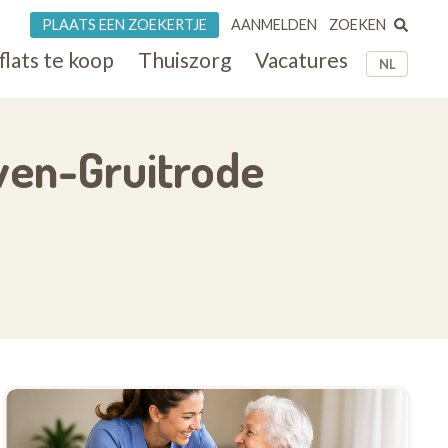
ZOEKEN
PLAATS EEN ZOEKERTJE
AANMELDEN
flats te koop
Thuiszorg
Vacatures
NL
wen-Gruitrode