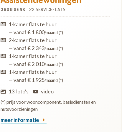
3600 GENK
-
22 SERVICEFLATS
1-kamer flats te huur
—
vanaf € 1.800
/maand (*)
2-kamer flats te huur
—
vanaf € 2.343
/maand (*)
1-kamer flats te huur
—
vanaf € 2.010
/maand (*)
1-kamer flats te huur
—
vanaf € 1.925
/maand (*)
13 foto's
video
(*) prijs voor wooncomponent, basisdiensten en
nutsvoorzieningen
meer informatie