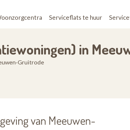
oonzorgcentra
Serviceflats te huur
Service
entiewoningen) in Meeu
Meeuwen-Gruitrode
omgeving van Meeuwen-