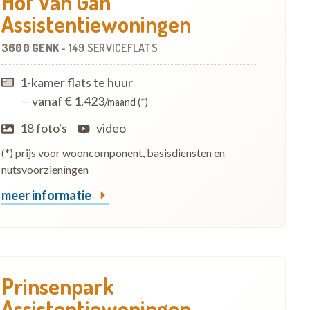
Hof Van Gan
Assistentiewoningen
3600 GENK
-
149 SERVICEFLATS
1-kamer flats te huur
—
vanaf € 1.423
/maand (*)
18 foto's
video
(*) prijs voor wooncomponent, basisdiensten en
nutsvoorzieningen
meer informatie
Prinsenpark
Assistentiewoningen