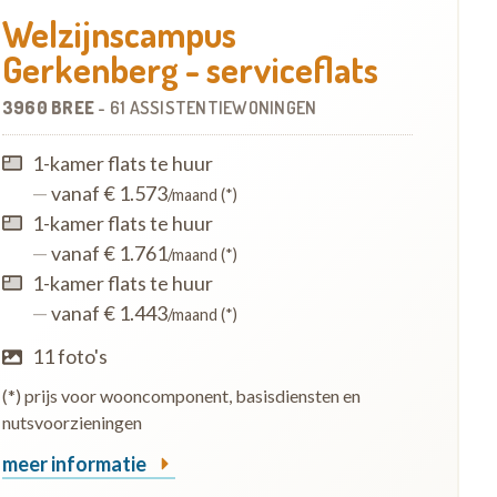
Welzijnscampus
Gerkenberg - serviceflats
3960 BREE
-
61 ASSISTENTIEWONINGEN
1-kamer flats te huur
—
vanaf € 1.573
/maand (*)
1-kamer flats te huur
—
vanaf € 1.761
/maand (*)
1-kamer flats te huur
—
vanaf € 1.443
/maand (*)
11 foto's
(*) prijs voor wooncomponent, basisdiensten en
nutsvoorzieningen
meer informatie