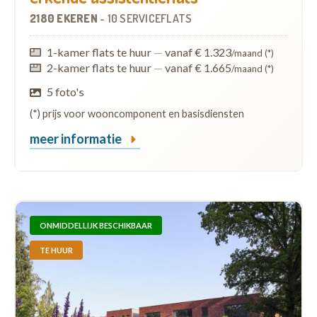
2180 EKEREN
-
10 SERVICEFLATS
1-kamer flats te huur
—
vanaf € 1.323
/maand (*)
2-kamer flats te huur
—
vanaf € 1.665
/maand (*)
5 foto's
(*) prijs voor wooncomponent en basisdiensten
meer informatie
ONMIDDELLIJK BESCHIKBAAR
TE HUUR