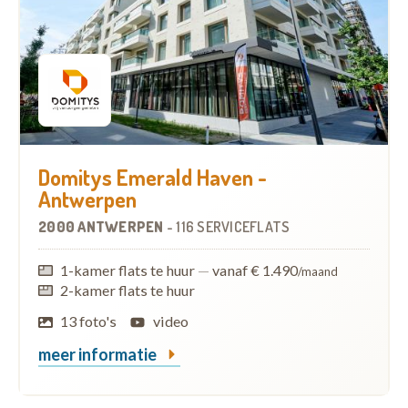
Domitys Emerald Haven -
Antwerpen
2000 ANTWERPEN
-
116 SERVICEFLATS
1-kamer flats te huur
—
vanaf € 1.490
/maand
2-kamer flats te huur
13 foto's
video
meer informatie