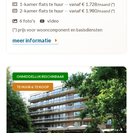
1-kamer flats te huur
—
vanaf € 1.728
/maand (*)
2-kamer flats te huur
—
vanaf € 1.980
/maand (*)
6 foto's
video
(*) prijs voor wooncomponent en basisdiensten
meer informatie
ONMIDDELLIJK BESCHIKBAAR
TE HUUR & TE KOOP