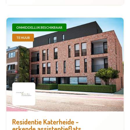
ONMIDDELLIJK BESCHIKBAAR
TE HUUR
Residentie Katerheide -
erkende assistentieflats