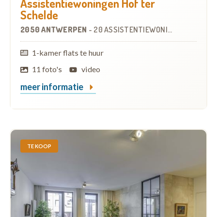
Assistentiewoningen Hof ter
Schelde
2050 ANTWERPEN
-
20 ASSISTENTIEWONINGEN
1-kamer flats te huur
11 foto's
video
meer informatie
TE KOOP