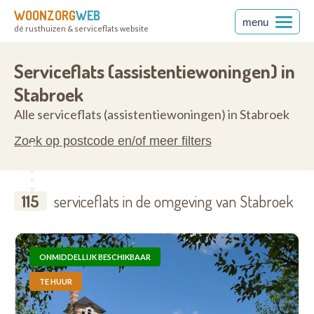
WOONZORG
WEB
menu
dé rusthuizen & serviceflats website
en
2940
Serviceflats (assistentiewoningen) in
Stabroek
Alle serviceflats (assistentiewoningen) in Stabroek
Zoek op postcode en/of meer filters
115
serviceflats in de omgeving van Stabroek
ONMIDDELLIJK BESCHIKBAAR
TE HUUR