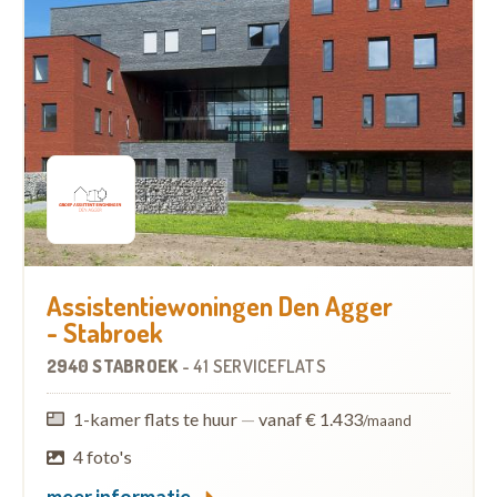
Assistentiewoningen Den Agger
- Stabroek
2940 STABROEK
-
41 SERVICEFLATS
1-kamer flats te huur
—
vanaf € 1.433
/maand
4 foto's
meer informatie