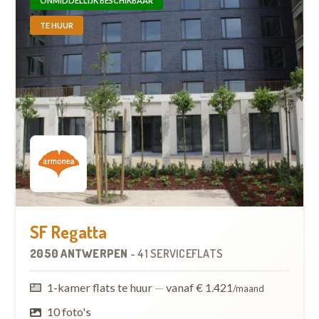
ONMIDDELLIJK BESCHIKBAAR
TE HUUR
SF Regatta
2050 ANTWERPEN
-
41 SERVICEFLATS
1-kamer flats te huur
—
vanaf € 1.421
/maand
10 foto's