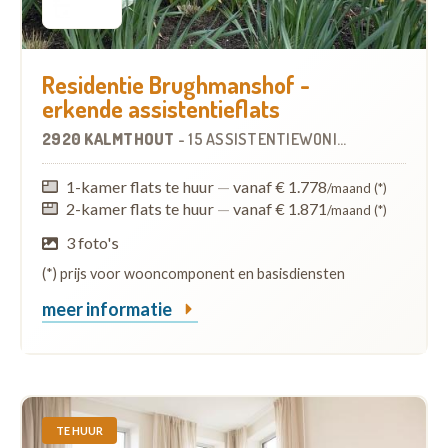
Residentie Brughmanshof -
erkende assistentieflats
2920 KALMTHOUT
-
15 ASSISTENTIEWONINGEN
1-kamer flats te huur
—
vanaf € 1.778
/maand (*)
2-kamer flats te huur
—
vanaf € 1.871
/maand (*)
3 foto's
(*) prijs voor wooncomponent en basisdiensten
meer informatie
TE HUUR