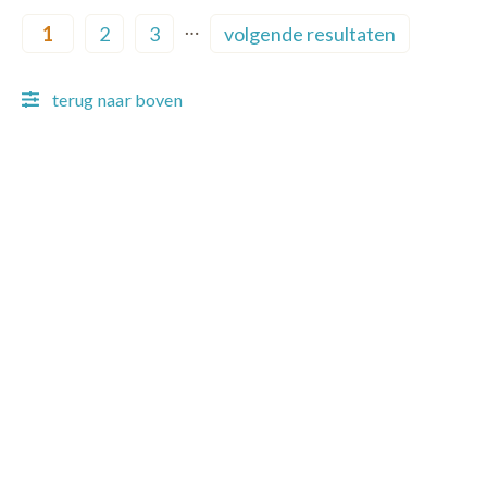
Pagination
…
1
2
3
volgende resultaten
Current page
Page
Page
Next page
terug naar boven