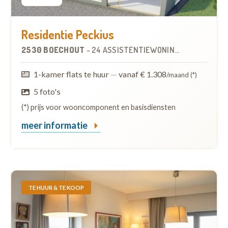
Residentie Peckius
2530 BOECHOUT
-
24 ASSISTENTIEWONINGEN
1-kamer flats te huur
—
vanaf € 1.308
/maand (*)
5 foto's
(*) prijs voor wooncomponent en basisdiensten
meer informatie
TE HUUR & TE KOOP