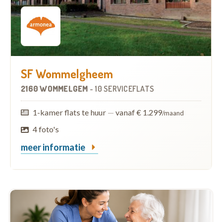
SF Wommelgheem
2160 WOMMELGEM
-
10 SERVICEFLATS
1-kamer flats te huur
—
vanaf € 1.299
/maand
4 foto's
meer informatie