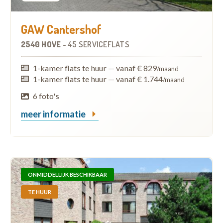
GAW Cantershof
2540 HOVE
-
45 SERVICEFLATS
1-kamer flats te huur
—
vanaf € 829
/maand
1-kamer flats te huur
—
vanaf € 1.744
/maand
6 foto's
meer informatie
ONMIDDELLIJK BESCHIKBAAR
TE HUUR