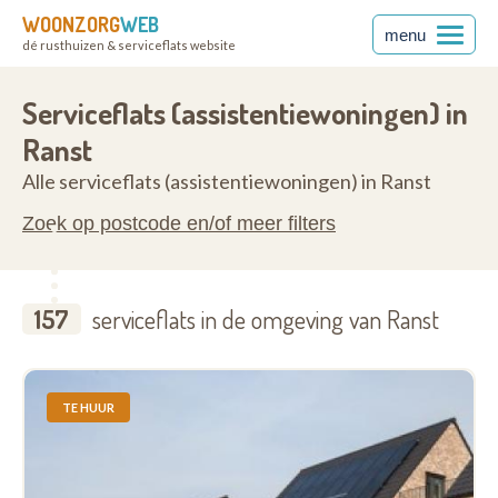
WOONZORG
WEB
menu
dé rusthuizen & serviceflats website
en
2520
Serviceflats (assistentiewoningen) in
Ranst
Alle serviceflats (assistentiewoningen) in Ranst
Zoek op postcode en/of meer filters
157
serviceflats in de omgeving van Ranst
TE HUUR