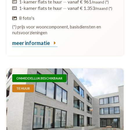
1-kamer flats te huur
—
vanaf € 961
/maand (*)
1-kamer flats te huur
—
vanaf € 1.353
/maand (*)
8 foto's
(*) prijs voor wooncomponent, basisdiensten en
nutsvoorzieningen
meer informatie
ONMIDDELLIJK BESCHIKBAAR
TE HUUR