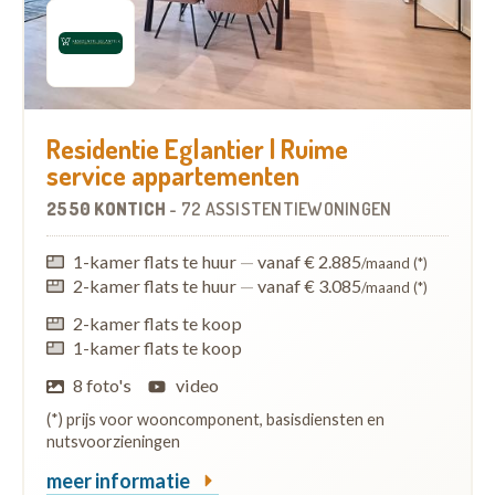
Residentie Eglantier | Ruime
service appartementen
2550 KONTICH
-
72 ASSISTENTIEWONINGEN
1-kamer flats te huur
—
vanaf € 2.885
/maand (*)
2-kamer flats te huur
—
vanaf € 3.085
/maand (*)
2-kamer flats te koop
1-kamer flats te koop
8 foto's
video
(*) prijs voor wooncomponent, basisdiensten en
nutsvoorzieningen
meer informatie