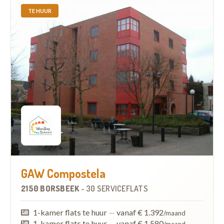
TE HUUR
GAW Compostela
2150 BORSBEEK
-
30 SERVICEFLATS
1-kamer flats te huur
—
vanaf € 1.392
/maand
1-kamer flats te huur
—
vanaf € 1.580
/maand