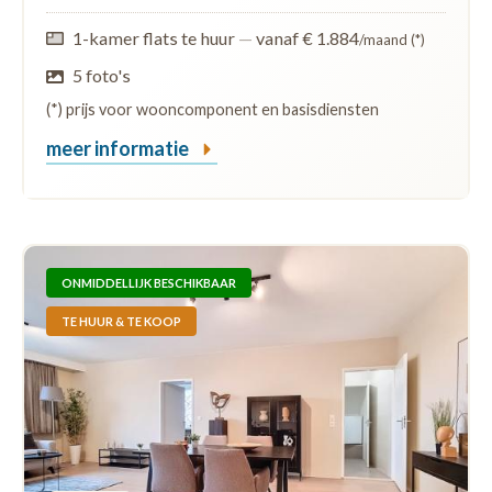
1-kamer flats te huur
—
vanaf € 1.884
/maand (*)
5 foto's
(*) prijs voor wooncomponent en basisdiensten
meer informatie
ONMIDDELLIJK BESCHIKBAAR
TE HUUR & TE KOOP