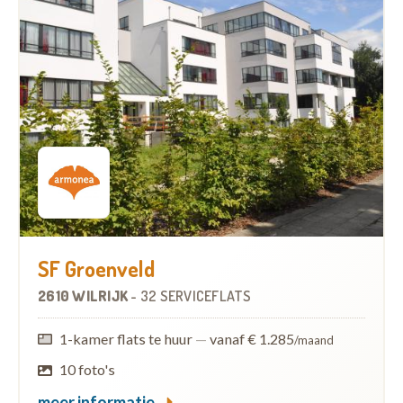
SF Groenveld
2610 WILRIJK
-
32 SERVICEFLATS
1-kamer flats te huur
—
vanaf € 1.285
/maand
10 foto's
meer informatie