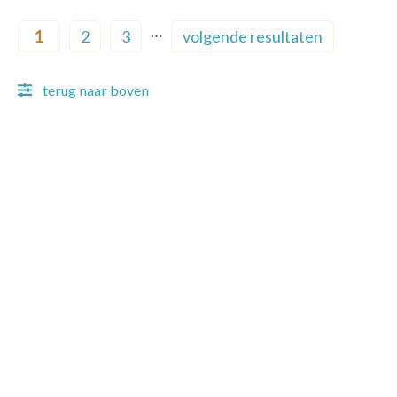
Pagination
…
1
2
3
volgende resultaten
Current page
Page
Page
Next page
terug naar boven