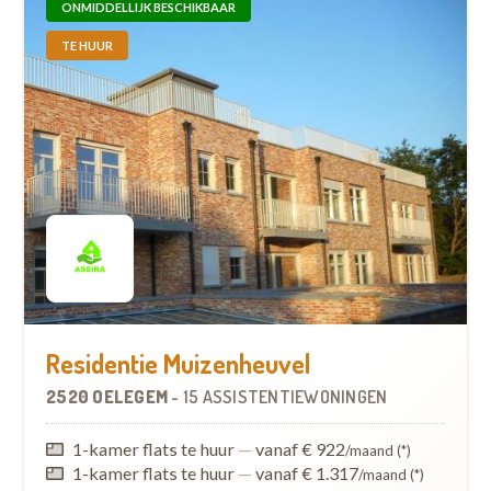
ONMIDDELLIJK BESCHIKBAAR
TE HUUR
Residentie Muizenheuvel
2520 OELEGEM
-
15 ASSISTENTIEWONINGEN
1-kamer flats te huur
—
vanaf € 922
/maand (*)
1-kamer flats te huur
—
vanaf € 1.317
/maand (*)