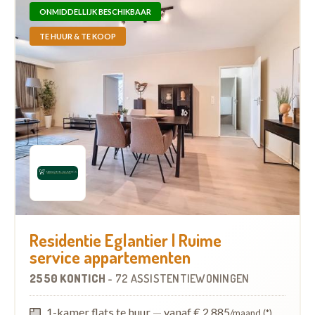
ONMIDDELLIJK BESCHIKBAAR
TE HUUR & TE KOOP
Residentie Eglantier | Ruime
service appartementen
2550 KONTICH
-
72 ASSISTENTIEWONINGEN
1-kamer flats te huur
—
vanaf € 2.885
/maand (*)