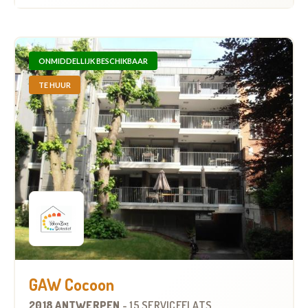
ONMIDDELLIJK BESCHIKBAAR
TE HUUR
GAW Cocoon
2018 ANTWERPEN
-
15 SERVICEFLATS