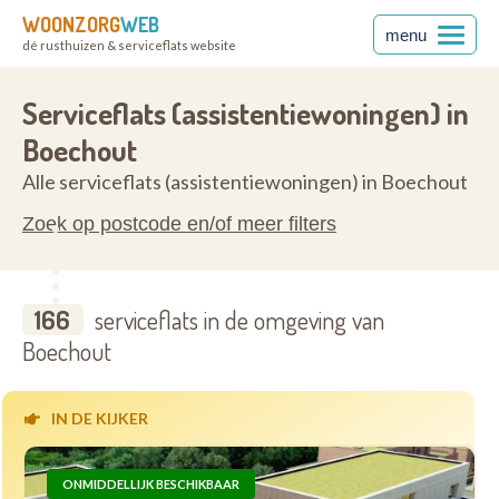
WOONZORG
WEB
menu
dé rusthuizen & serviceflats website
en
2530
Serviceflats (assistentiewoningen) in
Boechout
Alle serviceflats (assistentiewoningen) in Boechout
Zoek op postcode en/of meer filters
166
serviceflats in de omgeving van
Boechout
IN DE KIJKER
ONMIDDELLIJK BESCHIKBAAR