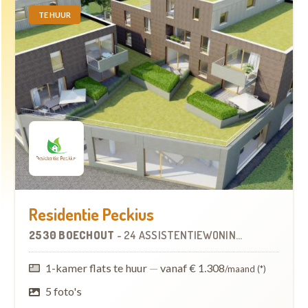
TE HUUR
Residentie Peckius
2530 BOECHOUT
-
24 ASSISTENTIEWONINGEN
1-kamer flats te huur
—
vanaf € 1.308
/maand (*)
5 foto's