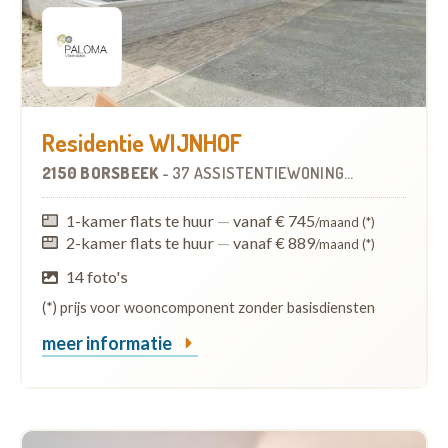
Residentie WIJNHOF
2150 BORSBEEK
-
37 ASSISTENTIEWONINGEN
1-kamer flats te huur
—
vanaf € 745
/maand (*)
2-kamer flats te huur
—
vanaf € 889
/maand (*)
14 foto's
(*) prijs voor wooncomponent zonder basisdiensten
meer informatie