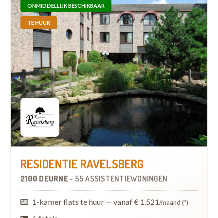
ONMIDDELLIJK BESCHIKBAAR
TE HUUR
RESIDENTIE RAVELSBERG
2100 DEURNE
-
55 ASSISTENTIEWONINGEN
1-kamer flats te huur
—
vanaf € 1.521
/maand (*)