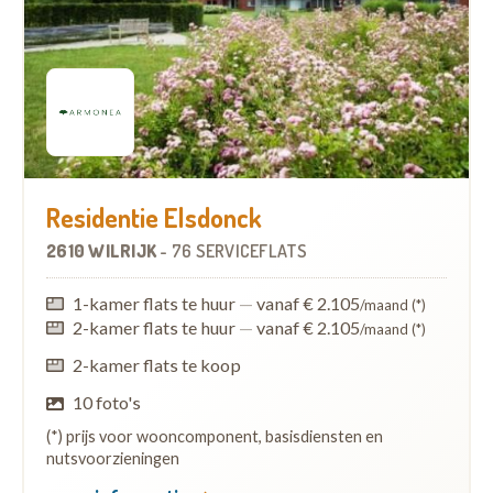
Residentie Elsdonck
2610 WILRIJK
-
76 SERVICEFLATS
1-kamer flats te huur
—
vanaf € 2.105
/maand (*)
2-kamer flats te huur
—
vanaf € 2.105
/maand (*)
2-kamer flats te koop
10 foto's
(*) prijs voor wooncomponent, basisdiensten en
nutsvoorzieningen