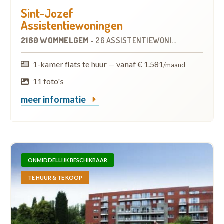
Sint-Jozef
Assistentiewoningen
2160 WOMMELGEM
-
26 ASSISTENTIEWONINGEN
1-kamer flats te huur
—
vanaf € 1.581
/maand
11 foto's
meer informatie
ONMIDDELLIJK BESCHIKBAAR
TE HUUR & TE KOOP