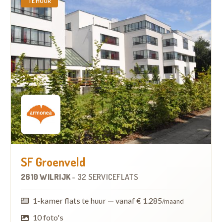
TE HUUR
SF Groenveld
2610 WILRIJK
-
32 SERVICEFLATS
1-kamer flats te huur
—
vanaf € 1.285
/maand
10 foto's