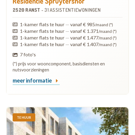
Residentie Spruytershof
2520 RANST
-
31 ASSISTENTIEWONINGEN
1-kamer flats te huur
—
vanaf € 985
/maand (*)
1-kamer flats te huur
—
vanaf € 1.371
/maand (*)
1-kamer flats te huur
—
vanaf € 1.477
/maand (*)
1-kamer flats te huur
—
vanaf € 1.407
/maand (*)
7 foto's
(*) prijs voor wooncomponent, basisdiensten en
nutsvoorzieningen
meer informatie
TE HUUR