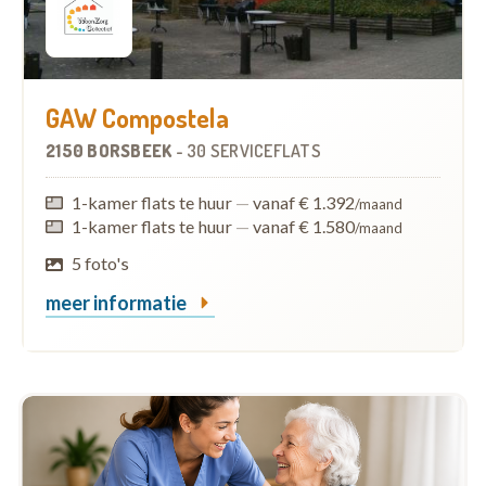
GAW Compostela
2150 BORSBEEK
-
30 SERVICEFLATS
1-kamer flats te huur
—
vanaf € 1.392
/maand
1-kamer flats te huur
—
vanaf € 1.580
/maand
5 foto's
meer informatie