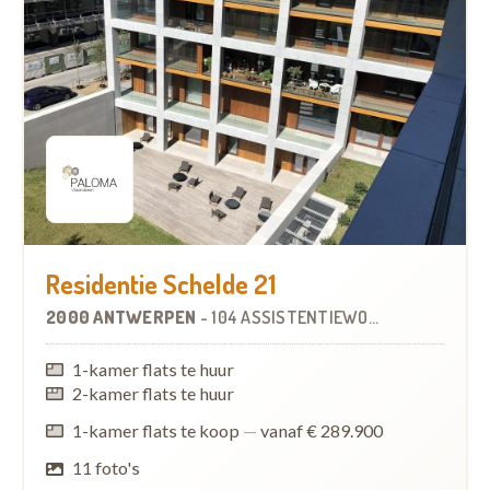
Residentie Schelde 21
2000 ANTWERPEN
-
104 ASSISTENTIEWONINGEN
OP
9.6 
1-kamer flats te huur
2-kamer flats te huur
1-kamer flats te koop
—
vanaf € 289.900
11 foto's