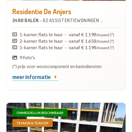
Residentie De Anjers
2490 BALEN
-
62 ASSISTENTIEWONINGEN
OP
5.5 KM
1-kamer flats te huur
—
vanaf € 1.198
/maand (*)
2-kamer flats te huur
—
vanaf € 1.658
/maand (*)
1-kamer flats te huur
—
vanaf € 1.198
/maand (*)
9 foto's
(*) prijs voor wooncomponent en basisdiensten
meer informatie
ONMIDDELLIJK BESCHIKBAAR
TE HUUR & TE KOOP