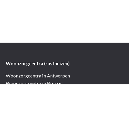
Woonzorgcentra (rusthuizen)
Woonzorgcentra in Antwerpen
Woonzorgcentra in Brussel
Woonzorgcentra in Vlaams-Brabant
Woonzorgcentra in Oost-Vlaanderen
Woonzorgcentra in West-Vlaanderen
Woonzorgcentra in Limburg
Woonzorgcentra met opendeurdagen