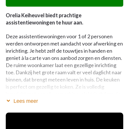
Orelia Keiheuvel biedt prachtige
assistentiewoningen te huur aan.
Deze assistentiewoningen voor 1 of 2 personen
werden ontworpen met aandacht voor afwerking en
inrichting. Je hebt zelf de touwtjes in handen en
geniet à la carte van ons aanbod zorgen en diensten.
De ruime woonkamer laat een gezellige inrichting
toe. Dankzij het grote raam valt er veel daglicht naar
binnen, dat brengt meteen leven in huis. De keuken
is perfect om gezellig te koken. Ze is volledig
ingericht met een afwasmachine, elektrisch fornuis,
koelkast, dampkap en een oven. Vanuit de
Lees meer
slaapkamer bereik je de ergonomische badkamer. Ze
is ingericht met een lavabo, inloopdouche en
een verhoogd toilet. Het privé-terras grenst aan de