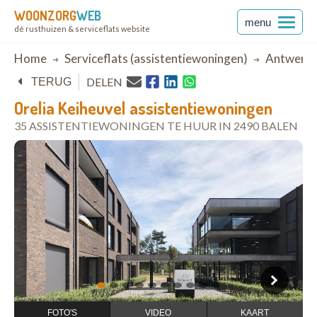
WOONZORG
WEB
menu
dé rusthuizen & serviceflats website
Breadcrumb
Home
Serviceflats (assistentiewoningen)
Antwerp
DELEN
TERUG
Orelia Keiheuvel assistentiewoningen
35 ASSISTENTIEWONINGEN TE HUUR IN 2490 BALEN
open in Google Maps
1
2
3
4
5
6
7
8
9
10
FOTO'S
VIDEO
KAART