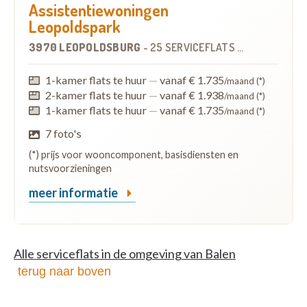
Assistentiewoningen
Leopoldspark
3970 LEOPOLDSBURG
-
25 SERVICEFLATS
OP
7.8 KM
1-kamer flats te huur
—
vanaf € 1.735
/maand (*)
2-kamer flats te huur
—
vanaf € 1.938
/maand (*)
1-kamer flats te huur
—
vanaf € 1.735
/maand (*)
7 foto's
(*) prijs voor wooncomponent, basisdiensten en
nutsvoorzieningen
meer informatie
Alle serviceflats in de omgeving van Balen
terug naar boven