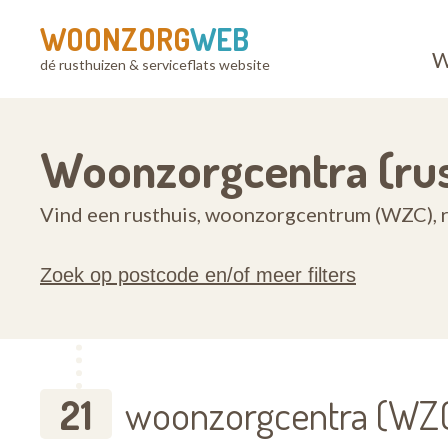
WOONZORG
WEB
W
dé rusthuizen & serviceflats website
Woonzorgcentra (rus
Vind een rusthuis, woonzorgcentrum (WZC), ru
Zoek op postcode en/of meer filters
21
woonzorgcentra (WZC