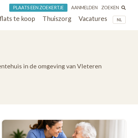
ZOEKEN
PLAATS EEN ZOEKERTJE
AANMELDEN
flats te koop
Thuiszorg
Vacatures
NL
entehuis in de omgeving van Vleteren