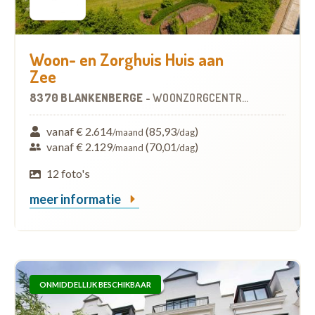
Woon- en Zorghuis Huis aan
Zee
8370 BLANKENBERGE
-
WOONZORGCENTRUM (WZC)
vanaf € 2.614
(85,93
)
/maand
/dag
vanaf € 2.129
(70,01
)
/maand
/dag
12 foto's
meer informatie
ONMIDDELLIJK BESCHIKBAAR