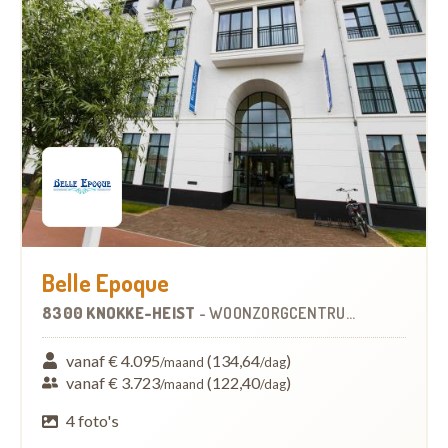
Belle Epoque
8300 KNOKKE-HEIST
-
WOONZORGCENTRUM (WZC)
vanaf € 4.095
(134,64
)
/maand
/dag
vanaf € 3.723
(122,40
)
/maand
/dag
4 foto's