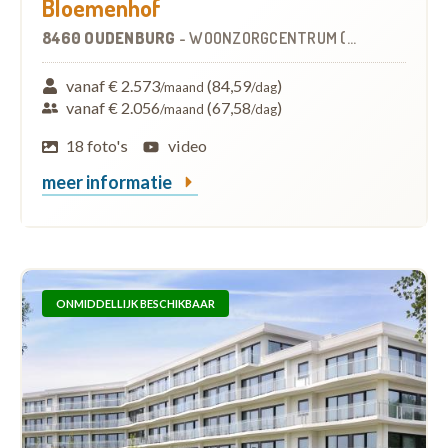
Bloemenhof
8460 OUDENBURG
-
WOONZORGCENTRUM (WZC)
vanaf € 2.573
(84,59
)
/maand
/dag
vanaf € 2.056
(67,58
)
/maand
/dag
18 foto's
video
meer informatie
ONMIDDELLIJK BESCHIKBAAR