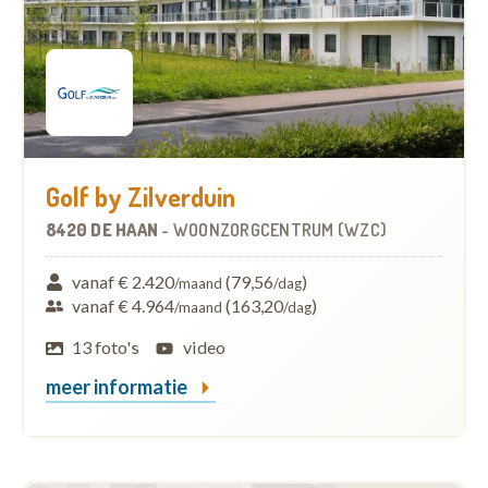
Golf by Zilverduin
8420 DE HAAN
-
WOONZORGCENTRUM (WZC)
vanaf € 2.420
(79,56
)
/maand
/dag
vanaf € 4.964
(163,20
)
/maand
/dag
13 foto's
video
meer informatie