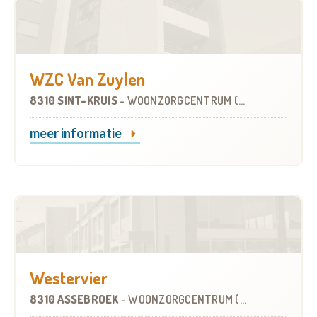
WZC Van Zuylen
8310 SINT-KRUIS
-
WOONZORGCENTRUM (WZC)
meer informatie
Westervier
8310 ASSEBROEK
-
WOONZORGCENTRUM (WZC)