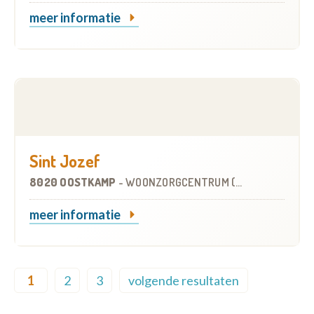
meer informatie
Sint Jozef
8020 OOSTKAMP
-
WOONZORGCENTRUM (WZC)
meer informatie
Pagination
1
2
3
volgende resultaten
Current page
Page
Page
Next page