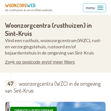
WOONZORG
WEB
menu
dé rusthuizen & serviceflats website
ren
8310
Woonzorgcentra (rusthuizen) in
Sint-Kruis
Vind een rusthuis, woonzorgcentrum (WZC), rust-
en verzorgingstehuis, rustoord en/of
bejaardentehuis in de omgeving van Sint-Kruis
Zoek op postcode en/of meer filters
47
woonzorgcentra (WZC) in de omgeving
van Sint-Kruis
ONMIDDELLIJK BESCHIKBAAR