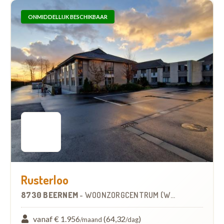
ONMIDDELLIJK BESCHIKBAAR
Rusterloo
8730 BEERNEM
-
WOONZORGCENTRUM (WZC)
vanaf € 1.956
(64,32
)
/maand
/dag