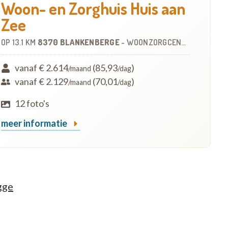
Woon- en Zorghuis Huis aan
Zee
OP
13.1 KM
8370 BLANKENBERGE
-
WOONZORGCENTRUM (WZC)
vanaf € 2.614
(85,93
)
/maand
/dag
vanaf € 2.129
(70,01
)
/maand
/dag
12 foto's
meer informatie
gge