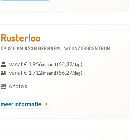
Rusterloo
OP
12.0 KM
8730 BEERNEM
-
WOONZORGCENTRUM (WZC)
vanaf € 1.956
(64,32
)
/maand
/dag
vanaf € 1.712
(56,27
)
/maand
/dag
6 foto's
meer informatie