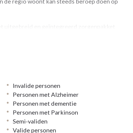
in de regio woont kan steeds beroep doen op
et uitgebreid en geïntegreerd zorgenpakket
n aanbiedt.
ry/Local-Service/Curando-Noord-
Invalide personen
Personen met Alzheimer
Personen met dementie
Personen met Parkinson
Semi-validen
Valide personen