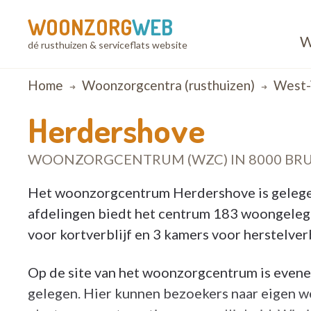
WOONZORG
WEB
W
dé rusthuizen & serviceflats website
Breadcrumb
Home
Woonzorgcentra (rusthuizen)
West-
Herdershove
WOONZORGCENTRUM (WZC) IN 8000 BR
Het woonzorgcentrum Herdershove is gelegen 
afdelingen biedt het centrum 183 woongeleg
voor kortverblijf en 3 kamers voor herstelverb
Op de site van het woonzorgcentrum is even
gelegen. Hier kunnen bezoekers naar eigen wen