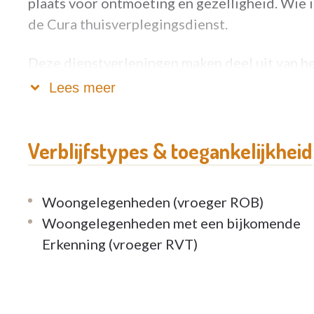
plaats voor ontmoeting en gezelligheid. Wie 
de Cura thuisverplegingsdienst.
Deze dienstverleningen maken deel uit van h
dat vzw Curando in West- en Oost-Vlaandere
Lees meer
Meer informatie vind je op: www.curando.be
Vind woonzorgcentrum Herdershove ook
Verblijfstypes & toegankelijkheid
op: https://www.facebook.com/pages/catego
343271496525790/
Woongelegenheden (vroeger ROB)
Woongelegenheden met een bijkomende
Erkenning (vroeger RVT)