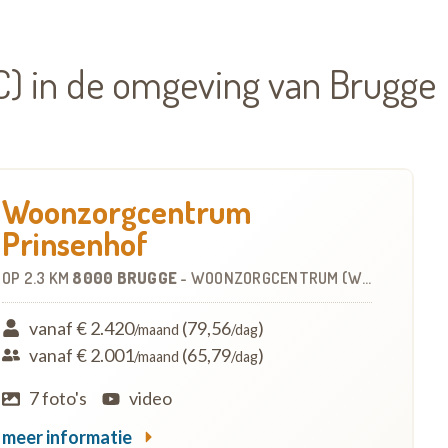
) in de omgeving van Brugge
Woonzorgcentrum
Prinsenhof
OP
2.3 KM
8000 BRUGGE
-
WOONZORGCENTRUM (WZC)
vanaf € 2.420
(79,56
)
/maand
/dag
vanaf € 2.001
(65,79
)
/maand
/dag
7 foto's
video
meer informatie