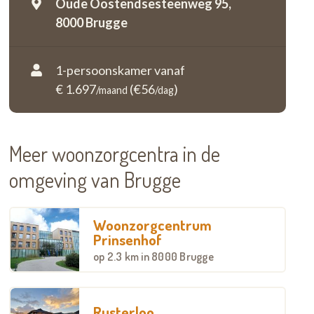
Oude Oostendsesteenweg 95,
8000 Brugge
1-persoonskamer vanaf
€ 1.697
(€56
)
/maand
/dag
Meer woonzorgcentra in de
omgeving van Brugge
Woonzorgcentrum
Prinsenhof
op
2.3 km
in 8000 Brugge
Rusterloo