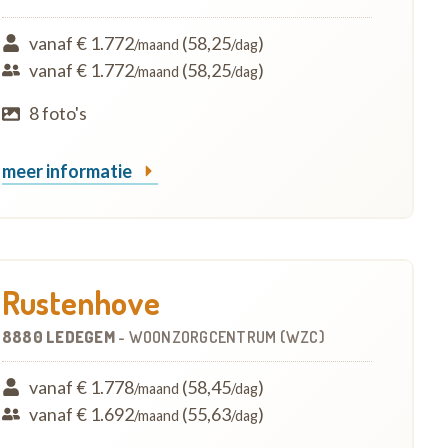
vanaf € 1.772
(58,25
)
/maand
/dag
vanaf € 1.772
(58,25
)
/maand
/dag
8 foto's
meer informatie
Rustenhove
8880 LEDEGEM
-
WOONZORGCENTRUM (WZC)
vanaf € 1.778
(58,45
)
/maand
/dag
vanaf € 1.692
(55,63
)
/maand
/dag