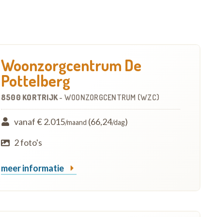
Woonzorgcentrum De
Pottelberg
8500 KORTRIJK
-
WOONZORGCENTRUM (WZC)
vanaf € 2.015
(66,24
)
/maand
/dag
2 foto's
meer informatie