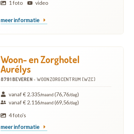
1 foto
video
meer informatie
Woon- en Zorghotel
Aurélys
8791 BEVEREN
-
WOONZORGCENTRUM (WZC)
vanaf € 2.335
(76,76
)
/maand
/dag
vanaf € 2.116
(69,56
)
/maand
/dag
4 foto's
meer informatie