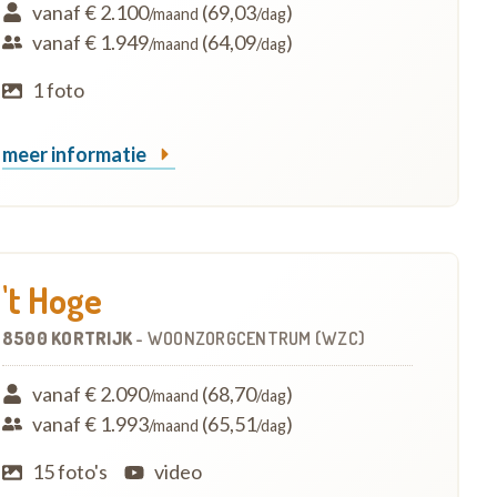
vanaf € 2.100
(69,03
)
/maand
/dag
vanaf € 1.949
(64,09
)
/maand
/dag
1 foto
meer informatie
't Hoge
8500 KORTRIJK
-
WOONZORGCENTRUM (WZC)
vanaf € 2.090
(68,70
)
/maand
/dag
vanaf € 1.993
(65,51
)
/maand
/dag
15 foto's
video