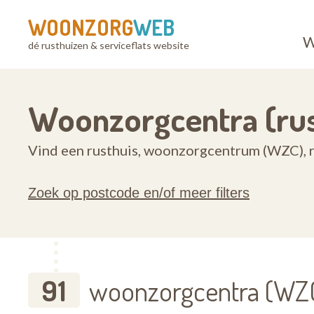
WOONZORG
WEB
W
dé rusthuizen & serviceflats website
Woonzorgcentra (rus
Vind een rusthuis, woonzorgcentrum (WZC), r
Zoek op postcode en/of meer filters
91
woonzorgcentra (WZC