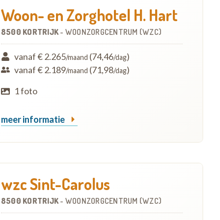
Woon- en Zorghotel H. Hart
8500 KORTRIJK
-
WOONZORGCENTRUM (WZC)
vanaf € 2.265
(74,46
)
/maand
/dag
vanaf € 2.189
(71,98
)
/maand
/dag
1 foto
meer informatie
wzc Sint-Carolus
8500 KORTRIJK
-
WOONZORGCENTRUM (WZC)