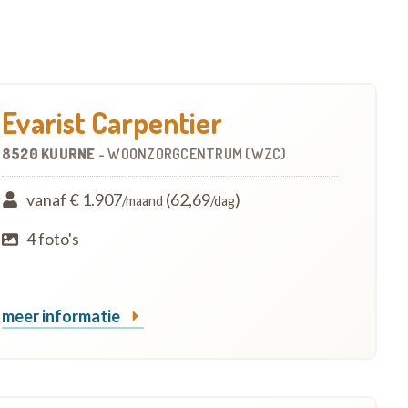
Evarist Carpentier
8520 KUURNE
-
WOONZORGCENTRUM (WZC)
vanaf € 1.907
(62,69
)
/maand
/dag
4 foto's
meer informatie