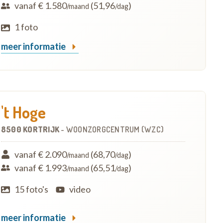
vanaf € 1.580
(51,96
)
/maand
/dag
1 foto
meer informatie
't Hoge
8500 KORTRIJK
-
WOONZORGCENTRUM (WZC)
vanaf € 2.090
(68,70
)
/maand
/dag
vanaf € 1.993
(65,51
)
/maand
/dag
15 foto's
video
meer informatie