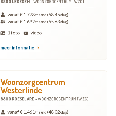
8880 LEDEGEM
-
WOONZORGCENTRUM (WZC)
vanaf € 1.778
(58,45
)
/maand
/dag
vanaf € 1.692
(55,63
)
/maand
/dag
1 foto
video
meer informatie
Woonzorgcentrum
Westerlinde
8800 ROESELARE
-
WOONZORGCENTRUM (WZC)
vanaf € 1.461
(48,02
)
/maand
/dag