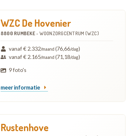
WZC De Hovenier
8800 RUMBEKE
-
WOONZORGCENTRUM (WZC)
vanaf € 2.332
(76,66
)
/maand
/dag
vanaf € 2.165
(71,18
)
/maand
/dag
9 foto's
meer informatie
Rustenhove