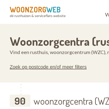
WOONZORG
WEB
W
dé rusthuizen & serviceflats website
Woonzorgcentra (rus
Vind een rusthuis, woonzorgcentrum (WZC), r
Zoek op postcode en/of meer filters
90
woonzorgcentra (WZ