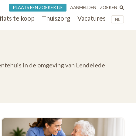
ZOEKEN
PLAATS EEN ZOEKERTJE
AANMELDEN
flats te koop
Thuiszorg
Vacatures
NL
dentehuis in de omgeving van Lendelede