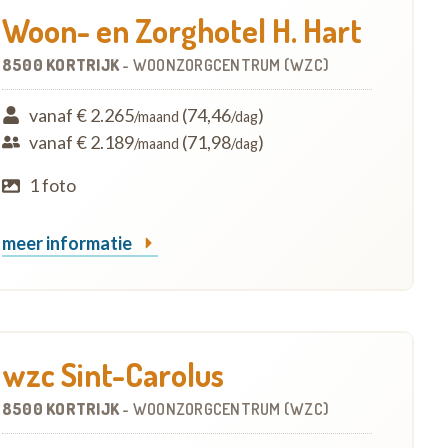
Woon- en Zorghotel H. Hart
8500 KORTRIJK
-
WOONZORGCENTRUM (WZC)
vanaf € 2.265
(74,46
)
/maand
/dag
vanaf € 2.189
(71,98
)
/maand
/dag
1 foto
meer informatie
wzc Sint-Carolus
8500 KORTRIJK
-
WOONZORGCENTRUM (WZC)