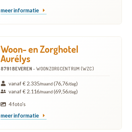
meer informatie
Woon- en Zorghotel
Aurélys
8791 BEVEREN
-
WOONZORGCENTRUM (WZC)
vanaf € 2.335
(76,76
)
/maand
/dag
vanaf € 2.116
(69,56
)
/maand
/dag
4 foto's
meer informatie