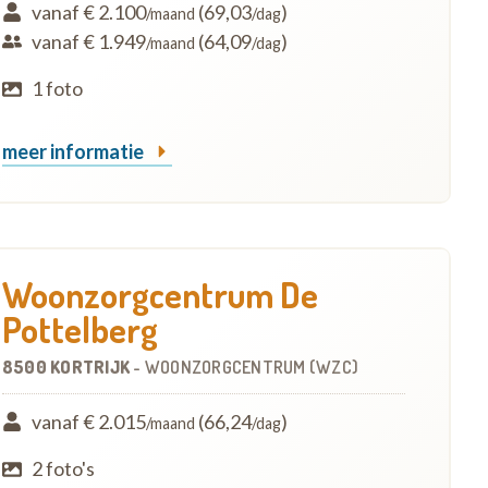
vanaf € 2.100
(69,03
)
/maand
/dag
vanaf € 1.949
(64,09
)
/maand
/dag
1 foto
meer informatie
Woonzorgcentrum De
Pottelberg
8500 KORTRIJK
-
WOONZORGCENTRUM (WZC)
vanaf € 2.015
(66,24
)
/maand
/dag
2 foto's