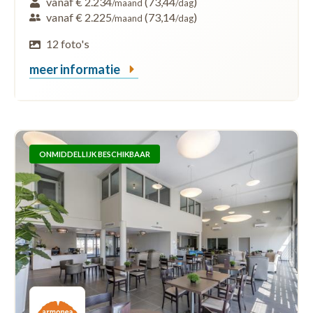
vanaf € 2.234
(73,44
)
/maand
/dag
vanaf € 2.225
(73,14
)
/maand
/dag
12 foto's
meer informatie
ONMIDDELLIJK BESCHIKBAAR