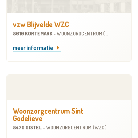
vzw Blijvelde WZC
8610 KORTEMARK
-
WOONZORGCENTRUM (WZC)
meer informatie
Woonzorgcentrum Sint
Godelieve
8470 GISTEL
-
WOONZORGCENTRUM (WZC)