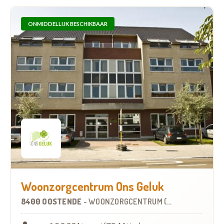
ONMIDDELLIJK BESCHIKBAAR
Woonzorgcentrum Ons Geluk
8400 OOSTENDE
-
WOONZORGCENTRUM (WZC)