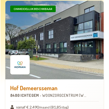
ONMIDDELLIJK BESCHIKBAAR
Hof Demeersseman
8480 ICHTEGEM
-
WOONZORGCENTRUM (WZC)
vanaf € 2.490
(81,85
)
/maand
/dag