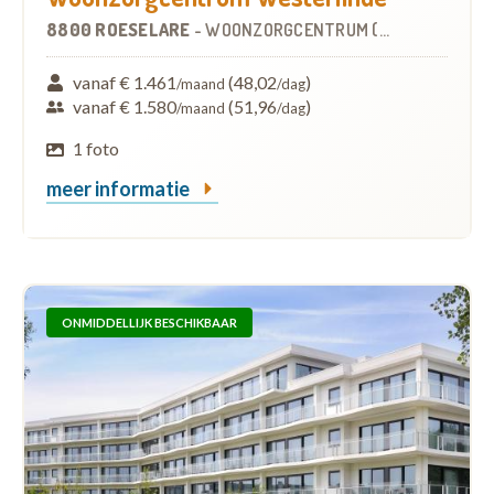
8800 ROESELARE
-
WOONZORGCENTRUM (WZC)
vanaf € 1.461
(48,02
)
/maand
/dag
vanaf € 1.580
(51,96
)
/maand
/dag
1 foto
meer informatie
ONMIDDELLIJK BESCHIKBAAR