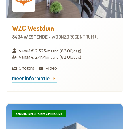
WZC Westduin
8434 WESTENDE
-
WOONZORGCENTRUM (WZC)
vanaf € 2.525
(83,00
)
/maand
/dag
vanaf € 2.494
(82,00
)
/maand
/dag
5 foto's
video
meer informatie
ONMIDDELLIJK BESCHIKBAAR