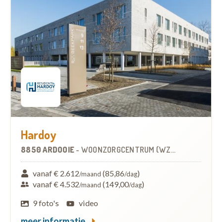
Hardoy
8850 ARDOOIE
-
WOONZORGCENTRUM (WZC)
vanaf € 2.612
(85,86
)
/maand
/dag
vanaf € 4.532
(149,00
)
/maand
/dag
9 foto's
video
meer informatie