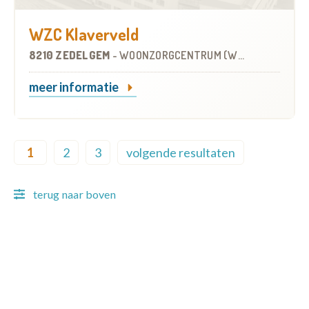
WZC Klaverveld
8210 ZEDELGEM
-
WOONZORGCENTRUM (WZC)
meer informatie
Pagination
1
2
3
volgende resultaten
Current page
Page
Page
Next page
terug naar boven