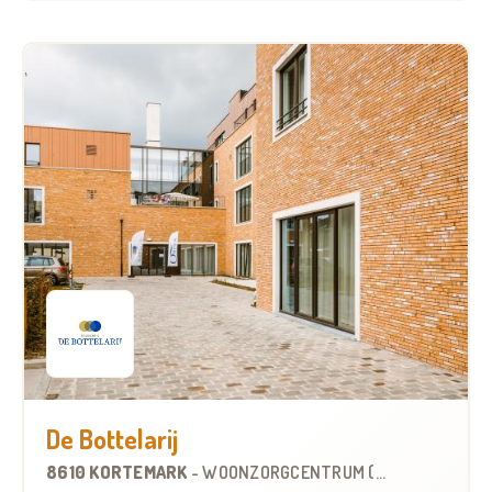
De Bottelarij
8610 KORTEMARK
-
WOONZORGCENTRUM (WZC)