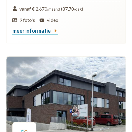
vanaf € 2.670
(87,78
)
/maand
/dag
9 foto's
video
meer informatie