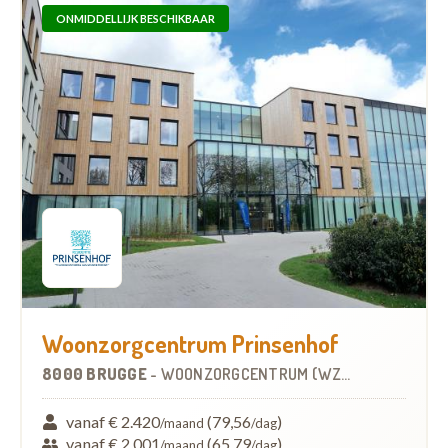
ONMIDDELLIJK BESCHIKBAAR
Woonzorgcentrum Prinsenhof
8000 BRUGGE
-
WOONZORGCENTRUM (WZC)
vanaf € 2.420
(79,56
)
/maand
/dag
vanaf € 2.001
(65,79
)
/maand
/dag