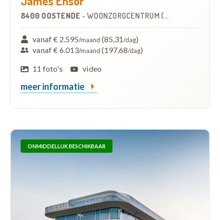
James Ensor
8400 OOSTENDE
-
WOONZORGCENTRUM (WZC)
vanaf € 2.595
(85,31
)
/maand
/dag
vanaf € 6.013
(197,68
)
/maand
/dag
11 foto's
video
meer informatie
ONMIDDELLIJK BESCHIKBAAR