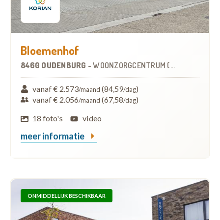
Bloemenhof
8460 OUDENBURG
-
WOONZORGCENTRUM (WZC)
vanaf € 2.573
(84,59
)
/maand
/dag
vanaf € 2.056
(67,58
)
/maand
/dag
18 foto's
video
meer informatie
ONMIDDELLIJK BESCHIKBAAR