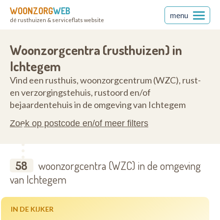
WOONZORG
WEB
menu
dé rusthuizen & serviceflats website
ren
8480
Woonzorgcentra (rusthuizen) in
Ichtegem
Vind een rusthuis, woonzorgcentrum (WZC), rust-
en verzorgingstehuis, rustoord en/of
bejaardentehuis in de omgeving van Ichtegem
Zoek op postcode en/of meer filters
58
woonzorgcentra (WZC) in de omgeving
van Ichtegem
IN DE KIJKER