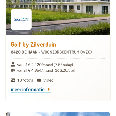
Golf by Zilverduin
8420 DE HAAN
-
WOONZORGCENTRUM (WZC)
vanaf € 2.420
(79,56
)
/maand
/dag
vanaf € 4.964
(163,20
)
/maand
/dag
13 foto's
video
meer informatie