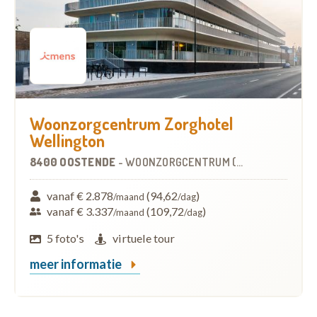
Woonzorgcentrum Zorghotel
Wellington
8400 OOSTENDE
-
WOONZORGCENTRUM (WZC)
vanaf € 2.878
(94,62
)
/maand
/dag
vanaf € 3.337
(109,72
)
/maand
/dag
5 foto's
virtuele tour
meer informatie