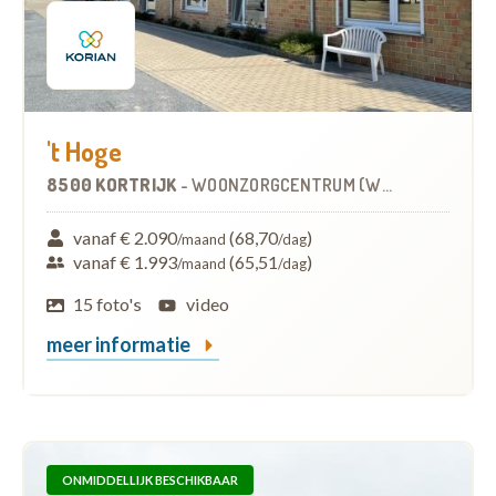
't Hoge
8500 KORTRIJK
-
WOONZORGCENTRUM (WZC)
vanaf € 2.090
(68,70
)
/maand
/dag
vanaf € 1.993
(65,51
)
/maand
/dag
15 foto's
video
meer informatie
ONMIDDELLIJK BESCHIKBAAR