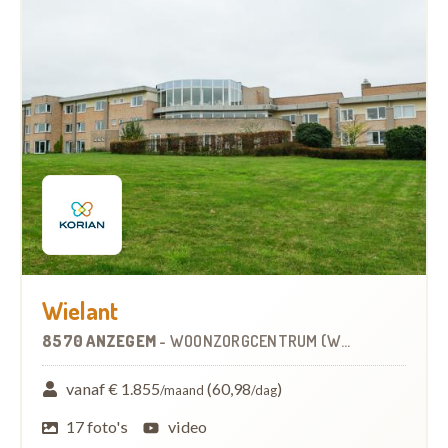
Wielant
8570 ANZEGEM
-
WOONZORGCENTRUM (WZC)
vanaf € 1.855
(60,98
)
/maand
/dag
17 foto's
video