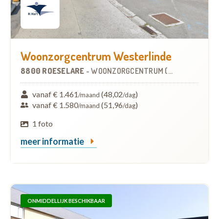
Woonzorgcentrum Westerlinde
8800 ROESELARE
-
WOONZORGCENTRUM (WZC)
vanaf € 1.461
(48,02
)
/maand
/dag
vanaf € 1.580
(51,96
)
/maand
/dag
1 foto
meer informatie
ONMIDDELLIJK BESCHIKBAAR