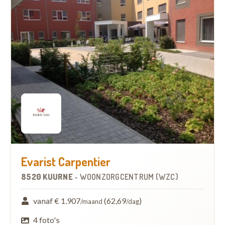
Evarist Carpentier
8520 KUURNE
-
WOONZORGCENTRUM (WZC)
vanaf € 1.907
(62,69
)
/maand
/dag
4 foto's