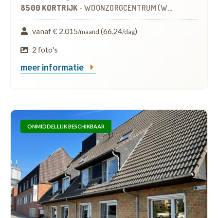
8500 KORTRIJK
-
WOONZORGCENTRUM (WZC)
vanaf € 2.015
(66,24
)
/maand
/dag
2 foto's
meer informatie
ONMIDDELLIJK BESCHIKBAAR