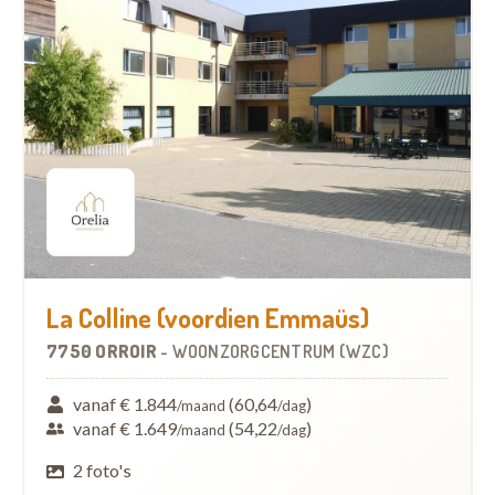
La Colline (voordien Emmaüs)
7750 ORROIR
-
WOONZORGCENTRUM (WZC)
vanaf € 1.844
(60,64
)
/maand
/dag
vanaf € 1.649
(54,22
)
/maand
/dag
2 foto's