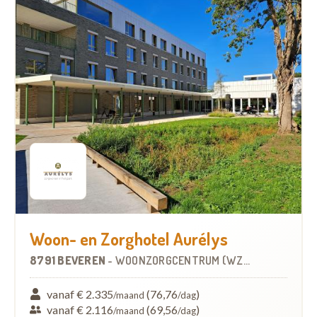
Woon- en Zorghotel Aurélys
8791 BEVEREN
-
WOONZORGCENTRUM (WZC)
vanaf € 2.335
(76,76
)
/maand
/dag
vanaf € 2.116
(69,56
)
/maand
/dag