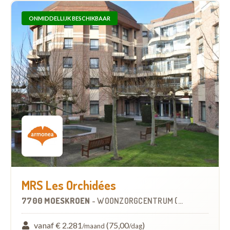
ONMIDDELLIJK BESCHIKBAAR
MRS Les Orchidées
7700 MOESKROEN
-
WOONZORGCENTRUM (WZC)
vanaf € 2.281
(75,00
)
/maand
/dag