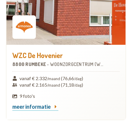
WZC De Hovenier
8800 RUMBEKE
-
WOONZORGCENTRUM (WZC)
vanaf € 2.332
(76,66
)
/maand
/dag
vanaf € 2.165
(71,18
)
/maand
/dag
9 foto's
meer informatie