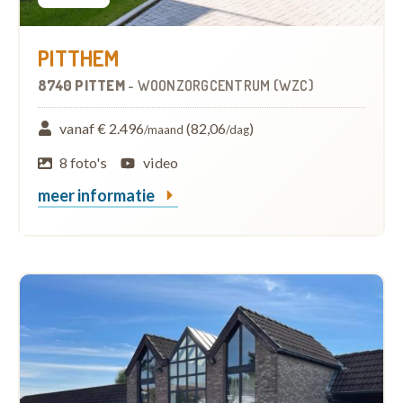
PITTHEM
8740 PITTEM
-
WOONZORGCENTRUM (WZC)
vanaf € 2.496
(82,06
)
/maand
/dag
8 foto's
video
meer informatie