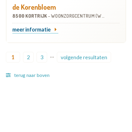
de Korenbloem
8500 KORTRIJK
-
WOONZORGCENTRUM (WZC)
meer informatie
Pagination
…
1
2
3
volgende resultaten
Current page
Page
Page
Next page
terug naar boven