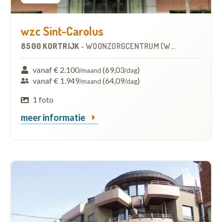
wzc Sint-Carolus
8500 KORTRIJK
-
WOONZORGCENTRUM (WZC)
vanaf € 2.100
(69,03
)
/maand
/dag
vanaf € 1.949
(64,09
)
/maand
/dag
1 foto
meer informatie