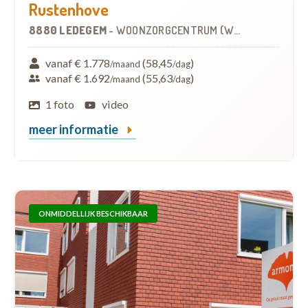
Rustenhove
8880 LEDEGEM
-
WOONZORGCENTRUM (WZC)
vanaf € 1.778
(58,45
)
/maand
/dag
vanaf € 1.692
(55,63
)
/maand
/dag
1 foto
video
meer informatie
ONMIDDELLIJK BESCHIKBAAR