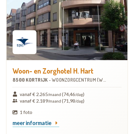
Woon- en Zorghotel H. Hart
8500 KORTRIJK
-
WOONZORGCENTRUM (WZC)
vanaf € 2.265
(74,46
)
/maand
/dag
vanaf € 2.189
(71,98
)
/maand
/dag
1 foto
meer informatie