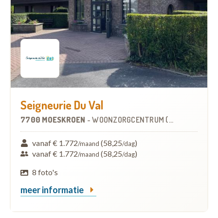
Seigneurie Du Val
7700 MOESKROEN
-
WOONZORGCENTRUM (WZC)
vanaf € 1.772
(58,25
)
/maand
/dag
vanaf € 1.772
(58,25
)
/maand
/dag
8 foto's
meer informatie