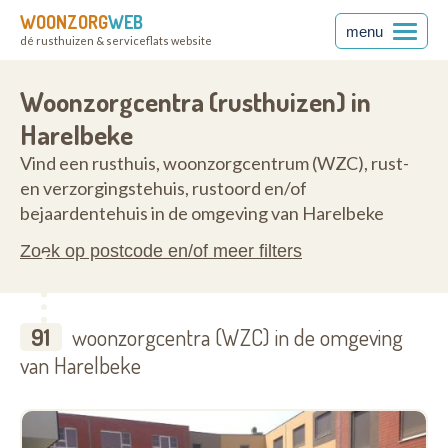
WOONZORG
WEB
menu
dé rusthuizen & serviceflats website
ren
8530
Woonzorgcentra (rusthuizen) in
Harelbeke
Vind een rusthuis, woonzorgcentrum (WZC), rust-
en verzorgingstehuis, rustoord en/of
bejaardentehuis in de omgeving van Harelbeke
Zoek op postcode en/of meer filters
91
woonzorgcentra (WZC) in de omgeving
van Harelbeke